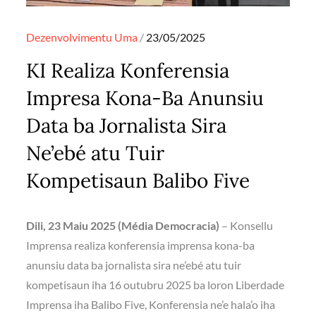
Posted
Dezenvolvimentu
Uma
23/05/2025
on
KI Realiza Konferensia
Impresa Kona-Ba Anunsiu
Data ba Jornalista Sira
Ne’ebé atu Tuir
Kompetisaun Balibo Five
Dili, 23 Maiu 2025 (Média Democracia)
– Konsellu
Imprensa realiza konferensia imprensa kona-ba
anunsiu data ba jornalista sira ne’ebé atu tuir
kompetisaun iha 16 outubru 2025 ba loron Liberdade
Imprensa iha Balibo Five, Konferensia ne’e hala’o iha