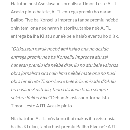
Hatutan husi Asosiasaun Jornalista Timor-Leste AJTL
Acasio pinto hatete, AJTL entrega premiu ho naran
Balibo Five ba Konsellu Imprensa tanba premiu ne’ebé
ohin temi ona ne’e naran historiku, tanba ne’e AJTL
entrega ba iha KI atu nune’e bele hala’o eventu ho di’ak.
“Diskusaun naruk ne’ebé ami hala’o ona no deside
entrega premiu ne’e ba Konsellu Imprensa atu sai
hanesan premiu ida ne’ebé di’ak liu no atu bele valoriza
obra jornalista sira nain lima ne’ebé mate ona no husi
obra hirak ne’e Timor-Leste bele kria amizade di’ak liu
ho nasaun Australia, tanba ita kada tinan sempre
selebra Balibo Five.”
Dehan Asosiasaun Jornalista
Timor-Leste AJTL Acasio pinto
Nia hatutan AJTL mós kontribui makas iha ezistensia
ba iha KI nian, tanba husi premiu Balibo Five ne’e AJTL