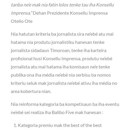
tanba ne’e mak nia fatin lolos tenke tau iha Konsellu
Imprensa.”
Dehan Prezidente Konsellu Imprensa
Otelio Ote
Nia hatutan kriteria ba jornalista sira ne’ebé atu mai
hatama nia produtu jornalistiku hanesan tenke
jornalista sidadaun Timoroan, tenke iha karteira
profisional husi Konsellu Imprensa, produtu ne’ebé
jornalista atu mai hatama iha komisaun ne’e tenke
publika ona iha média ne’ebé nia serbisu ba nomos
kriteriu seluk mak jornalista ne’ebé ativu iha média no
area kobertura nian.
Nia reinforma kategoria ba kompetisaun ba iha eventu
ne’ebé sei realiza iha Balibo Five mak hanesan :
Kategoria premiu mak the best of the best