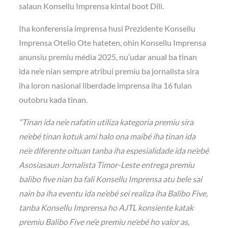
salaun Konsellu Imprensa kintal boot Dili.
Iha konferensia imprensa husi Prezidente Konsellu
Imprensa Otelio Ote hateten, ohin Konsellu Imprensa
anunsiu premiu média 2025, nu’udar anual ba tinan
ida ne’e nian sempre atribui premiu ba jornalista sira
iha loron nasional liberdade imprensa iha 16 fulan
outobru kada tinan.
“Tinan ida ne’e nafatin utiliza kategoria premiu sira
ne’ebé tinan kotuk ami halo ona maibé iha tinan ida
ne’e diferente oituan tanba iha espesialidade ida ne’ebé
Asosiasaun Jornalista Timor-Leste entrega premiu
balibo five nian ba fali Konsellu Imprensa atu bele sai
nain ba iha eventu ida ne’ebé sei realiza iha Balibo Five,
tanba Konsellu Imprensa ho AJTL konsiente katak
premiu Balibo Five ne’e premiu ne’ebé ho valor as,