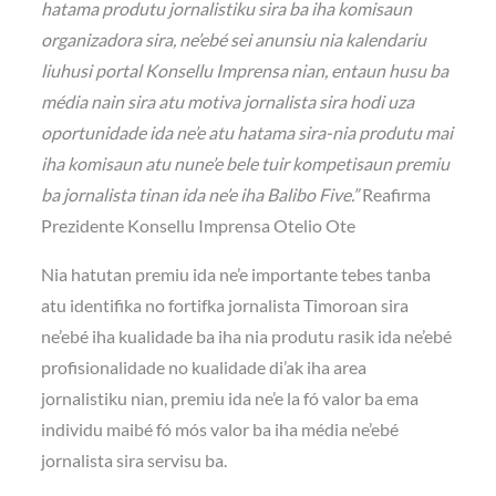
hatama produtu jornalistiku sira ba iha komisaun
organizadora sira, ne’ebé sei anunsiu nia kalendariu
liuhusi portal Konsellu Imprensa nian, entaun husu ba
média nain sira atu motiva jornalista sira hodi uza
oportunidade ida ne’e atu hatama sira-nia produtu mai
iha komisaun atu nune’e bele tuir kompetisaun premiu
ba jornalista tinan ida ne’e iha Balibo Five.”
Reafirma
Prezidente Konsellu Imprensa Otelio Ote
Nia hatutan premiu ida ne’e importante tebes tanba
atu identifika no fortifka jornalista Timoroan sira
ne’ebé iha kualidade ba iha nia produtu rasik ida ne’ebé
profisionalidade no kualidade di’ak iha area
jornalistiku nian, premiu ida ne’e la fó valor ba ema
individu maibé fó mós valor ba iha média ne’ebé
jornalista sira servisu ba.