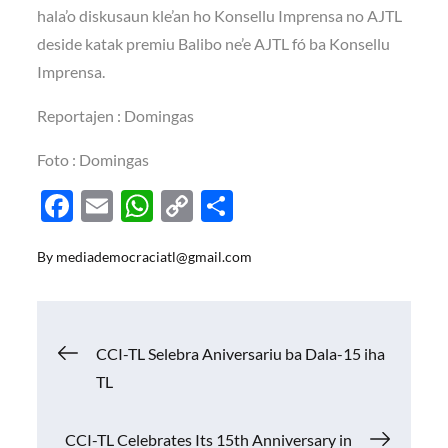
hala’o diskusaun kle’an ho Konsellu Imprensa no AJTL
deside katak premiu Balibo ne’e AJTL fó ba Konsellu
Imprensa.
Reportajen : Domingas
Foto : Domingas
F
E
W
C
S
ac
m
h
o
h
By
mediademocraciatl@gmail.com
e
ail
at
p
ar
b
s
y
e
o
A
Li
Navigasi
CCI-TL Selebra Aniversariu ba Dala-15 iha
o
p
n
TL
k
p
k
pos
CCI-TL Celebrates Its 15th Anniversary in