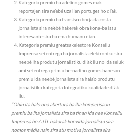
Kategoria premiu ba adelino gomes mak
reportajen sira ne’ebé uza lian portuges ho di’ak.
Kategoria premiu ba fransisco borja da costa
jornalista sira ne’ebé hakerek obra kona-ba issu
interesante sira ba ema humanu nian.
Kategoria premiu greatsakelestore Konsellu
Imprensa sei entrega ba jornalista elektroniku sira
ne’ebé iha produtu jornalistiku di’ak liu no ida seluk
ami sei entrega primiu bernadino gomes hanesan
premiu ida ne’ebé jornalista sira hala’o produtu
jornalistiku kategoria fotogratiku kualidade di’ak
liu.
“Ohin ita halo ona abertura ba iha kompetisaun
premiu ba iha jornalista sira ba tinan ida ne’e Konsellu
Imprensa ho AJTL hakarak konvida jornalista sira
nomos média nain sira atu motiva jornalista sira