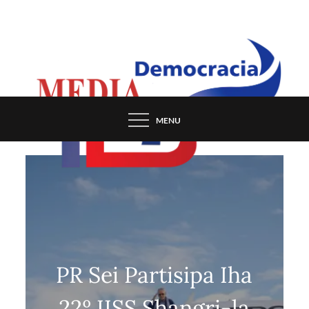
Skip
to
content
MENU
PR Sei Partisipa Iha
22º IISS Shangri-la