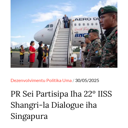
Posted
Dezenvolvimentu
Politika
Uma
30/05/2025
on
PR Sei Partisipa Iha 22º IISS
Shangri-la Dialogue iha
Singapura