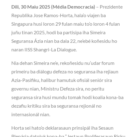
Dili, 30 Maiu 2025 (Média Democracia)
– Prezidente
Republika Jose Ramos-Horta, hala’o viajen ba
Singapura husi loron 29 fulan maiu to’o loron 4 fulan
juñu tinan 2025, hodi ba partisipa iha Simeira
Seguransa Ázia nian ba dala 22, ne’ebé koñesidu ho
naran IISS Shangri-La Dialogue.
Nia dehan Simeira ne’e, rekoñesidu nu’udar forum
primeiru ba diálogu defeza no seguransa iha rejiaun
Azia-Pasifiku, halibur hamutuk ofisiál seniór sira
governu nian, Ministru Defeza sira, no peritu
seguransa sira husi mundu tomak hodi koalia kona-ba
dezafiu krítiku sira ba seguransa rejionál no
internasionál nian.
Horta sei hato’o deklarasaun prinsipál iha Sesaun
Plenária datoluk kona-ba “Jestaun Proliferasaun Risku