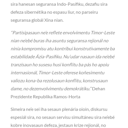
sira hanesan seguransa Indo-Pasífiku, dezafiu sira
defeza sibernétika no espasu liur, no parseiru
seguransa globál Xina nian.
“Partisipasaun ne’e reflete envolvimentu Timor-Leste
nian ne’ebé buras iha asuntu seguransa rejionál no
ninia kompromisu atu kontribui konstrutivamente ba
estabilidade Ázia-Pasífiku. Nu’udar nasaun ida ne’ebé
tranzisaun ho susesu husi konflitu ba pás ho apoiu
internasionál, Timor-Leste oferese koñesimentu
valiozu kona-ba rezolusaun konflitu, konstrusaun
dame, no dezenvolvimentu demokrátiku.”
Dehan
Prezidente Republika Ramos-Horta
Simeira ne’e sei iha sesaun plenária oioin, diskursu
espesiál sira, no sesaun servisu simultáneu sira ne’ebé
kobre inovasaun defeza, jestaun krize rejionál, no