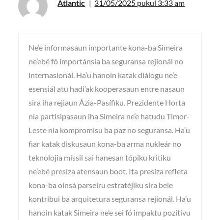
Atlantic
31/05/2025 pukul 3:33 am
Ne’e informasaun importante kona-ba Simeira
ne’ebé fó importánsia ba seguransa rejionál no
internasionál. Ha’u hanoin katak diálogu ne’e
esensiál atu hadi’ak kooperasaun entre nasaun
sira iha rejiaun Ázia-Pasífiku. Prezidente Horta
nia partisipasaun iha Simeira ne’e hatudu Timor-
Leste nia kompromisu ba paz no seguransa. Ha’u
fiar katak diskusaun kona-ba arma nukleár no
teknolojia míssil sai hanesan tópiku kritiku
ne’ebé presiza atensaun boot. Ita presiza refleta
kona-ba oinsá parseiru estratéjiku sira bele
kontribui ba arquitetura seguransa rejionál. Ha’u
hanoin katak Simeira ne’e sei fó impaktu pozitivu