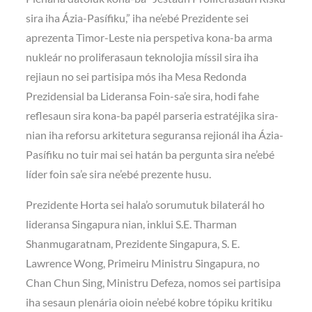
sira iha Ázia-Pasífiku,” iha ne’ebé Prezidente sei
aprezenta Timor-Leste nia perspetiva kona-ba arma
nukleár no proliferasaun teknolojia míssil sira iha
rejiaun no sei partisipa mós iha Mesa Redonda
Prezidensial ba Lideransa Foin-sa’e sira, hodi fahe
reflesaun sira kona-ba papél parseria estratéjika sira-
nian iha reforsu arkitetura seguransa rejionál iha Ázia-
Pasífiku no tuir mai sei hatán ba pergunta sira ne’ebé
líder foin sa’e sira ne’ebé prezente husu.
Prezidente Horta sei hala’o sorumutuk bilaterál ho
lideransa Singapura nian, inklui S.E. Tharman
Shanmugaratnam, Prezidente Singapura, S. E.
Lawrence Wong, Primeiru Ministru Singapura, no
Chan Chun Sing, Ministru Defeza, nomos sei partisipa
iha sesaun plenária oioin ne’ebé kobre tópiku kritiku