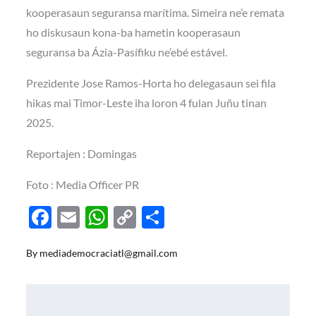
kooperasaun seguransa marítima. Simeira ne’e remata
ho diskusaun kona-ba hametin kooperasaun
seguransa ba Ázia-Pasífiku ne’ebé estável.
Prezidente Jose Ramos-Horta ho delegasaun sei fila
hikas mai Timor-Leste iha loron 4 fulan Juñu tinan
2025.
Reportajen : Domingas
Foto : Media Officer PR
F
E
W
C
S
ac
m
h
o
h
By
mediademocraciatl@gmail.com
e
ail
at
p
ar
b
s
y
e
o
A
Li