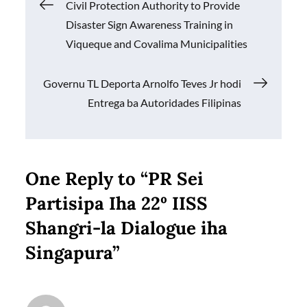
Navigasi
Civil Protection Authority to Provide
o
p
n
Disaster Sign Awareness Training in
k
p
k
pos
Viqueque and Covalima Municipalities
Governu TL Deporta Arnolfo Teves Jr hodi
Entrega ba Autoridades Filipinas
One Reply to “PR Sei
Partisipa Iha 22º IISS
Shangri-la Dialogue iha
Singapura”