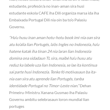
estudante, profesór/a no inan-aman sira husi
estudante eskola CAFE iha Dili organiza marsa ida iha
Embaixada Portugal Dili nia oin ba to’o Palasiu
Governu.
“Ha’u husu inan aman hotu-hotu book imi-nia oan sira
atu ko’alia lian Portugés, la’ós Ingles no Indonezia, ha’u
hatene katak iha tinan 24 nia laran lian Indonezia
domina ona sidadaun TL sira, maibé ha’u husu atu
reduz ka labele uza lian Indonesia, se lae ita kontinua
sai parte husi Indonezia. Tenke fó motivasaun ba ita-
nia oan sira atu aprende lian Portugés, tanba
identidade Portugal no Timor-Leste nian.”
Dehan
Primeiru-Ministru Xanana Gusmao iha Palasiu
Governu ambitu selebrasaun loron mundial lian
portuges