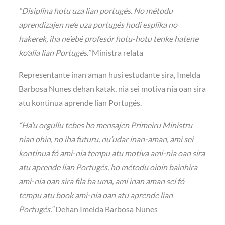
“Disiplina hotu uza lian portugés. No métodu
aprendizajen ne’e uza portugés hodi esplika no
hakerek, iha ne’ebé profesór hotu-hotu tenke hatene
ko’alia lian Portugés.”
Ministra relata
Representante inan aman husi estudante sira, Imelda
Barbosa Nunes dehan katak, nia sei motiva nia oan sira
atu kontinua aprende lian Portugés.
“Ha’u orgullu tebes ho mensajen Primeiru Ministru
nian ohin, no iha futuru, nu’udar inan-aman, ami sei
kontinua fó ami-nia tempu atu motiva ami-nia oan sira
atu aprende lian Portugés, ho métodu oioin bainhira
ami-nia oan sira fila ba uma, ami inan aman sei fó
tempu atu book ami-nia oan atu aprende lian
Portugés.”
Dehan Imelda Barbosa Nunes