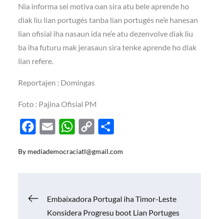
Nia informa sei motiva oan sira atu bele aprende ho
diak liu lian portugés tanba lian portugés ne’e hanesan
lian ofisial iha nasaun ida ne’e atu dezenvolve diak liu
ba iha futuru mak jerasaun sira tenke aprende ho diak
lian refere.
Reportajen : Domingas
Foto : Pajina Ofisial PM
F
E
W
C
S
ac
m
h
o
h
By
mediademocraciatl@gmail.com
e
ail
at
p
ar
b
s
y
e
o
A
Li
Navigasi
Embaixadora Portugal iha Timor-Leste
o
p
n
Konsidera Progresu boot Lian Portuges