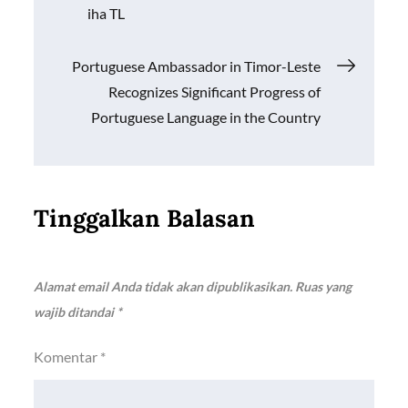
k
p
k
pos
iha TL
Portuguese Ambassador in Timor-Leste
Recognizes Significant Progress of
Portuguese Language in the Country
Tinggalkan Balasan
Alamat email Anda tidak akan dipublikasikan.
Ruas yang
wajib ditandai
*
Komentar
*