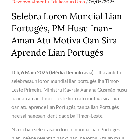
Posted
Dezenvolvimentu
Edukasaun
Uma
06/05/2025
on
Selebra Loron Mundial Lian
Portugés, PM Husu Inan-
Aman Atu Motiva Oan Sira
Aprende Lian Portugés
Dili, 6 Maiu 2025 (Média Demokrasia)
– Iha ambitu
selebrasaun loron mundial lian portugés iha Timor-
Leste Primeiru Ministru Kayrala Xanana Gusmão husu
ba inan aman Timor-Leste hotu atu motiva sira-nia
oan atu aprende lian Portugés, tanba lian Portugés
ne’e sai hanesan identidade ba Timor-Leste.
Nia dehan selebrasaun loron mundial lian Portugés
nian, ne’ebé selebra tinan-tinan iha loron 5 fulan maiu,