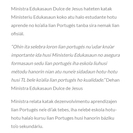
Ministra Edukasaun Dulce de Jesus hateten katak
Ministeriu Edukasaun koko atu halo estudante hotu
aprende no ko’alia lian Portugés tanba sira nemak lian
ofisiál.
“Ohin ita selebra loron lian portugés nu’udar kna’ar
importante ida husi Ministeriu Edukasaun no asegura
formasaun sedu lian portugés iha eskola liuhusi
métodu hanorin nian atu nune’e sidadaun hotu-hotu
husi TL bele ko’alia lian portugés ho kualidade.”
Dehan
Ministra Edukasaun Dulce de Jesus
Ministra relata katak dezenvolvimentu aprendizajen
lian Portugés ne’e di’ak tebes, iha ne’ebé eskola hotu-
hotu hala’o kursu lian Portuges husi hanorin báziku
to’o sekundáriu.