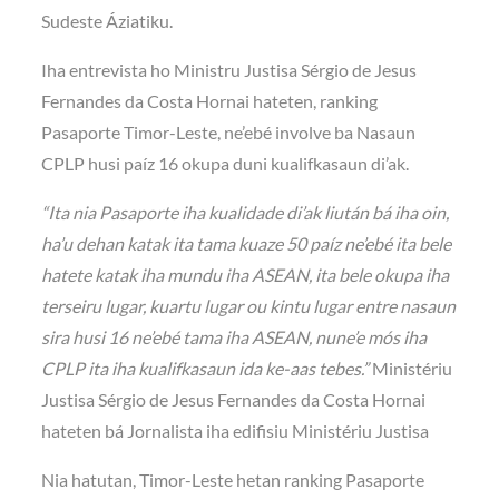
Sudeste Áziatiku.
Iha entrevista ho Ministru Justisa Sérgio de Jesus
Fernandes da Costa Hornai hateten, ranking
Pasaporte Timor-Leste, ne’ebé involve ba Nasaun
CPLP husi paíz 16 okupa duni kualifkasaun di’ak.
“Ita nia Pasaporte iha kualidade di’ak liután bá iha oin,
ha’u dehan katak ita tama kuaze 50 paíz ne’ebé ita bele
hatete katak iha mundu iha ASEAN, ita bele okupa iha
terseiru lugar, kuartu lugar ou kintu lugar entre nasaun
sira husi 16 ne’ebé tama iha ASEAN, nune’e mós iha
CPLP ita iha kualifkasaun ida ke-aas tebes.”
Ministériu
Justisa Sérgio de Jesus Fernandes da Costa Hornai
hateten bá Jornalista iha edifisiu Ministériu Justisa
Nia hatutan, Timor-Leste hetan ranking Pasaporte