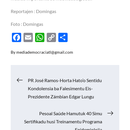
Reportajen : Domingas
Foto : Domingas
F
E
W
C
S
ac
m
h
o
h
By
mediademocraciatl@gmail.com
e
ail
at
p
ar
b
s
y
e
o
A
Li
Navigasi
PR José Ramos-Horta Hato’o Sentidu
o
p
n
Kondolensia ba Falesimentu Eis-
k
p
k
pos
Prezidente Zámbian Edgar Lungu
Pesoal Saúde Hamutuk 40 Simu
Sertifikadu husi Treinamentu Programa
Epidemiolojia