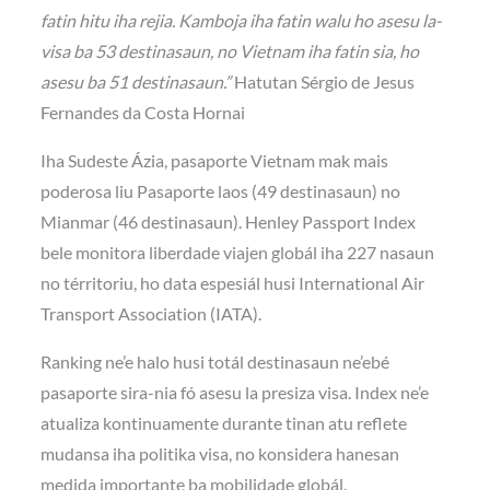
fatin hitu iha rejia. Kamboja iha fatin walu ho asesu la-
visa ba 53 destinasaun, no Vietnam iha fatin sia, ho
asesu ba 51 destinasaun.”
Hatutan Sérgio de Jesus
Fernandes da Costa Hornai
Iha Sudeste Ázia, pasaporte Vietnam mak mais
poderosa liu Pasaporte laos (49 destinasaun) no
Mianmar (46 destinasaun). Henley Passport Index
bele monitora liberdade viajen globál iha 227 nasaun
no térritoriu, ho data espesiál husi International Air
Transport Association (IATA).
Ranking ne’e halo husi totál destinasaun ne’ebé
pasaporte sira-nia fó asesu la presiza visa. Index ne’e
atualiza kontinuamente durante tinan atu reflete
mudansa iha politika visa, no konsidera hanesan
medida importante ba mobilidade globál.