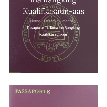
Kualifkasaun-aas
Home
Dezenvolvimentu
Pasaporte TL Tama iha Rangking
Kualifkasaun-aas