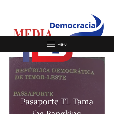
Skip
to
content
MENU
Pasaporte TL Tama
iha Rangking