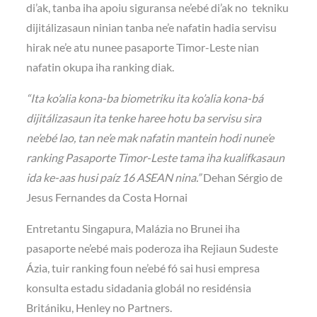
di’ak, tanba iha apoiu siguransa ne’ebé di’ak no tekniku
dijitálizasaun ninian tanba ne’e nafatin hadia servisu
hirak ne’e atu nunee pasaporte Timor-Leste nian
nafatin okupa iha ranking diak.
“Ita ko’alia kona-ba biometriku ita ko’alia kona-bá
dijitálizasaun ita tenke haree hotu ba servisu sira
ne’ebé lao, tan ne’e mak nafatin mantein hodi nune’e
ranking Pasaporte Timor-Leste tama iha kualifkasaun
ida ke-aas husi paíz 16 ASEAN nina.”
Dehan Sérgio de
Jesus Fernandes da Costa Hornai
Entretantu Singapura, Malázia no Brunei iha
pasaporte ne’ebé mais poderoza iha Rejiaun Sudeste
Ázia, tuir ranking foun ne’ebé fó sai husi empresa
konsulta estadu sidadania globál no residénsia
Britániku, Henley no Partners.