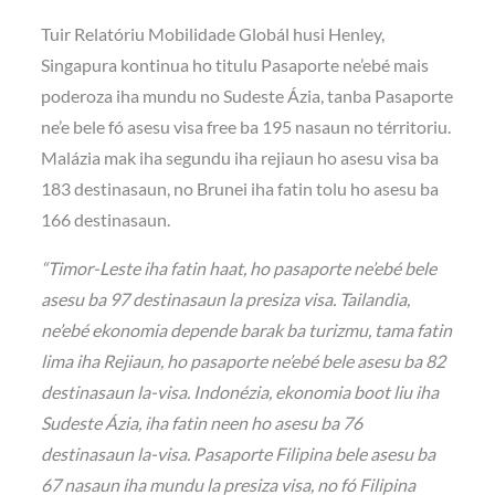
Tuir Relatóriu Mobilidade Globál husi Henley,
Singapura kontinua ho titulu Pasaporte ne’ebé mais
poderoza iha mundu no Sudeste Ázia, tanba Pasaporte
ne’e bele fó asesu visa free ba 195 nasaun no térritoriu.
Malázia mak iha segundu iha rejiaun ho asesu visa ba
183 destinasaun, no Brunei iha fatin tolu ho asesu ba
166 destinasaun.
“Timor-Leste iha fatin haat, ho pasaporte ne’ebé bele
asesu ba 97 destinasaun la presiza visa. Tailandia,
ne’ebé ekonomia depende barak ba turizmu, tama fatin
lima iha Rejiaun, ho pasaporte ne’ebé bele asesu ba 82
destinasaun la-visa. Indonézia, ekonomia boot liu iha
Sudeste Ázia, iha fatin neen ho asesu ba 76
destinasaun la-visa. Pasaporte Filipina bele asesu ba
67 nasaun iha mundu la presiza visa, no fó Filipina