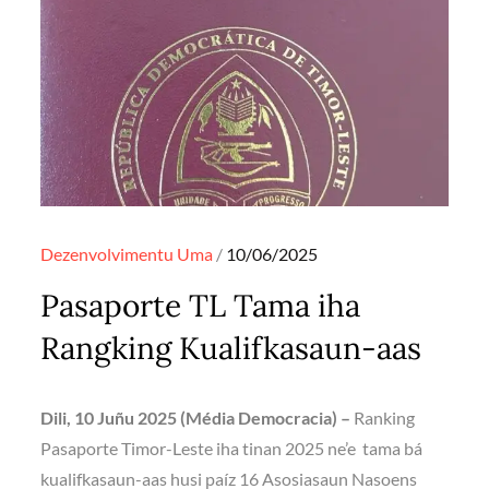
Posted
Dezenvolvimentu
Uma
10/06/2025
on
Pasaporte TL Tama iha
Rangking Kualifkasaun-aas
Dili, 10 Juñu 2025 (Média Democracia) –
Ranking
Pasaporte Timor-Leste iha tinan 2025 ne’e tama bá
kualifkasaun-aas husi paíz 16 Asosiasaun Nasoens