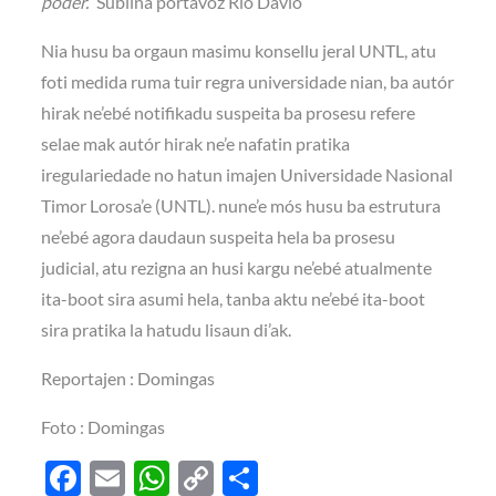
poder.”
Subliña portavoz Rio Davio
Nia husu ba orgaun masimu konsellu jeral UNTL, atu
foti medida ruma tuir regra universidade nian, ba autór
hirak ne’ebé notifikadu suspeita ba prosesu refere
selae mak autór hirak ne’e nafatin pratika
iregulariedade no hatun imajen Universidade Nasional
Timor Lorosa’e (UNTL). nune’e mós husu ba estrutura
ne’ebé agora daudaun suspeita hela ba prosesu
judicial, atu rezigna an husi kargu ne’ebé atualmente
ita-boot sira asumi hela, tanba aktu ne’ebé ita-boot
sira pratika la hatudu lisaun di’ak.
Reportajen : Domingas
Foto : Domingas
F
E
W
C
S