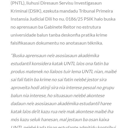
(PNTL), liuhusi Diresaun Servisu Investigasaun
Kriminal (DSIK), ezekuta mandadu Tribunal Primeira
Instansia Judicial Dili ho nu. 0186/25 PSIK halo buska
no aprensaun ba Gabinete Reitor no estrutura
universidade balun tanba deskonfia pratika krime
falsifikasaun dokumentu no anotasaun téknika.
“Buska aprensaun ne’e asosiasaun akadémika
estudantíl konsidera katak UNTL la’os ona fatin ba
produs matenek no lialoos tuir lema UNTL nian, maibé
sai fali fatin ba krime no sai fatin ne’ebé jestor sira
aproveita hodi atinji sira nia interese pesoal no grupu
balun nia interese, ho situasaun ne’ebé akontese
dadaun ne’e asosiasaun akadémika estudantíl haree
katak la’os de’it kazu rua ne’e mak akontese maibé iha
mós kazu seluk hanesan, mal jestaun ba osan kaixa
UNTL ne’ebé kada tinan estudante admitidu kontribui