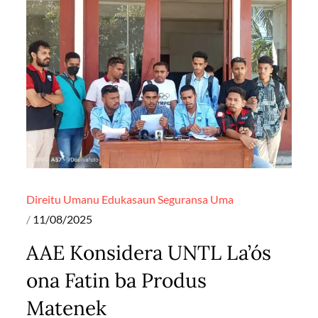
Direitu Umanu
Edukasaun
Seguransa
Uma
Posted
11/08/2025
on
AAE Konsidera UNTL La’ós
ona Fatin ba Produs
Matenek