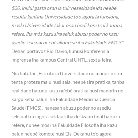
$20, inklui gasta osan la tuir nesesidade ida ne’ebé
resulta kantina Universidade to’o agora la funsiona,
maski Universidade fakar osan hodi konstrui kantina
refere, iha mós kazu sira seluk abuzu poder no kazu
asediu seksual ne’ebé akontese iha Fakuldade FMCS.”
Dehan portavoz Rio Davio, liuhusi konferensia
imprensa iha kampus Central UNTL, sexta-feira.
Nia hatutan, Estrutura Universidade no manorin sira
tenta proteze malu husi sala, ne’ebé sira pratika, tanba
realidade hatudu kazu ne’ebé pratika husi manorin no
kargu xefia balun iha Fakuldade Medicina Ciencia
Saude (FMCS), hanesan abuzu poder no asediu
seksual to’o agora seidauk iha desizaun final ba kazu
refere, nune’e mós iha Fakuldade Filosofia iha kazu
balun ne’ebé komete husi Eis-Dekanu to’o agora