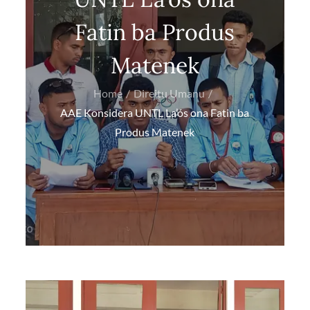
Fatin ba Produs
Matenek
Home
Direitu Umanu
AAE Konsidera UNTL La’ós ona Fatin ba
Produs Matenek