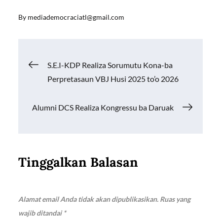
ac
m
h
o
h
By
mediademocraciatl@gmail.com
e
ail
at
p
ar
b
s
y
e
o
A
Li
Navigasi
S.E.I-KDP Realiza Sorumutu Kona-ba
o
p
n
Perpretasaun VBJ Husi 2025 to’o 2026
k
p
k
pos
Alumni DCS Realiza Kongressu ba Daruak
Tinggalkan Balasan
Alamat email Anda tidak akan dipublikasikan.
Ruas yang
wajib ditandai
*