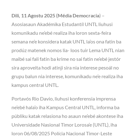
Dili, 11 Agostu 2025 (Média Democracia
) –
Asosiasaun Akadémika Estudantíl UNTL liuhusi
komunikadu ne’ebé realiza iha loron sexta-feira
semana ne’e konsidera katak UNTL la’os ona fatin ba
prodúz matenek nomos lia- loos tuir Lema UNTL nian
maibé sai fali fatin ba krime no sai fatin ne’ebé jestór
sira aproveita hodi atinji sira nia interese pesoál no
grupu balun nia interese, komunikadu ne’e realiza iha
kampus central UNTL.
Portavós Rio Davio, liuhusi konferensia imprensa
ne’ebé hala’o iha Kampus Central UNTL, informa ba
públiku katak relasiona ho asaun ne’ebé akontese iha
Universidade Nasional Timor Lorosa’e (UNTL), iha
loron 06/08/2025 Polícia Nacional Timor-Leste