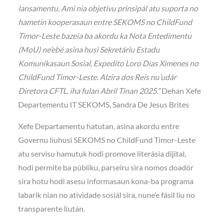
lansamentu. Ami nia objetivu prinsipál atu suporta no
hametin kooperasaun entre SEKOMS no ChildFund
Timor-Leste bazeia ba akordu ka Nota Entedimentu
(MoU) ne’ebé asina husi Sekretáriu Estadu
Komunikasaun Sosial, Expedito Loro Dias Ximenes no
ChildFund Timor-Leste. Alzira dos Reis nu’udár
Diretora CFTL, iha fulan Abril Tinan 2025.”
Dehan Xefe
Departementu IT SEKOMS, Sandra De Jesus Brites
Xefe Departamentu hatutan, asina akordu entre
Governu liuhusi SEKOMS no ChildFund Timor-Leste
atu servisu hamutuk hodi promove literásia dijital,
hodi permite ba públiku, parseiru sira nomos doadór
sira hotu hodi asesu informasaun kona-ba programa
labarik nian no atividade sosiál sira, nune’e fásil liu no
transparente liután.