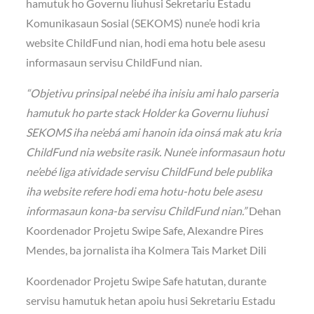
hamutuk ho Governu liuhusi Sekretariu Estadu
Komunikasaun Sosial (SEKOMS) nune’e hodi kria
website ChildFund nian, hodi ema hotu bele asesu
informasaun servisu ChildFund nian.
“Objetivu prinsipal ne’ebé iha inisiu ami halo parseria
hamutuk ho parte stack Holder ka Governu liuhusi
SEKOMS iha ne’ebá ami hanoin ida oinsá mak atu kria
ChildFund nia website rasik. Nune’e informasaun hotu
ne’ebé liga atividade servisu ChildFund bele publika
iha website refere hodi ema hotu-hotu bele asesu
informasaun kona-ba servisu ChildFund nian.”
Dehan
Koordenador Projetu Swipe Safe, Alexandre Pires
Mendes, ba jornalista iha Kolmera Tais Market Dili
Koordenador Projetu Swipe Safe hatutan, durante
servisu hamutuk hetan apoiu husi Sekretariu Estadu