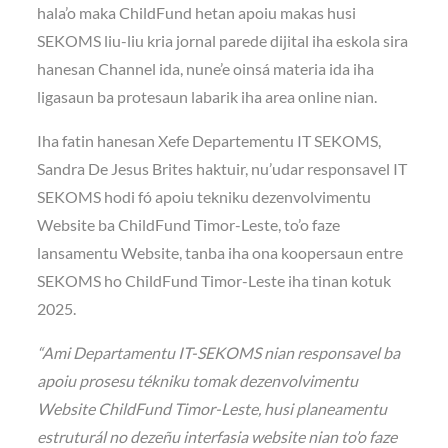
hala’o maka ChildFund hetan apoiu makas husi
SEKOMS liu-liu kria jornal parede dijital iha eskola sira
hanesan Channel ida, nune’e oinsá materia ida iha
ligasaun ba protesaun labarik iha area online nian.
Iha fatin hanesan Xefe Departementu IT SEKOMS,
Sandra De Jesus Brites haktuir, nu’udar responsavel IT
SEKOMS hodi fó apoiu tekniku dezenvolvimentu
Website ba ChildFund Timor-Leste, to’o faze
lansamentu Website, tanba iha ona koopersaun entre
SEKOMS ho ChildFund Timor-Leste iha tinan kotuk
2025.
“Ami Departamentu IT-SEKOMS nian responsavel ba
apoiu prosesu tékniku tomak dezenvolvimentu
Website ChildFund Timor-Leste, husi planeamentu
estruturál no dezeñu interfasia website nian to’o faze