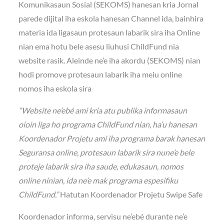
Komunikasaun Sosial (SEKOMS) hanesan kria Jornal
parede dijital iha eskola hanesan Channel ida, bainhira
materia ida ligasaun protesaun labarik sira iha Online
nian ema hotu bele asesu liuhusi ChildFund nia
website rasik. Aleinde ne’e iha akordu (SEKOMS) nian
hodi promove protesaun labarik iha meiu online
nomos iha eskola sira
“Website ne’ebé ami kria atu publika informasaun
oioin liga ho programa ChildFund nian, ha’u hanesan
Koordenador Projetu ami iha programa barak hanesan
Seguransa online, protesaun labarik sira nune’e bele
proteje labarik sira iha saude, edukasaun, nomos
online ninian, ida ne’e mak programa espesifiku
ChildFund.”
Hatutan Koordenador Projetu Swipe Safe
Koordenador informa, servisu ne’ebé durante ne’e