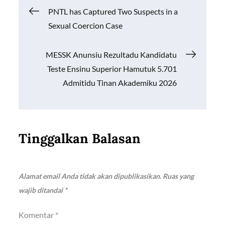
o
A
Li
Navigasi
PNTL has Captured Two Suspects in a
o
p
n
Sexual Coercion Case
k
p
k
pos
MESSK Anunsiu Rezultadu Kandidatu
Teste Ensinu Superior Hamutuk 5.701
Admitidu Tinan Akademiku 2026
Tinggalkan Balasan
Alamat email Anda tidak akan dipublikasikan.
Ruas yang
wajib ditandai
*
Komentar
*