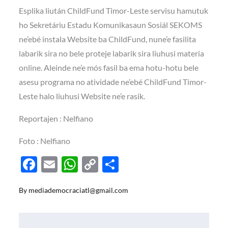
Esplika liután ChildFund Timor-Leste servisu hamutuk
ho Sekretáriu Estadu Komunikasaun Sosiál SEKOMS
ne’ebé instala Website ba ChildFund, nune’e fasilita
labarik sira no bele proteje labarik sira liuhusi materia
online. Aleinde ne’e mós fasil ba ema hotu-hotu bele
asesu programa no atividade ne’ebé ChildFund Timor-
Leste halo liuhusi Website ne’e rasik.
Reportajen : Nelfiano
Foto : Nelfiano
F
E
W
C
S
ac
m
h
o
h
By
mediademocraciatl@gmail.com
e
ail
at
p
ar
b
s
y
e