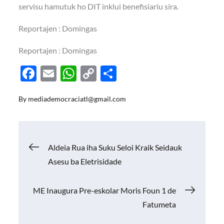
servisu hamutuk ho DIT inklui benefisiariu sira.
Reportajen : Domingas
Reportajen : Domingas
F
E
W
C
S
ac
m
h
o
h
By
mediademocraciatl@gmail.com
e
ail
at
p
ar
b
s
y
e
o
A
Li
Navigasi
Aldeia Rua iha Suku Seloi Kraik Seidauk
o
p
n
Asesu ba Eletrisidade
k
p
k
pos
ME Inaugura Pre-eskolar Moris Foun 1 de
Fatumeta