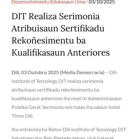
Posted
Dezenvolvimentu
Edukasaun
Uma
03/10/2025
on
DIT Realiza Serimonia
Atribuisaun Sertifikadu
Rekoñesimentu ba
Kualifikasaun Anteriores
Dili, 03 Outubru 2025 (Média Democracia)
– Dili
institute of Tecnology DIT realiza serimonia
atribuisaun sertifikadu rekoñesimentu ba
kualifikasaun anteriores iha nivel III Administrasaun
Publika Geral. Serimonia ne’e halao iha salaun hotel
Timor Dili.
Iha entrevista ho Reitor Dili institute of Tecnology DIT
Salustiano dos Reis Piedade dehan, uluk hakarak