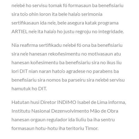
ne’ebé ho servisu tomak fó formasaun ba benefisiariu
sira to’o ohin loron ita bele hala’o serimonia
sertifikasaun ida ne’e, bele asegura katak programa
ARTIEL ne’e ita hala’o ho justu regroju no integridade.
Nia reafirma sertifikadu ne’ebé fó ona ba benefisiariu
sira ne’e hanesan rekoñesimentu no motivasaun atu
hanesan koñesimentu ba benefisiariu sira no ikus liu
lori DIT nian naran hato’o agradese no parabens ba
benefisiariu sira nomos ba parseiru sira ne’ebé servisu
hamutuk ho DIT.
Hatutan husi Diretor INDIMO Isabel de Lima informa,
Institutu Nasional Dezenvolvimento Mão de Obra
hanesan orgaun regulador ida liuliu ba iha sentru
formasaun hotu-hotu iha teritoriu Timor.