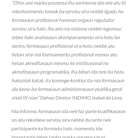
“Ohin ami marka prezensa iha serimonia ida ne’e atu fó
rekoñesimentu tomak ba servisu sira ne’ebé ligadu ho
formasaun profisional hanesan orgaun regulador
servisu sira halo, iha ami nia sistema ne’ebé regurosu
tebes halo avaliasaun akompanamentu sira hotu ba
sentru formasaun profisional sira hotu ne’ebé atu
hetan sira-nia lisensamentu profisional nomos atu
hetan akreditasaun mesmu ke institusional no
akreditasaun programatika, iha biban ida ne’e ita hotu
haksolok katak, ita konsege konklui ita-nia formasaun
ida kona-ba formasaun administrasaun publika geral
nivel III nian.”
Dehan Diretor INDIMO Isabel de Lima
Nia informa, formasaun ida ne’e faz parte kualifikasaun
no atu rekoñese servisu sira ne’ebé durante ne’e
partisipante ka formadu halo. momentu ida
importante tebes tanba marka prezensa husi