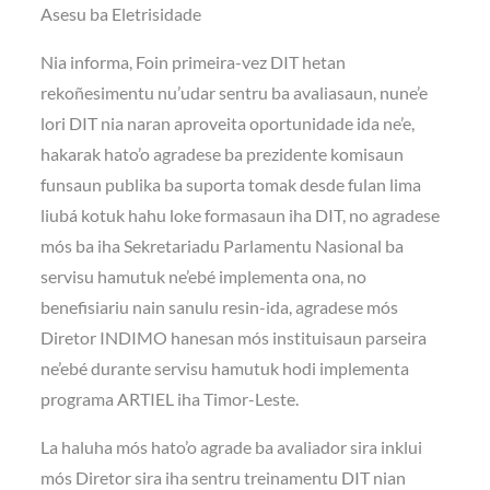
Asesu ba Eletrisidade
Nia informa, Foin primeira-vez DIT hetan
rekoñesimentu nu’udar sentru ba avaliasaun, nune’e
lori DIT nia naran aproveita oportunidade ida ne’e,
hakarak hato’o agradese ba prezidente komisaun
funsaun publika ba suporta tomak desde fulan lima
liubá kotuk hahu loke formasaun iha DIT, no agradese
mós ba iha Sekretariadu Parlamentu Nasional ba
servisu hamutuk ne’ebé implementa ona, no
benefisiariu nain sanulu resin-ida, agradese mós
Diretor INDIMO hanesan mós instituisaun parseira
ne’ebé durante servisu hamutuk hodi implementa
programa ARTIEL iha Timor-Leste.
La haluha mós hato’o agrade ba avaliador sira inklui
mós Diretor sira iha sentru treinamentu DIT nian