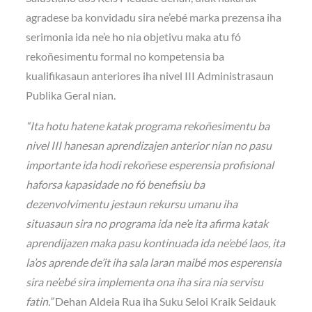
agradese ba konvidadu sira ne’ebé marka prezensa iha
serimonia ida ne’e ho nia objetivu maka atu fó
rekoñesimentu formal no kompetensia ba
kualifikasaun anteriores iha nivel III Administrasaun
Publika Geral nian.
“Ita hotu hatene katak programa rekoñesimentu ba
nivel III hanesan aprendizajen anterior nian no pasu
importante ida hodi rekoñese esperensia profisional
haforsa kapasidade no fó benefisiu ba
dezenvolvimentu jestaun rekursu umanu iha
situasaun sira no programa ida ne’e ita afirma katak
aprendijazen maka pasu kontinuada ida ne’ebé laos, ita
la’os aprende de’it iha sala laran maibé mos esperensia
sira ne’ebé sira implementa ona iha sira nia servisu
fatin.”
Dehan Aldeia Rua iha Suku Seloi Kraik Seidauk