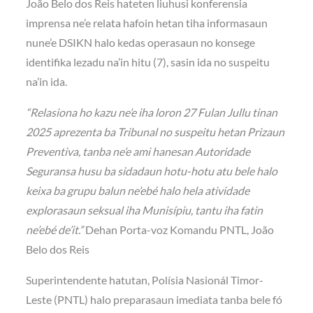
João Belo dos Reis hateten liuhusi konferensia
imprensa ne’e relata hafoin hetan tiha informasaun
nune’e DSIKN halo kedas operasaun no konsege
identifika lezadu na’in hitu (7), sasin ida no suspeitu
na’in ida.
“Relasiona ho kazu ne’e iha loron 27 Fulan Jullu tinan
2025 aprezenta ba Tribunal no suspeitu hetan Prizaun
Preventiva, tanba ne’e ami hanesan Autoridade
Seguransa husu ba sidadaun hotu-hotu atu bele halo
keixa ba grupu balun ne’ebé halo hela atividade
explorasaun seksual iha Munisípiu, tantu iha fatin
ne’ebé de’it.”
Dehan Porta-voz Komandu PNTL, João
Belo dos Reis
Superintendente hatutan, Polísia Nasionál Timor-
Leste (PNTL) halo preparasaun imediata tanba bele fó