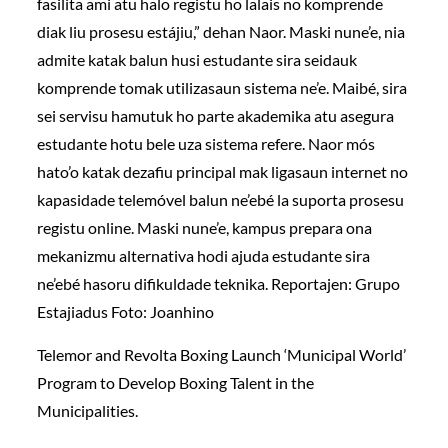
fasilita ami atu halo registu ho lalais no komprende
diak liu prosesu estájiu,” dehan Naor. Maski nune’e, nia
admite katak balun husi estudante sira seidauk
komprende tomak utilizasaun sistema ne’e. Maibé, sira
sei servisu hamutuk ho parte akademika atu asegura
estudante hotu bele uza sistema refere. Naor mós
hato’o katak dezafiu principal mak ligasaun internet no
kapasidade telemóvel balun ne’ebé la suporta prosesu
registu online. Maski nune’e, kampus prepara ona
mekanizmu alternativa hodi ajuda estudante sira
ne’ebé hasoru difikuldade teknika. Reportajen: Grupo
Estajiadus Foto: Joanhino
Telemor and Revolta Boxing Launch ‘Municipal World’
Program to Develop Boxing Talent in the
Municipalities.