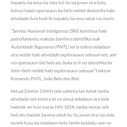
impaktu ba ema nia vida liul-liu ba joven sira hotu
liuhusi hala’o operasaun ba fatin ne’ebé deskonfia halo
atividade livre hodi fó impaktu ba ema seluk nia moris.
“Servisu Nasionál Inteligensia (SNI) kontinua halo
patrullamentu maka’as bainhira identifika mak
Autoridade Seguransa (PNTL) sei la tolera sidadaun
sira ne’ebé halo atividade explorasaun seksual ne’e, ami
nia operasaun la’o hela atu buka tu’ir no identifika ba
fatin-fatin ne’ebé halo explorasaun seksual.”
Haktuir
Komandu PNTL, João Belo dos Reis
Aktual Diretúr DSIKN ne’e salienta tan katak tanba
atividade ne’e kontra lei no oinsá sidadaun sira bele
hado’ok-an husi moras HIV-SIDA, tanba moras ne’e
fasil atu hada’et ba ema seluk liu-liu joven sira nia vida,
nune’e husu ba sidadaun hotu tenke kuidadu-aan no