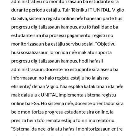
administrativu no monitorizasaun ba estudante sira
durante períodu estájiu. Tuir Tékniku IT UNITAL, Vigilo
da Silva, sistema registu online ne’e hanesan parte husi
progresu digitalizasaun kampus, atu fó fasilidade ba
estudante sira iha prosesu pagamentu, registu no
monitorizasaun ba estájiu servisu sosial. “Objetivu
husi sosializasaun loron ida ne’e mak atu suporta
progresu digitalizasaun kampus, hodi hafasil
administrasaun, docente no estudante sira asesu ba
informasaun no halo registu estájiu ho lalais no
efisiente,” dehan Vigilo. Nia esplika katak tinan ida ne’e
mak dala uluk UNITAL implementa sistema registu
online ba ESS. Ho sistema ne’e, docente orientador sira
bele monitoriza progresu estudante sira online, la
presiza hein to’o remata estájiu foin simu relatóriu.
“Sistema ida ne’e kria atu hafasil monitorizasaun entre