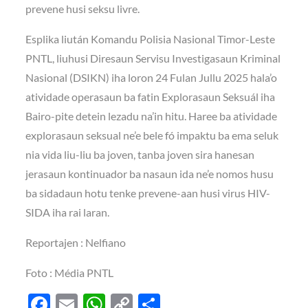
prevene husi seksu livre.
Esplika liután Komandu Polisia Nasional Timor-Leste
PNTL, liuhusi Diresaun Servisu Investigasaun Kriminal
Nasional (DSIKN) iha loron 24 Fulan Jullu 2025 hala’o
atividade operasaun ba fatin Explorasaun Seksuál iha
Bairo-pite detein lezadu na’in hitu. Haree ba atividade
explorasaun seksual ne’e bele fó impaktu ba ema seluk
nia vida liu-liu ba joven, tanba joven sira hanesan
jerasaun kontinuador ba nasaun ida ne’e nomos husu
ba sidadaun hotu tenke prevene-aan husi virus HIV-
SIDA iha rai laran.
Reportajen : Nelfiano
Foto : Média PNTL
F
E
W
C
S