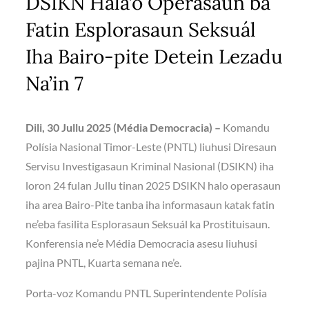
DSIKN Hala’o Operasaun ba
Fatin Esplorasaun Seksuál
Iha Bairo-pite Detein Lezadu
Na’in 7
Dili, 30 Jullu 2025 (Média Democracia) –
Komandu
Polísia Nasional Timor-Leste (PNTL) liuhusi Diresaun
Servisu Investigasaun Kriminal Nasional (DSIKN) iha
loron 24 fulan Jullu tinan 2025 DSIKN halo operasaun
iha area Bairo-Pite tanba iha informasaun katak fatin
ne’eba fasilita Esplorasaun Seksuál ka Prostituisaun.
Konferensia ne’e Média Democracia asesu liuhusi
pajina PNTL, Kuarta semana ne’e.
Porta-voz Komandu PNTL Superintendente Polísia