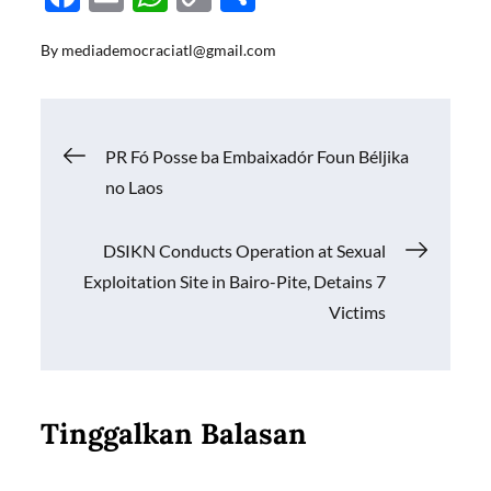
ac
m
h
o
h
By
mediademocraciatl@gmail.com
e
ail
at
p
ar
b
s
y
e
o
A
Li
Navigasi
PR Fó Posse ba Embaixadór Foun Béljika
o
p
n
no Laos
k
p
k
pos
DSIKN Conducts Operation at Sexual
Exploitation Site in Bairo-Pite, Detains 7
Victims
Tinggalkan Balasan