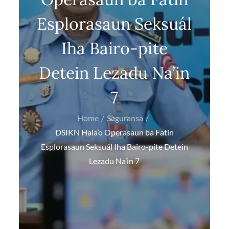
Esplorasaun Seksuál
Iha Bairo-pite
Detein Lezadu Na’in
7
Home
Seguransa
DSIKN Hala’o Operasaun ba Fatin
Esplorasaun Seksuál Iha Bairo-pite Detein
Lezadu Na’in 7