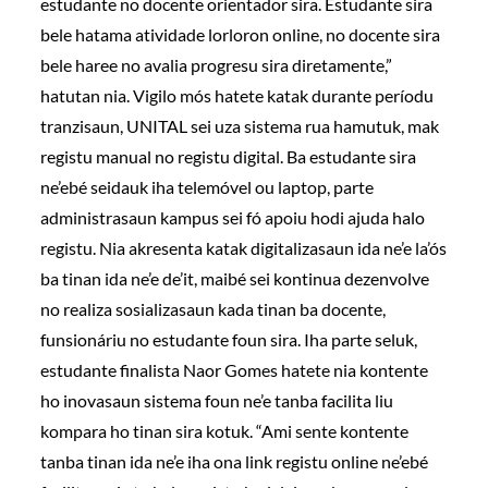
estudante no docente orientador sira. Estudante sira
bele hatama atividade lorloron online, no docente sira
bele haree no avalia progresu sira diretamente,”
hatutan nia. Vigilo mós hatete katak durante períodu
tranzisaun, UNITAL sei uza sistema rua hamutuk, mak
registu manual no registu digital. Ba estudante sira
ne’ebé seidauk iha telemóvel ou laptop, parte
administrasaun kampus sei fó apoiu hodi ajuda halo
registu. Nia akresenta katak digitalizasaun ida ne’e la’ós
ba tinan ida ne’e de’it, maibé sei kontinua dezenvolve
no realiza sosializasaun kada tinan ba docente,
funsionáriu no estudante foun sira. Iha parte seluk,
estudante finalista Naor Gomes hatete nia kontente
ho inovasaun sistema foun ne’e tanba facilita liu
kompara ho tinan sira kotuk. “Ami sente kontente
tanba tinan ida ne’e iha ona link registu online ne’ebé