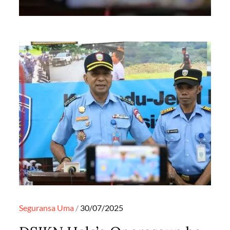
Posted
Seguransa
Uma
30/07/2025
on