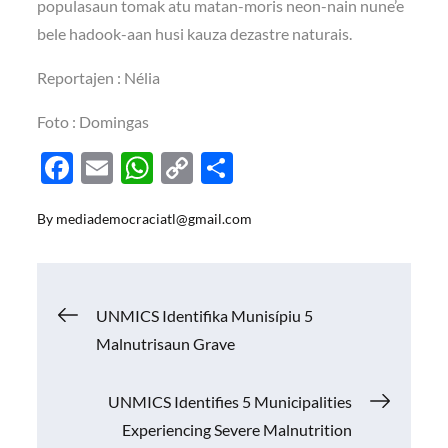
populasaun tomak atu matan-moris neon-nain nune’e
bele hadook-aan husi kauza dezastre naturais.
Reportajen : Nélia
Foto : Domingas
F
E
W
C
S
ac
m
h
o
h
By
mediademocraciatl@gmail.com
e
ail
at
p
ar
b
s
y
e
o
A
Li
Navigasi
UNMICS Identifika Munisípiu 5
o
p
n
Malnutrisaun Grave
k
p
k
pos
UNMICS Identifies 5 Municipalities
Experiencing Severe Malnutrition