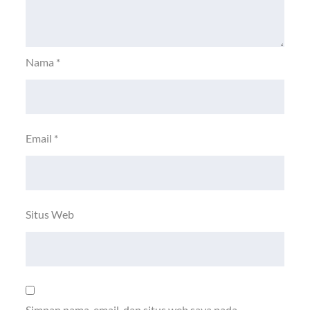
Nama
*
Email
*
Situs Web
Simpan nama, email, dan situs web saya pada