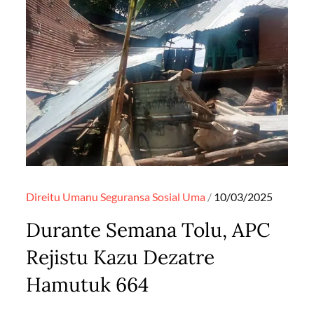
Posted
Direitu Umanu
Seguransa
Sosial
Uma
10/03/2025
on
Durante Semana Tolu, APC
Rejistu Kazu Dezatre
Hamutuk 664