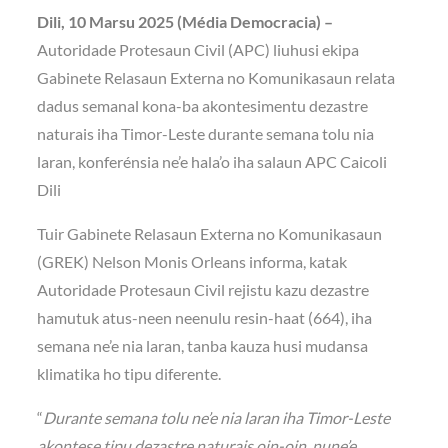
Dili, 10 Marsu 2025 (Média Democracia) –
Autoridade Protesaun Civil (APC) liuhusi ekipa
Gabinete Relasaun Externa no Komunikasaun relata
dadus semanal kona-ba akontesimentu dezastre
naturais iha Timor-Leste durante semana tolu nia
laran, konferénsia ne’e hala’o iha salaun APC Caicoli
Dili
Tuir Gabinete Relasaun Externa no Komunikasaun
(GREK) Nelson Monis Orleans informa, katak
Autoridade Protesaun Civil rejistu kazu dezastre
hamutuk atus-neen neenulu resin-haat (664), iha
semana ne’e nia laran, tanba kauza husi mudansa
klimatika ho tipu diferente.
“
Durante semana tolu ne’e nia laran iha Timor-Leste
akontese tipu dezastre naturais oin-oin, nune’e