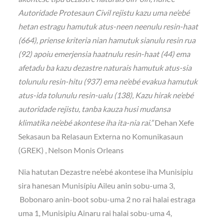
Autoridade Protesaun Civil rejistu kazu uma ne’ebé
hetan estragu hamutuk atus-neen neenulu resin-haat
(664), priense kriteria nian hamutuk sianulu resin rua
(92) apoiu emerjensia haatnulu resin-haat (44) ema
afetadu ba kazu dezastre naturais hamutuk atus-sia
tolunulu resin-hitu (937) ema ne’ebé evakua hamutuk
atus-ida tolunulu resin-ualu (138), Kazu hirak ne’ebé
autoridade rejistu, tanba kauza husi mudansa
klimatika ne’ebé akontese iha ita-nia rai.”
Dehan Xefe
Sekasaun ba Relasaun Externa no Komunikasaun
(GREK) , Nelson Monis Orleans
Nia hatutan Dezastre ne’ebé akontese iha Munisípiu
sira hanesan Munisípiu Aileu anin sobu-uma 3,
Bobonaro anin-boot sobu-uma 2 no rai halai estraga
uma 1, Munisipiu Ainaru rai halai sobu-uma 4,