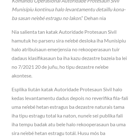
Komandu Operasional Autoridade Protesaun Sivil
Munisípiu kontinua halo levantamentu detaillu kona-
ba sasan ne’ebé estragu no lakon
.” Dehan nia
Nia salienta tan katak Autoridade Protesaun Sivil
hamutuk ho parseru sira ne’ebé desloka iha Munisipiu
halo atribuisaun emerjensia no rekooperasaun tuir
dadaus klasifikasaun ba iha kazu dezastre bazeia ba lei
no 7/2021 20 de juñu, ho tipu dezastre ne’ebe
akontese.
Esplika liután katak Autoridade Protesaun Sivil halo
kedas levantamentu dadus depois no reverifika fila-fali
uma ne’ebé hetan estragus ba dezastre naturais tama
iha tipu estragu total ka naton, nune’e sei publika fali
iha tempu badak atu bele halo rekooperasaun ba uma
sira ne’ebé hetan estragu totál. Husu mós ba