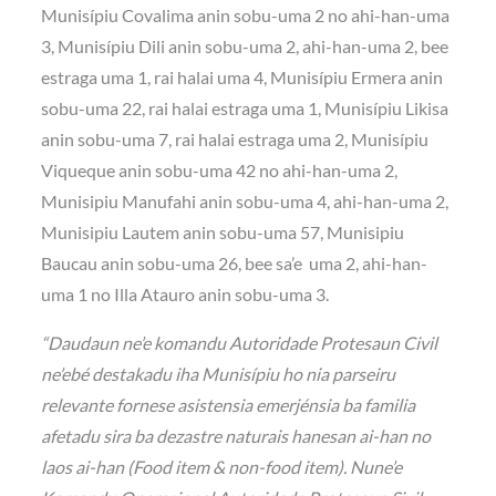
Munisípiu Covalima anin sobu-uma 2 no ahi-han-uma
3, Munisípiu Dili anin sobu-uma 2, ahi-han-uma 2, bee
estraga uma 1, rai halai uma 4, Munisípiu Ermera anin
sobu-uma 22, rai halai estraga uma 1, Munisípiu Likisa
anin sobu-uma 7, rai halai estraga uma 2, Munisípiu
Viqueque anin sobu-uma 42 no ahi-han-uma 2,
Munisipiu Manufahi anin sobu-uma 4, ahi-han-uma 2,
Munisipiu Lautem anin sobu-uma 57, Munisipiu
Baucau anin sobu-uma 26, bee sa’e uma 2, ahi-han-
uma 1 no Illa Atauro anin sobu-uma 3.
“Daudaun ne’e komandu Autoridade Protesaun Civil
ne’ebé destakadu iha Munisípiu ho nia parseiru
relevante fornese asistensia emerjénsia ba familia
afetadu sira ba dezastre naturais hanesan ai-han no
laos ai-han (Food item & non-food item). Nune’e