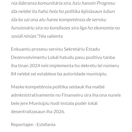
nia lideransa komunitária sira, ha’u hanoin Progresu
ida ne’ebé ita hahú hela ho polítika lejislasaun lubun
ida ke sai ona atu haree kompeténsia de servisu
funsionáriu sira no kondisoes sira liga ho ekonomia no
sosiál ninian.”
Nia salienta
Enkuantu prosesu servisu Sekretáriu Estadu
Dezenvolvimentu Lokál hatudu pasu pozitivu tanba
iha tinan 2024 ne’e implementa ho dekretu lei númeru
84 ne’ebé sei establese ba autoridade munisípiu.
Maske kompeténsia polítika seidauk iha maibé
admknistrativamente no Finanseiru sira iha ona nune’e
bele jere Munisípiu hodi instala podér lokál
desentralizasaun iha 2026.
Reportajen : Estefania