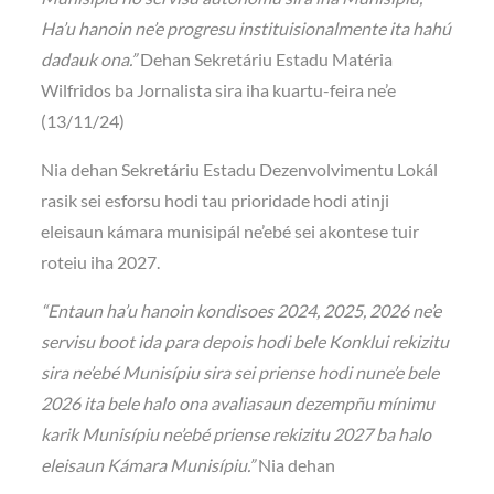
Ha’u hanoin ne’e progresu instituisionalmente ita hahú
dadauk ona.”
Dehan Sekretáriu Estadu Matéria
Wilfridos ba Jornalista sira iha kuartu-feira ne’e
(13/11/24)
Nia dehan Sekretáriu Estadu Dezenvolvimentu Lokál
rasik sei esforsu hodi tau prioridade hodi atinji
eleisaun kámara munisipál ne’ebé sei akontese tuir
roteiu iha 2027.
“Entaun ha’u hanoin kondisoes 2024, 2025, 2026 ne’e
servisu boot ida para depois hodi bele Konklui rekizitu
sira ne’ebé Munisípiu sira sei priense hodi nune’e bele
2026 ita bele halo ona avaliasaun dezempñu mínimu
karik Munisípiu ne’ebé priense rekizitu 2027 ba halo
eleisaun Kámara Munisípiu.”
Nia dehan