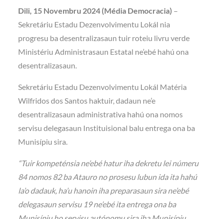
Dili, 15 Novembru 2024 (Média Democracia)
–
Sekretáriu Estadu Dezenvolvimentu Lokál nia
progresu ba desentralizasaun tuir roteiu livru verde
Ministériu Administrasaun Estatal ne’ebé hahú ona
desentralizasaun.
Sekretáriu Estadu Dezenvolvimentu Lokál Matéria
Wilfridos dos Santos haktuir, dadaun ne’e
desentralizasaun administrativa hahú ona nomos
servisu delegasaun Instituisional balu entrega ona ba
Munisípiu sira.
“Tuir kompeténsia ne’ebé hatur iha dekretu lei númeru
84 nomos 82 ba Atauro no prosesu lubun ida ita hahú
la’o dadauk, ha’u hanoin iha preparasaun sira ne’ebé
delegasaun servisu 19 ne’ebé ita entrega ona ba
Munisípiu ho servisu autónomu sira iha Munisípiu,