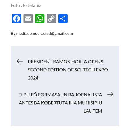
Foto : Estefania
F
E
W
C
S
ac
m
h
o
h
By
mediademocraciatl@gmail.com
e
ail
at
p
ar
b
s
y
e
o
A
Li
Navigasi
PRESIDENT RAMOS-HORTA OPENS
o
p
n
SECOND EDITION OF SCI-TECH EXPO
k
p
k
pos
2024
TLPU FÓ FORMASAUN BA JORNALISTA
ANTES BA KOBERTUTA IHA MUNISÍPIU
LAUTEM