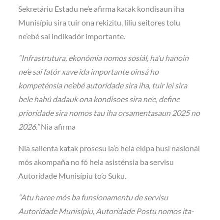
Sekretáriu Estadu ne’e afirma katak kondisaun iha
Munisípiu sira tuir ona rekizitu, liliu seitores tolu
ne’ebé sai indikadór importante.
“Infrastrutura, ekonómia nomos sosiál, ha’u hanoin
ne’e sai fatór xave ida importante oinsá ho
kompeténsia ne’ebé autoridade sira iha, tuir lei sira
bele hahú dadauk ona kondisoes sira ne’e, define
prioridade sira nomos tau iha orsamentasaun 2025 no
2026.”
Nia afirma
Nia salienta katak prosesu la’o hela ekipa husi nasionál
mós akompaña no fó hela asisténsia ba servisu
Autoridade Munisípiu to’o Suku.
“Atu haree mós ba funsionamentu de servisu
Autoridade Munisípiu, Autoridade Postu nomos ita-