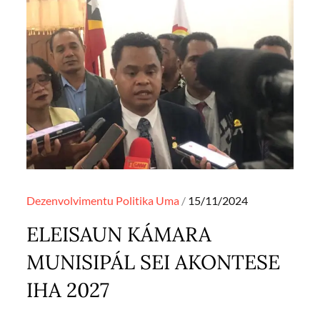
Posted
Dezenvolvimentu
Politika
Uma
15/11/2024
on
ELEISAUN KÁMARA
MUNISIPÁL SEI AKONTESE
IHA 2027