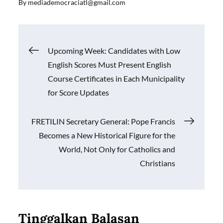
By
mediademocraciatl@gmail.com
e
ail
at
p
ar
b
s
y
e
o
A
Li
Navigasi
Upcoming Week: Candidates with Low
o
p
n
English Scores Must Present English
k
p
k
pos
Course Certificates in Each Municipality
for Score Updates
FRETILIN Secretary General: Pope Francis
Becomes a New Historical Figure for the
World, Not Only for Catholics and
Christians
Tinggalkan Balasan