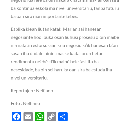
ba kontinua eskola iha nivél universitariu, tanba futuru
ba oan sira nian importante tebes.
Esplika kle’an liután katak Marian sai hanesan
negosiante hodi buka osan liuhusi prosesu oioin maibé
nia nafatin esforsu-aan kria negosiu ki’ik hanesan fa’an
sasan iha dadaln ninin, maske kada loron hetan
rendimentu ne’ebé ki’ik maibé bele fasilita ba
nesesidade, ba oin sei haruka oan sira ba estuda iha
nivel universitariu.
Reportajen : Nelfiano
Foto : Nelfiano
F
E
W
C
S
ac
m
h
o
h