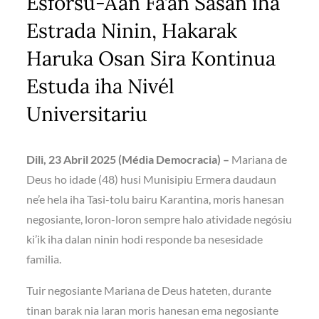
Esforsu-Aan Fa’an Sasan iha
Estrada Ninin, Hakarak
Haruka Osan Sira Kontinua
Estuda iha Nivél
Universitariu
Dili, 23 Abril 2025 (Média Democracia)
–
Mariana de
Deus ho idade (48) husi Munisipiu Ermera daudaun
ne’e hela iha Tasi-tolu bairu Karantina, moris hanesan
negosiante, loron-loron sempre halo atividade negósiu
ki’ik iha dalan ninin hodi responde ba nesesidade
familia.
Tuir negosiante Mariana de Deus hateten, durante
tinan barak nia laran moris hanesan ema negosiante