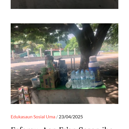
Posted
Edukasaun
Sosial
Uma
23/04/2025
on