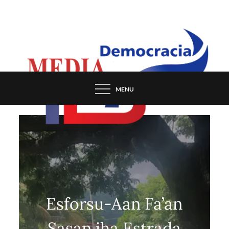
Skip
to
content
MENU
Esforsu-Aan Fa’an
Sasan iha Estrada