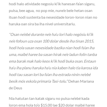
hodi halo atividade negosiu ki’ik hanesan fa’an sigaru,
pulsa, bee agua, no pop mie, nune’e bele hetan osan
ituan hodi sustenta ba nesesidade loron-loron nian no
haruka oan sira ba iha nivel universitariu.
“Osan ne’ebé durante ne’e ha’u lori halo negósiu ki’ik
ne’e fofoun uza osan 100 dolar desde iha tinan 2015,
hodi hola sasan nesesidade bazika nian hodi fa’an iha
uma, maibé haree ba sasan hirak ne’e ladun folin tanba
ema barak mak halo keos ki’ik hodi buka osan. Entaun
ha’u iha planu haruka ha’u nia kaben halo tia karosa ida
hodi tau sasan lori ba fa’an iha estrada ninin ne’ebé
besik mós eskola primaria Tasi-tolu.”
Dehan Mariana
de Deus
Nia hatutan tan katak sigaru no pulsa ne’ebé kada
loron ema hola to’o $15.00 lae $20 dolar maibé haree