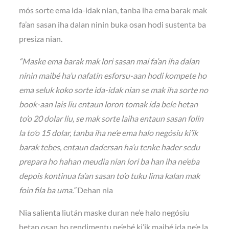
mós sorte ema ida-idak nian, tanba iha ema barak mak
fa’an sasan iha dalan ninin buka osan hodi sustenta ba
presiza nian.
“Maske ema barak mak lori sasan mai fa’an iha dalan
ninin maibé ha’u nafatin esforsu-aan hodi kompete ho
ema seluk koko sorte ida-idak nian se mak iha sorte no
book-aan lais liu entaun loron tomak ida bele hetan
to’o 20 dolar liu, se mak sorte laiha entaun sasan folin
la to’o 15 dolar, tanba iha ne’e ema halo negósiu ki’ik
barak tebes, entaun dadersan ha’u tenke hader sedu
prepara ho hahan meudia nian lori ba han iha ne’eba
depois kontinua fa’an sasan to’o tuku lima kalan mak
foin fila ba uma.”
Dehan nia
Nia salienta liután maske duran ne’e halo negósiu
hetan osan ho rendimentu ne’ebé ki’ik maibé ida ne’e la