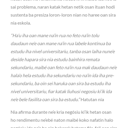
sai problema, naran katak hetan netik osan ituan hodi
sustenta ba presiza loron-loron nian no haree oan sira
nia eskola.
“Ha’u iha oan mane na’in rua no feto na’in tolu
daudaun ne’e oan mane na’in rua labele kontinua ba
estudu iha nivel universitariu, tanba osan laiha nune’e
deside hapara sira nia estudu bainhira remata
sekundariu, maibé oan feto na’in rua mak daudaun ne’e
hala’o hela estudu iha sekundariu no na’in ida iha pre-
sekundariu, ba oin sei haruka oan sira ba estudu iha
nivel universitariu, fiar katak liuhusi negosiu ki’ik ida
ne’e bele fasilita oan sira ba estudu.”
Hatutan nia
Nia afirma durante ne’e kria negósiu ki’ik hetan osan
ho rendimentu ne’ebé naton maibé koko nafatin halo
negósiu ida ne’e ba oin hakarak hatama fila-fali oan sira