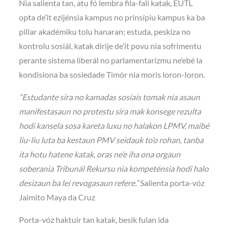
Nia salienta tan, atu fó lembra fila-fali katak, EUTL
opta de’it ezijénsia kampus no prinsípiu kampus ka ba
pillar akadémiku tolu hanaran; estuda, peskiza no
kontrolu sosiál, katak dirije de’it povu nia sofrimentu
perante sistema liberál no parlamentarizmu ne’ebé la
kondisiona ba sosiedade Timór nia moris loron-loron.
“Estudante sira no kamadas sosiais tomak nia asaun
manifestasaun no protestu sira mak konsege rezulta
hodi kansela sosa kareta luxu no halakon LPMV, maibé
liu-liu luta ba kestaun PMV seidauk to’o rohan, tanba
ita hotu hatene katak, oras ne’e iha ona orgaun
soberania Tribunál Rekursu nia kompeténsia hodi halo
desizaun ba lei revogasaun refere.”
Salienta porta-vóz
Jaimito Maya da Cruz
Porta-vóz haktuir tan katak, besik fulan ida