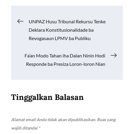
b
s
y
e
o
A
Li
Navigasi
UNPAZ Husu Tribunal Rekursu Tenke
o
p
n
Deklara Konstitusionalidade ba
k
p
k
pos
Revogasaun LPMV ba Publiku
Fa’an Modo Tahan iha Dalan Ninin Hodi
Responde ba Presiza Loron-loron Nian
Tinggalkan Balasan
Alamat email Anda tidak akan dipublikasikan.
Ruas yang
wajib ditandai
*