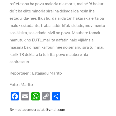
reflete ona ba povu maioria nia moris, maibé fó bokur
de’it ba elite minoria sira iha dékada ida resin iha
estadu ida-ne’e. Ikus liu, dala ida tan hakarak alerta ba
maluk estudante, traballadór, ki’ak-sidade, movimentu
sosiál sira, sosiedade-sivíl no povu-Maubere tomak
hamutuk ho EUTL, mai ita nafatin halo vijilánsia
másima ba dinámika foun ne’e no senáriu sira tuir mai,
karik TR deklara la tuir ita-povu maubere nia
aspirasaun.
Reportajen : Estajiadu Marito
Foto : Marito
F
E
W
C
S
ac
m
h
o
h
By
mediademocraciatl@gmail.com
e
ail
at
p
ar