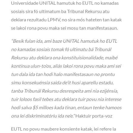
Universidade UNITAL hamutuk ho EUTL no kamadas
sosiais sira fó ultimatum ba Tribunal Rekursu atu
deklara rezultadu LPMV, no sira mós hateten tan katak
se lakoi rona povu maka sei mosu tan manifestasaun.
“Besik fulan ida, ami baze UNITAL hamutuk ho EUTL
no kamadas sosiais tomak fó ultimatu bá Tribunál
Rekursu atu deklara ona konstituisionalidade, maibé
kontinua ulun-to’os, aliás lakoi rona povu maka ami sei
tun dala ida tan hodi halo manifestasaun no prontu
simu konsekuénsia saida de’it husi aparellu estadu,
tanba Tribunál Rekursu desrespeita ami nia ezijénsia,
tuir loloos fasil tebes atu deklara tuir povu nia interese
hodi salva $5 milloes kada tinan, entaun tenke hamoos
ona lei diskriminatóriu ida ne’e.”
Haktuir porta-voz
EUTL no povu maubere konsiente katak, lei refere la