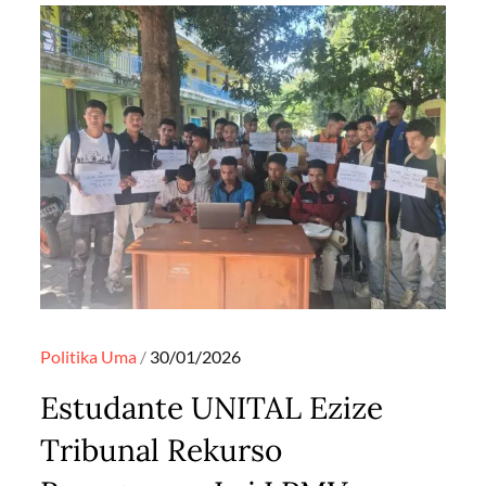
Posted
Politika
Uma
30/01/2026
on
Estudante UNITAL Ezize
Tribunal Rekurso