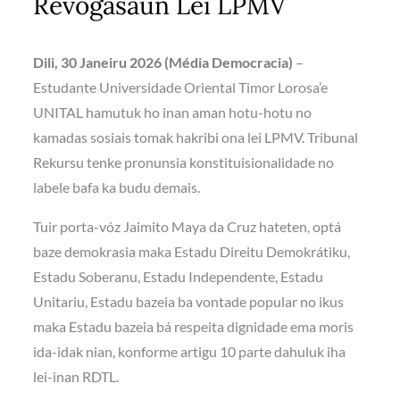
Revogasaun Lei LPMV
Dili, 30 Janeiru 2026 (Média Democracia)
–
Estudante Universidade Oriental Timor Lorosa’e
UNITAL hamutuk ho inan aman hotu-hotu no
kamadas sosiais tomak hakribi ona lei LPMV. Tribunal
Rekursu tenke pronunsia konstituisionalidade no
labele bafa ka budu demais.
Tuir porta-vóz Jaimito Maya da Cruz hateten, optá
baze demokrasia maka Estadu Direitu Demokrátiku,
Estadu Soberanu, Estadu Independente, Estadu
Unitariu, Estadu bazeia ba vontade popular no ikus
maka Estadu bazeia bá respeita dignidade ema moris
ida-idak nian, konforme artigu 10 parte dahuluk iha
lei-inan RDTL.