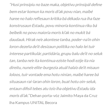
“Husi prinsípiu no baze maka, objetivu prinsipál define
bem estar komun ka moris di’ak povu nian, maibé
haree no halo reflesaun kritika bá dékada rua iha faze
konstrusaun Estadu, povu minoria kontinua riku bá
beibeik no povu maioria moris ki’ak no mukit bá
daudauk. Hirak ne’e akontese tanba, poder-na’in ohin
loron dezeña de’it desizaun polítika no halo lei tuir
interese partikulár, partidária, grupu balu de’it no seluk
tan, tanba ne’e ita kontinua eziste hodi ezije ita nia
direitu, nune’e elite-burgezia atuál hala’o de’it misaun
loloos, tuir vontade ema hotu ninian, maibé haree bá
situasaun rai-laran ohin loron, buat hotu oin-seluk,
entaun difisil tebes atu to’o iha objetivu Estadu ida
moris di’ak.”
Dehan porta-vóz Jaimito Maya da Cruz
iha Kampus UNITAL Becora