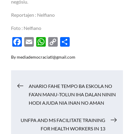
negósiu.
Reportajen : Nelfiano
Foto : Nelfiano
F
E
W
C
S
ac
m
h
o
h
By
mediademocraciatl@gmail.com
e
ail
at
p
ar
b
s
y
e
o
A
Li
Navigasi
ANARIO FAHE TEMPO BA ESKOLA NO
o
p
n
FA’AN MANU-TOLUN IHA DALAN NININ
k
p
k
pos
HODI AJUDA NIA INAN NO AMAN
UNFPA AND MS FACILITATE TRAINING
FOR HEALTH WORKERS IN 13