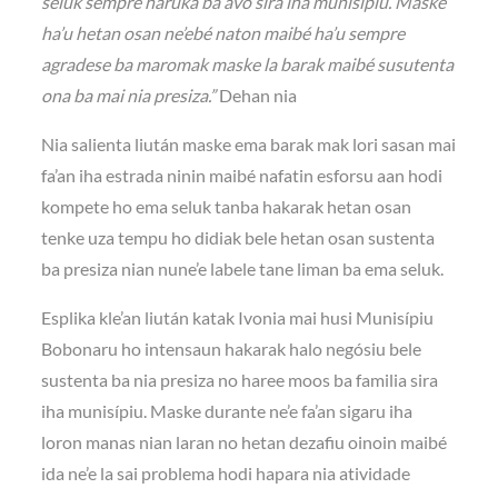
seluk sempre haruka ba avo sira iha munisipiu. Maske
ha’u hetan osan ne’ebé naton maibé ha’u sempre
agradese ba maromak maske la barak maibé susutenta
ona ba mai nia presiza.”
Dehan nia
Nia salienta liután maske ema barak mak lori sasan mai
fa’an iha estrada ninin maibé nafatin esforsu aan hodi
kompete ho ema seluk tanba hakarak hetan osan
tenke uza tempu ho didiak bele hetan osan sustenta
ba presiza nian nune’e labele tane liman ba ema seluk.
Esplika kle’an liután katak Ivonia mai husi Munisípiu
Bobonaru ho intensaun hakarak halo negósiu bele
sustenta ba nia presiza no haree moos ba familia sira
iha munisípiu. Maske durante ne’e fa’an sigaru iha
loron manas nian laran no hetan dezafiu oinoin maibé
ida ne’e la sai problema hodi hapara nia atividade