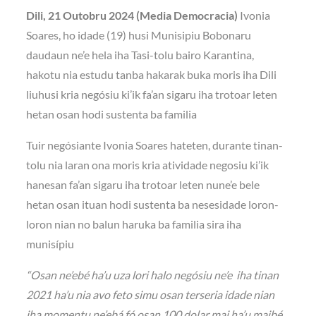
Dili, 21 Outobru 2024 (Media Democracia)
Ivonia
Soares, ho idade (19) husi Munisipiu Bobonaru
daudaun ne’e hela iha Tasi-tolu bairo Karantina,
hakotu nia estudu tanba hakarak buka moris iha Dili
liuhusi kria negósiu ki’ik fa’an sigaru iha trotoar leten
hetan osan hodi sustenta ba familia
Tuir negósiante Ivonia Soares hateten, durante tinan-
tolu nia laran ona moris kria atividade negosiu ki’ik
hanesan fa’an sigaru iha trotoar leten nune’e bele
hetan osan ituan hodi sustenta ba nesesidade loron-
loron nian no balun haruka ba familia sira iha
munisípiu
“Osan ne’ebé ha’u uza lori halo negósiu ne’e iha tinan
2021 ha’u nia avo feto simu osan terseria idade nian
iha momentu ne’ebá fó osan 100 dolar mai ha’u maibé