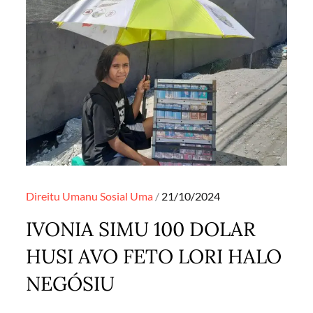
Posted
Direitu Umanu
Sosial
Uma
21/10/2024
on
IVONIA SIMU 100 DOLAR
HUSI AVO FETO LORI HALO
NEGÓSIU