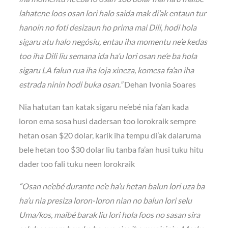
lahatene loos osan lori halo saida mak di’ak entaun tur
hanoin no foti desizaun ho prima mai Dili, hodi hola
sigaru atu halo negósiu, entau iha momentu ne’e kedas
too iha Dili liu semana ida ha’u lori osan ne’e ba hola
sigaru LA falun rua iha loja xineza, komesa fa’an iha
estrada ninin hodi buka osan.”
Dehan Ivonia Soares
Nia hatutan tan katak sigaru ne’ebé nia fa’an kada
loron ema sosa husi dadersan too lorokraik sempre
hetan osan $20 dolar, karik iha tempu di’ak dalaruma
bele hetan too $30 dolar liu tanba fa’an husi tuku hitu
dader too fali tuku neen lorokraik
“Osan ne’ebé durante ne’e ha’u hetan balun lori uza ba
ha’u nia presiza loron-loron nian no balun lori selu
Uma/kos, maibé barak liu lori hola foos no sasan sira