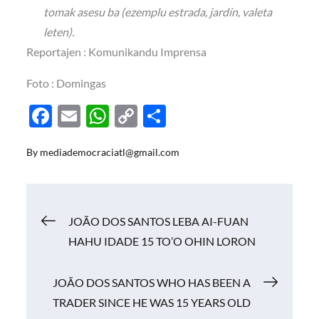
tomak asesu ba (ezemplu estrada, jardín, valeta
leten).
Reportajen : Komunikandu Imprensa
Foto : Domingas
F
E
W
C
S
ac
m
h
o
h
By
mediademocraciatl@gmail.com
e
ail
at
p
ar
b
s
y
e
o
A
Li
Navigasi
JOÃO DOS SANTOS LEBA AI-FUAN
o
p
n
HAHU IDADE 15 TO’O OHIN LORON
k
p
k
pos
JOÃO DOS SANTOS WHO HAS BEEN A
TRADER SINCE HE WAS 15 YEARS OLD