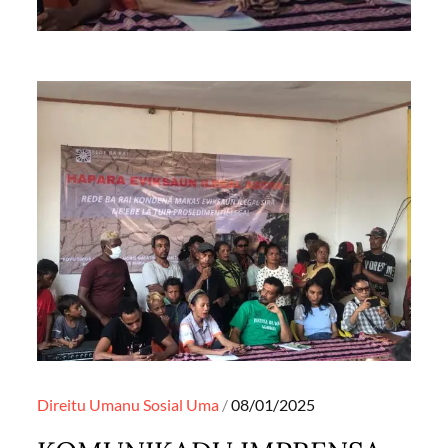
Posted
Direitu Umanu
Sosial
Uma
08/01/2025
on