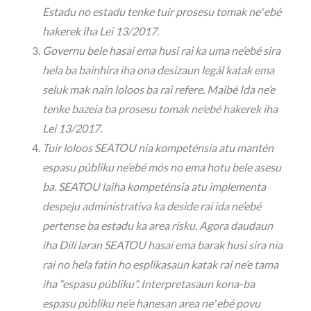
Estadu no estadu tenke tuir prosesu tomak neʼebé
hakerek iha Lei 13/2017.
Governu bele hasai ema husi rai ka uma ne’ebé sira
hela ba bainhira iha ona desizaun legál katak ema
seluk mak nain loloos ba rai refere. Maibé Ida ne’e
tenke bazeia ba prosesu tomak ne’ebé hakerek iha
Lei 13/2017.
Tuir loloos SEATOU nia kompeténsia atu mantén
espasu públiku ne’ebé mós no ema hotu bele asesu
ba. SEATOU laiha kompeténsia atu implementa
despeju administrativa ka deside rai ida ne’ebé
pertense ba estadu ka area risku. Agora daudaun
iha Dili laran SEATOU hasai ema barak husi sira nia
rai no hela fatin ho esplikasaun katak rai ne’e tama
iha “espasu públiku”. Interpretasaun kona-ba
espasu públiku ne’e hanesan area neʼebé povu