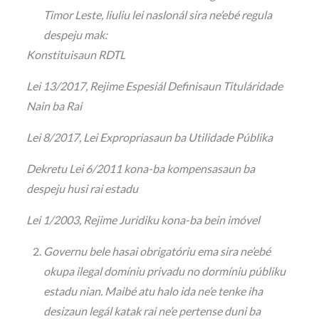
Timor Leste, liuliu lei naslonál sira ne’ebé regula
despeju mak:
Konstituisaun RDTL
Lei 13/2017, Rejime Espesiál Definisaun Tituláridade
Nain ba Rai
Lei 8/2017, Lei Expropriasaun ba Utilidade Públika
Dekretu Lei 6/2011 kona-ba kompensasaun ba
despeju husi rai estadu
Lei 1/2003, Rejime Juridiku kona-ba bein imóvel
Governu bele hasai obrigatóriu ema sira ne’ebé
okupa ilegal domíniu privadu no dormíniu públiku
estadu nian. Maibé atu halo ida ne’e tenke iha
desizaun legál katak rai ne’e pertense duni ba