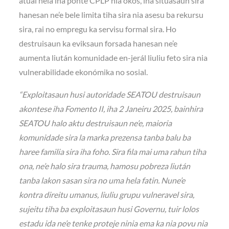
atuál hela iha ponte CPLP nia okos, iha situasaun sira
hanesan ne’e bele limita tiha sira nia asesu ba rekursu
sira, rai no empregu ka servisu formal sira. Ho
destruisaun ka eviksaun forsada hanesan ne’e
aumenta liután komunidade en-jerál liuliu feto sira nia
vulnerabilidade ekonómika no sosial.
“Exploitasaun husi autoridade SEATOU destruisaun
akontese iha Fomento II, iha 2 Janeiru 2025, bainhira
SEATOU halo aktu destruisaun ne’e, maioria
komunidade sira la marka prezensa tanba balu ba
haree familia sira iha foho. Sira fila mai uma rahun tiha
ona, ne’e halo sira trauma, hamosu pobreza liután
tanba lakon sasan sira no uma hela fatin. Nune’e
kontra direitu umanus, liuliu grupu vulneravel sira,
sujeitu tiha ba exploitasaun husi Governu, tuir lolos
estadu ida ne’e tenke proteje ninia ema ka nia povu nia