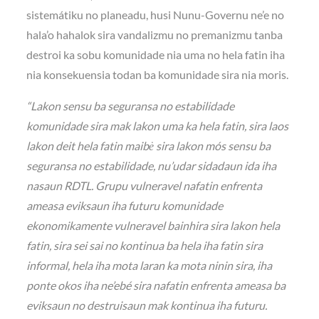
sistemátiku no planeadu, husi Nunu-Governu ne’e no
hala’o hahalok sira vandalizmu no premanizmu tanba
destroi ka sobu komunidade nia uma no hela fatin iha
nia konsekuensia todan ba komunidade sira nia moris.
“Lakon sensu ba seguransa no estabilidade
komunidade sira mak lakon uma ka hela fatin, sira laos
lakon deit hela fatin maibė sira lakon mós sensu ba
seguransa no estabilidade, nu’udar sidadaun ida iha
nasaun RDTL. Grupu vulneravel nafatin enfrenta
ameasa eviksaun iha futuru komunidade
ekonomikamente vulneravel bainhira sira lakon hela
fatin, sira sei sai no kontinua ba hela iha fatin sira
informal, hela iha mota laran ka mota ninin sira, iha
ponte okos iha ne’ebé sira nafatin enfrenta ameasa ba
eviksaun no destruisaun mak kontinua iha futuru.