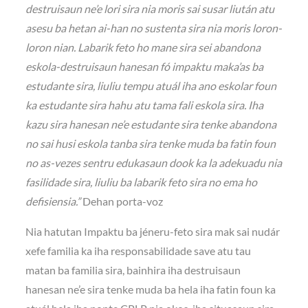
destruisaun ne’e lori sira nia moris sai susar liután atu
asesu ba hetan ai-han no sustenta sira nia moris loron-
loron nian. Labarik feto ho mane sira sei abandona
eskola-destruisaun hanesan fó impaktu maka’as ba
estudante sira, liuliu tempu atuál iha ano eskolar foun
ka estudante sira hahu atu tama fali eskola sira. Iha
kazu sira hanesan ne’e estudante sira tenke abandona
no sai husi eskola tanba sira tenke muda ba fatin foun
no as-vezes sentru edukasaun dook ka la adekuadu nia
fasilidade sira, liuliu ba labarik feto sira no ema ho
defisiensia.”
Dehan porta-voz
Nia hatutan Impaktu ba jéneru-feto sira mak sai nudár
xefe familia ka iha responsabilidade save atu tau
matan ba familia sira, bainhira iha destruisaun
hanesan ne’e sira tenke muda ba hela iha fatin foun ka