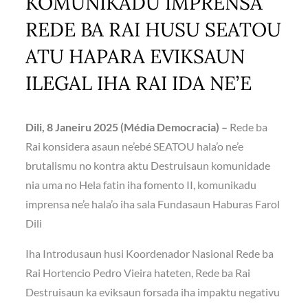
KOMUNIKADU IMPRENSA
REDE BA RAI HUSU SEATOU
ATU HAPARA EVIKSAUN
ILEGAL IHA RAI IDA NE’E
Dili, 8 Janeiru 2025 (Média Democracia) –
Rede ba
Rai konsidera asaun ne’ebé SEATOU hala’o ne’e
brutalismu no kontra aktu Destruisaun komunidade
nia uma no Hela fatin iha fomento II, komunikadu
imprensa ne’e hala’o iha sala Fundasaun Haburas Farol
Dili
Iha Introdusaun husi Koordenador Nasional Rede ba
Rai Hortencio Pedro Vieira hateten, Rede ba Rai
Destruisaun ka eviksaun forsada iha impaktu negativu