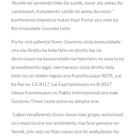
Nune’e sei aumenta risku ba saúde, susar atu asesu ba
sanitasaun, tratamentu saúde no asesu ba moos.”
konferensia Imprensa hato’o husi Porta-voz rede ba
Rai Imaculada Gouveia Leite
Porta-voz salienta Nonu-Governu viola komunidade
sira nia direitu ba hela fatin no direitu ba rai-
destruisaun ba komunidade nia hela fatin no uma la ho
prosedimentu legal, ne’e hamosu viola direitu hela
fatin no rai ne’ebé regula ona Konstituisaun RDTL, Lei
ba Rai nu 13/2017, Lei Expropriasaun nu.8/2017
inklue Konvensaun no Paktu Internasionál sira mak
Governu Timor Leste asina no adopta ona.
“Lakon rendimentu loron-loron nian grupu vulneravel
sira maioria sira nia rendimentu mai husi peneira rai-
henek, tetu lata no fa’an sasan sira ho ambulante, ho