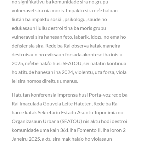
no signifikativu ba komunidade sira no grupu
vulneravel sira nia moris. Impaktu sira ne’e haluan
liután ba impaktu sosiál, psikologu, saúde no
edukasaun liuliu destroi tiha ba moris grupu
vulneravel sira hanesan feto, labarik, idozu no ema ho
defisiensia sira. Rede ba Rai observa katak maneira
destruisaun no eviksaun forsada akontese iha inisiu
2025, ne’ebé hala’o husi SEATOU, sei nafatin kontinua
ho atitude hanesan iha 2024, violentu, uza forsa, viola
lei sira nomos direitus umanus.
Hatutan konferensia Imprensa husi Porta-voz rede ba
Rai Imaculada Gouveia Leite Hateten, Rede ba Rai
haree katak Sekretáriu Estadu Asuntu Toponimia no
Organizasaun Urbana (SEATOU) nis aktu hodi destroi
komunidade uma kain 361 iha Fomento II, iha loron 2
Janeiru 2025, aktu sira mak hala’o ho violasaun