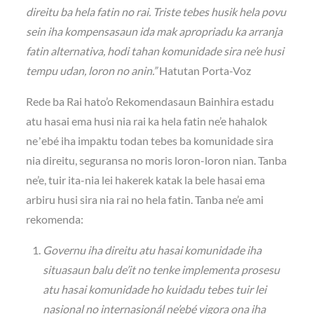
direitu ba hela fatin no rai. Triste tebes husik hela povu
sein iha kompensasaun ida mak apropriadu ka arranja
fatin alternativa, hodi tahan komunidade sira ne’e husi
tempu udan, loron no anin.”
Hatutan Porta-Voz
Rede ba Rai hato’o Rekomendasaun Bainhira estadu
atu hasai ema husi nia rai ka hela fatin ne’e hahalok
neʼebé iha impaktu todan tebes ba komunidade sira
nia direitu, seguransa no moris loron-loron nian. Tanba
ne’e, tuir ita-nia lei hakerek katak la bele hasai ema
arbiru husi sira nia rai no hela fatin. Tanba ne’e ami
rekomenda:
Governu iha direitu atu hasai komunidade iha
situasaun balu de’it no tenke implementa prosesu
atu hasai komunidade ho kuidadu tebes tuir lei
nasional no internasionál ne’ebé vigora ona iha