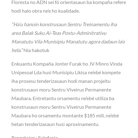
Floresta no ADN sei fó orientasaun ba kompaña refere
hodi halo obra ne’e ho kualidade.
“Ha’u hanoin konstrusaun Sentru Treinamentu iha
area Balak Suku Ai-Teas Postu-Adminitrativu
Manatutu Vila Munisipiu Manatutu agora dadaun la’o
hela.”
Nia hakotuk
Enkuantu Kompaña Jonter Furak ho JV Minro Vinda
Unipesoal Lda husi Munisipiu Likisa ne’ebé kompete
iha prosesu tenderizasaun hodi manan projeitu
konstrusaun moru Sentru Viveirus Permanente
Maubara. Entretantu orsamentu ne’ebé utiliza ba
konstrusaun moru Sentru Viveirus Permanente
Maubara ho orsamentu montante $185 mill, ne’ebé
hetan tenderizasaun husi aproxinamentu.
Reportajen : Estefania