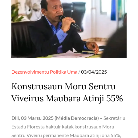
Posted
Dezenvolvimentu
Politika
Uma
03/04/2025
on
Konstrusaun Moru Sentru
Viveirus Maubara Atinji 55%
Dili, 03 Marsu 2025 (Média Democracia) –
Sekretáriu
Estadu Floresta haktuir katak konstrusaun Moru
Sentru Viveiru permanente Maubara atinji ona 55%,