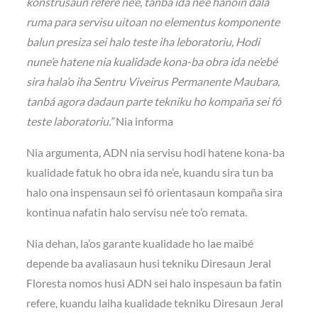
konstrusaun refere ne’e, tanbá ida ne’e hanoin dala
ruma para servisu uitoan no elementus komponente
balun presiza sei halo teste iha leboratoriu, Hodi
nune’e hatene nia kualidade kona-ba obra ida ne’ebé
sira hala’o iha Sentru Viveirus Permanente Maubara,
tanbá agora dadaun parte tekniku ho kompaña sei fó
teste laboratoriu.”
Nia informa
Nia argumenta, ADN nia servisu hodi hatene kona-ba
kualidade fatuk ho obra ida ne’e, kuandu sira tun ba
halo ona inspensaun sei fó orientasaun kompaña sira
kontinua nafatin halo servisu ne’e to’o remata.
Nia dehan, la’os garante kualidade ho lae maibé
depende ba avaliasaun husi tekniku Diresaun Jeral
Floresta nomos husi ADN sei halo inspesaun ba fatin
refere, kuandu laiha kualidade tekniku Diresaun Jeral