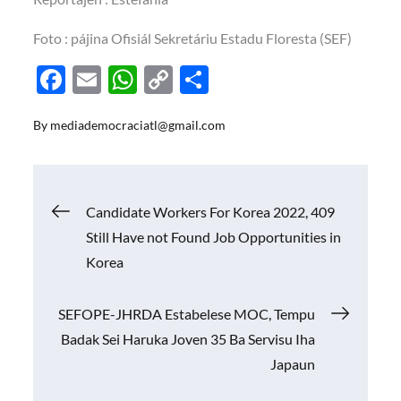
Foto : pájina Ofisiál Sekretáriu Estadu Floresta (SEF)
F
E
W
C
S
ac
m
h
o
h
By
mediademocraciatl@gmail.com
e
ail
at
p
ar
b
s
y
e
o
A
Li
Navigasi
Candidate Workers For Korea 2022, 409
o
p
n
Still Have not Found Job Opportunities in
k
p
k
pos
Korea
SEFOPE-JHRDA Estabelese MOC, Tempu
Badak Sei Haruka Joven 35 Ba Servisu Iha
Japaun