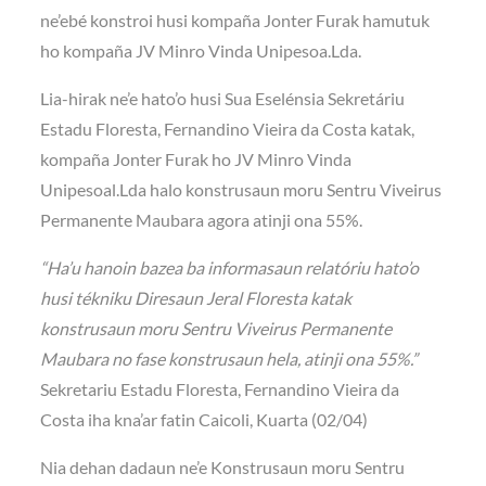
ne’ebé konstroi husi kompaña Jonter Furak hamutuk
ho kompaña JV Minro Vinda Unipesoa.Lda.
Lia-hirak ne’e hato’o husi Sua Eselénsia Sekretáriu
Estadu Floresta, Fernandino Vieira da Costa katak,
kompaña Jonter Furak ho JV Minro Vinda
Unipesoal.Lda halo konstrusaun moru Sentru Viveirus
Permanente Maubara agora atinji ona 55%.
“Ha’u hanoin bazea ba informasaun relatóriu hato’o
husi tékniku Diresaun Jeral Floresta katak
konstrusaun moru Sentru Viveirus Permanente
Maubara no fase konstrusaun hela, atinji ona 55%.”
Sekretariu Estadu Floresta, Fernandino Vieira da
Costa iha kna’ar fatin Caicoli, Kuarta (02/04)
Nia dehan dadaun ne’e Konstrusaun moru Sentru