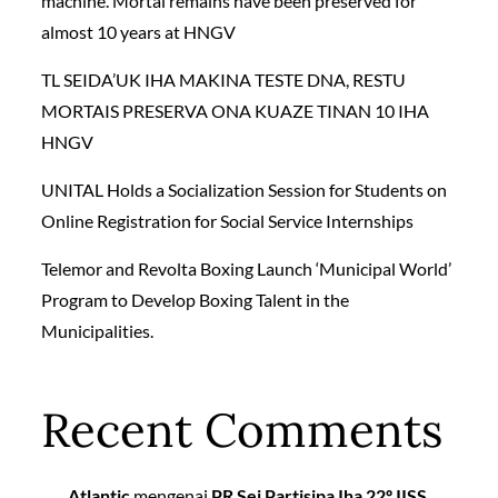
machine. Mortal remains have been preserved for
almost 10 years at HNGV
TL SEIDA’UK IHA MAKINA TESTE DNA, RESTU
MORTAIS PRESERVA ONA KUAZE TINAN 10 IHA
HNGV
UNITAL Holds a Socialization Session for Students on
Online Registration for Social Service Internships
Telemor and Revolta Boxing Launch ‘Municipal World’
Program to Develop Boxing Talent in the
Municipalities.
Recent Comments
Atlantic
mengenai
PR Sei Partisipa Iha 22º IISS