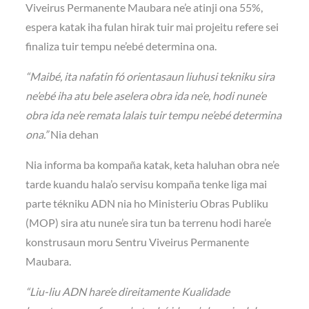
Viveirus Permanente Maubara ne’e atinji ona 55%,
espera katak iha fulan hirak tuir mai projeitu refere sei
finaliza tuir tempu ne’ebé determina ona.
“Maibé, ita nafatin fó orientasaun liuhusi tekniku sira
ne’ebé iha atu bele aselera obra ida ne’e, hodi nune’e
obra ida ne’e remata lalais tuir tempu ne’ebé determina
ona.”
Nia dehan
Nia informa ba kompaña katak, keta haluhan obra ne’e
tarde kuandu hala’o servisu kompaña tenke liga mai
parte tékniku ADN nia ho Ministeriu Obras Publiku
(MOP) sira atu nune’e sira tun ba terrenu hodi hare’e
konstrusaun moru Sentru Viveirus Permanente
Maubara.
“Liu-liu ADN hare’e direitamente Kualidade