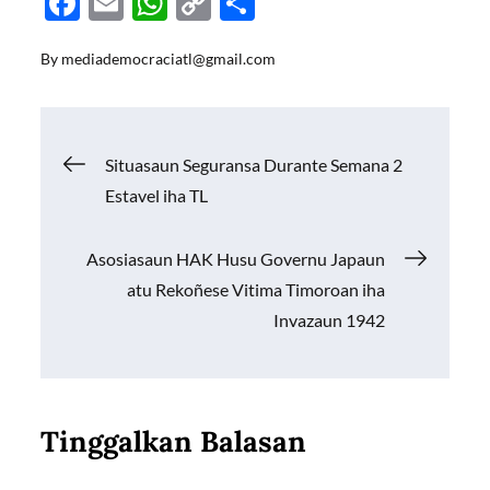
F
E
W
C
S
ac
m
h
o
h
By
mediademocraciatl@gmail.com
e
ail
at
p
ar
b
s
y
e
o
A
Li
Navigasi
Situasaun Seguransa Durante Semana 2
o
p
n
Estavel iha TL
k
p
k
pos
Asosiasaun HAK Husu Governu Japaun
atu Rekoñese Vitima Timoroan iha
Invazaun 1942
Tinggalkan Balasan