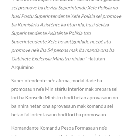
sei promove ba deviza Superintende Xefe Polísia no
husi Postu Superintendente Xefe Polísia sei promove
ba Komisáriu Asisténte ka fitun ida, husi deviza
Superintendente Asisténte Polísia to’o
Superintendente Xefe ho antiguidade ne’ebé atu
promove ne’e iha 54 pesoas mak ita manda ona ba
Gabinete Exelensia Ministru ninian.”
Hatutan
Arquimino
Superintendente ne’e afirma, modalidade ba
promosaun ne’e Ministériu Interiór mak prepara sei
lori ba Konsellu Ministru hodi hetan aprovasaun no
bainhira hetan ona aprovasaun mak komandu sei
hetan fali orientasaun hodi lori ba promosaun.
Komandante Komandu Pesoa Formasaun ne’e