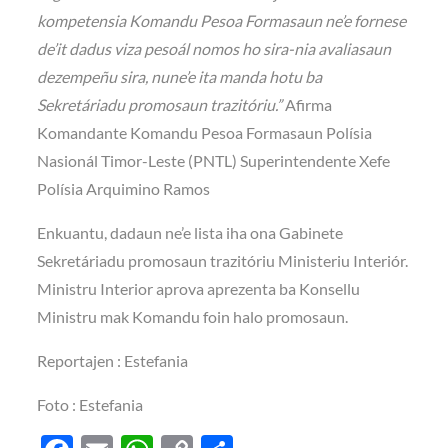
kompetensia Komandu Pesoa Formasaun ne’e fornese
de’it dadus viza pesoál nomos ho sira-nia avaliasaun
dezempeñu sira, nune’e ita manda hotu ba
Sekretáriadu promosaun trazitóriu.”
Afirma
Komandante Komandu Pesoa Formasaun Polísia
Nasionál Timor-Leste (PNTL) Superintendente Xefe
Polísia Arquimino Ramos
Enkuantu, dadaun ne’e lista iha ona Gabinete
Sekretáriadu promosaun trazitóriu Ministeriu Interiór.
Ministru Interior aprova aprezenta ba Konsellu
Ministru mak Komandu foin halo promosaun.
Reportajen : Estefania
Foto : Estefania