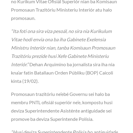
no Kurikum Vitae Ofisiál Superiór nian ba Komisaun
Promosaun Trazitóriu Ministeriu Interiór atu halo
promosaun.
“Ita foti ona sira viza pesoál, no sira nia Kurikulum
Vitae hodi envia ona ba iha Gabinete Exelensia
Ministru Interiór nian, tanba Komisaun Promosaun
Trazitóriu prezide husi Xefe Gabinete Ministeriu
Interiór.”
Dehan Arquimino ba jornalista sira iha nia
kna’ar fatin Batallaun Orden Públiku (BOP) Caicoli
kinta (19/02).
Promosaun trazitóriu ne’ebé Governu sei halo ba
membru PNTL ofisiál superiór ne’e, kompostu husi
deviza Superintendente Asisténte antiguidade sei
promove ba deviza Superintende Polísia.
“Husi deviza Superintendente Polísia ho antiguidade