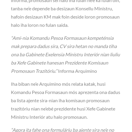
informa, promosaun sei halo iha fulan ne’e ka fulan oin,
tanba ne’e depende ba desizaun Konsellu Ministru,
hafoin desizaun KM mak foin deside loron promosaun
halo iha loron no fulan saida.
“Ami-nia Komandu Pesoa Formasaun kompeténsia
mak prepara dadus sira, CV sira hetan no manda tiha
ona ba Gabinete Exelensia Ministru Interiór nian liuliu
ba Xefe Gabinete hanesan Prezidente Komisaun
Promosaun Trazitóriu.”
Informa Arquimino
Iha biban ne’e Arquimino mós relata katak, husi
Komandu Pesoa Formasaun mós aprezenta ona dadus
ba lista ajente sira-nian iha komisaun promosaun
trazitóriu nian ne’ebé prezidente husi Xefe Gabinete
Ministru Interiór atu halo promosaun.
“Agora ita fahe ona formuláriu ba ajente sira ne’e no