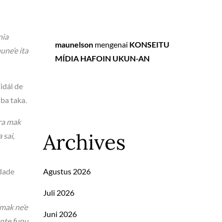
nia
maunelson
mengenai
KONSEITU
une’e ita
MÍDIA HAFOIN UKUN-AN
idál de
 ba taka.
ra mak
Archives
 sai,
idade
Agustus 2026
Juli 2026
 mak ne’e
Juni 2026
ante funu