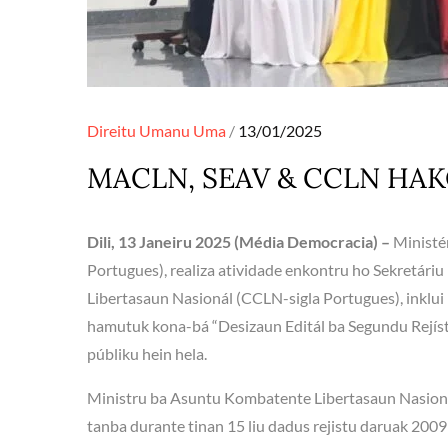
Posted
Direitu Umanu
Uma
13/01/2025
on
MACLN, SEAV & CCLN HAK
Dili, 13 Janeiru 2025 (Média Democracia) –
Ministé
Portugues), realiza atividade enkontru ho Sekretár
Libertasaun Nasionál (CCLN-sigla Portugues), inklui 
hamutuk kona-bá “Desizaun Editál ba Segundu Rejístu 
públiku hein hela.
Ministru ba Asuntu Kombatente Libertasaun Nasioná
tanba durante tinan 15 liu dadus rejistu daruak 2009