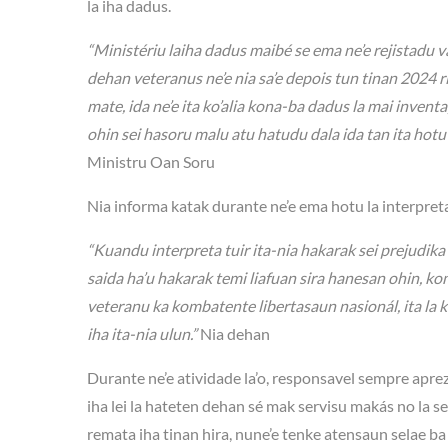
la iha dadus.
“Ministériu laiha dadus maibé se ema ne’e rejistadu v
dehan veteranus ne’e nia sa’e depois tun tinan 2024 r
mate, ida ne’e ita ko’alia kona-ba dadus la mai invent
ohin sei hasoru malu atu hatudu dala ida tan ita hotu
Ministru Oan Soru
Nia informa katak durante ne’e ema hotu la interpreta 
“Kuandu interpreta tuir ita-nia hakarak sei prejudika 
saida ha’u hakarak temi liafuan sira hanesan ohin, ko
veteranu ka kombatente libertasaun nasionál, ita la kae
iha ita-nia ulun.”
Nia dehan
Durante ne’e atividade la’o, responsavel sempre apr
iha lei la hateten dehan sé mak servisu makás no la s
remata iha tinan hira, nune’e tenke atensaun selae b