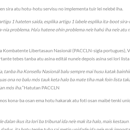
ira atu hotu-hotu servisu no implementa tuir lei ne’ebé iha.
tigu 1 hateten saida, esplika artigu 1 labele esplika ita-boot sira-
ita-nia problema. Ha’u hatene ohin problema ne’e hahú iha ne’e atu n
ba Kombatente Libertasaun Nasionál (PACCLN-sigla portugues), V
nte tebes tanba atu asina editál nune’e depois asina sei lori lista
a, tanba iha Konsellu Nasionál balu sempre mai husu katak bainhi
uas ona no balu mós tauk keta halo ba mate tiha mak foin lista taka
an mós iha.”
Hatutan PACCLN
mos kona-ba osan ema hotu hakarak atu foti osan maibé tenki un
e dalan ikus ita lori ba tribunal ida ne’e mak ita halo, mais kestaun
 dadus, ita hotu tenke tuba rai metin unidade ida ne’e mak import