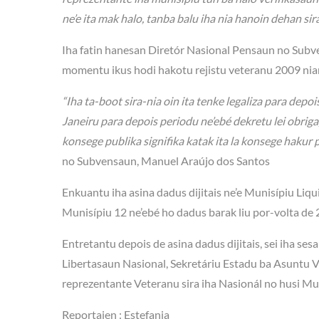
ne’e ita mak halo, tanba balu iha nia hanoin dehan sir
Iha fatin hanesan Diretór Nasional Pensaun no Subv
momentu ikus hodi hakotu rejistu veteranu 2009 nian
“Iha ta-boot sira-nia oin ita tenke legaliza para depo
Janeiru para depois periodu ne’ebé dekretu lei obriga, 
konsege publika signifika katak ita la konsege hakur pe
no Subvensaun, Manuel Araújo dos Santos
Enkuantu iha asina dadus dijitais ne’e Munisípiu Liqui
Munisípiu 12 ne’ebé ho dadus barak liu por-volta de 2
Entretantu depois de asina dadus dijitais, sei iha 
Libertasaun Nasional, Sekretáriu Estadu ba Asuntu 
reprezentante Veteranu sira iha Nasionál no husi Mu
Reportajen : Estefania