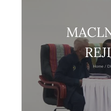
MACLN
REJ
Home
D