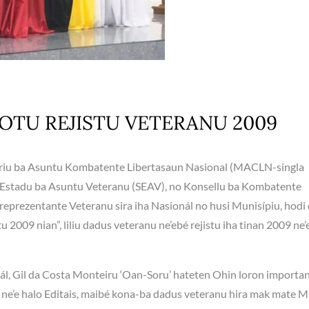
OTU REJISTU VETERANU 2009
riu ba Asuntu Kombatente Libertasaun Nasional (MACLN-singla
iu Estadu ba Asuntu Veteranu (SEAV), no Konsellu ba Kombatente
reprezentante Veteranu sira iha Nasionál no husi Munisípiu, hodi
2009 nian”, liliu dadus veteranu ne’ebé rejistu iha tinan 2009 ne’
l, Gil da Costa Monteiru ‘Oan-Soru’ hateten Ohin loron importa
 ne’e halo Editais, maibé kona-ba dadus veteranu hira mak mate M