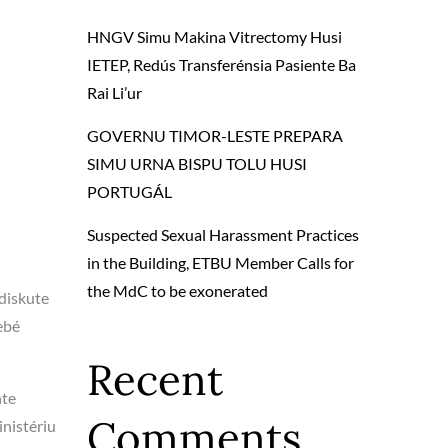
HNGV Simu Makina Vitrectomy Husi
IETEP, Redús Transferénsia Pasiente Ba
Rai Li’ur
GOVERNU TIMOR-LESTE PREPARA
SIMU URNA BISPU TOLU HUSI
PORTUGÁL
Suspected Sexual Harassment Practices
in the Building, ETBU Member Calls for
the MdC to be exonerated
 diskute
ebé
Recent
nte
Comments
inistériu