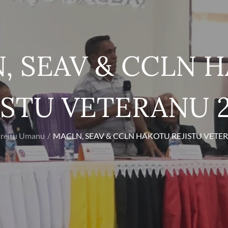
, SEAV & CCLN 
ISTU VETERANU 
ireitu Umanu
MACLN, SEAV & CCLN HAKOTU REJISTU VETE