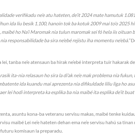
alidade verifikadu ne’e atu hateten, de’it 2024 mate hamutuk 1.081
ihun ida liu besik 1.100, hanoin tok ba kotuk 2009 mai to’o 2025 h
a, maibé ho Na’i Maromak nia tulun maromak sei fó hela iis oituan b
 nia responsabilidade ba sira ne’ebé rejistu iha momentu ne’ebá.”
D
lei, tanba ne’e atensaun ba hirak ne’ebé interpreta tuir hakarak de’
rasik ita-nia relasaun ho sira la di’ak ne’e mak problema nia fukun,
mbatente ida kuandu mai aprezenta nia difikuldade liliu liga ho as
r lei hodi interpreta ka esplika ba nia maibé ita esplika de’it buat
ezenta, asuntu kona-ba veteranu servisu makas, maibé tenke kuida
ervisu maibé Lei ne’e hateten dehan ema ne’e servisu hahú sa tinan
a futuru komisaun la preparadu.