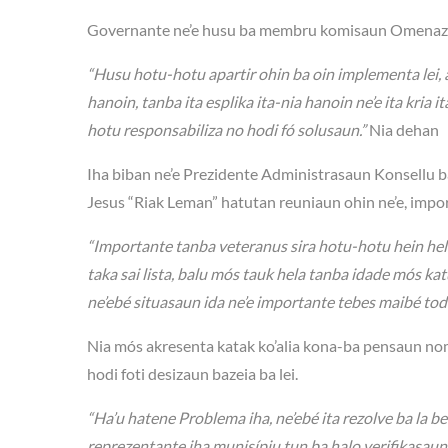
Governante ne’e husu ba membru komisaun Omenazen s
“Husu hotu-hotu apartir ohin ba oin implementa lei, ar
hanoin, tanba ita esplika ita-nia hanoin ne’e ita kria 
hotu responsabiliza no hodi fó solusaun.”
Nia dehan
Iha biban ne’e Prezidente Administrasaun Konsellu 
Jesus “Riak Leman” hatutan reuniaun ohin ne’e, importa
“Importante tanba veteranus sira hotu-hotu hein hel
taka sai lista, balu mós tauk hela tanba idade mós kat
ne’ebé situasaun ida ne’e importante tebes maibé tod
Nia mós akresenta katak ko’alia kona-ba pensaun no
hodi foti desizaun bazeia ba lei.
“Ha’u hatene Problema iha, ne’ebé ita rezolve ba la bel
reprezentante iha munisípiu tun ba halo verifikasaun