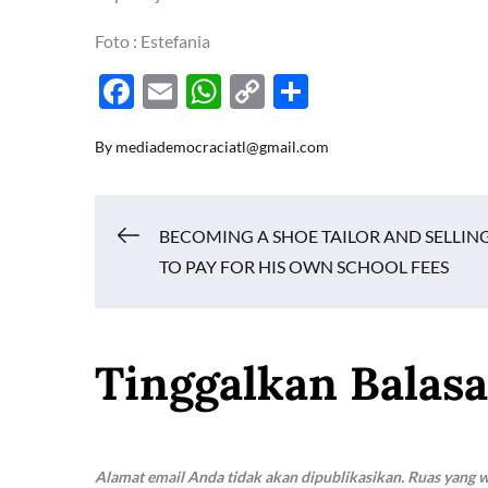
Foto : Estefania
F
E
W
C
S
ac
m
h
o
h
By
mediademocraciatl@gmail.com
e
ail
at
p
ar
b
s
y
e
o
A
Li
Navigasi
BECOMING A SHOE TAILOR AND SELLIN
o
p
n
TO PAY FOR HIS OWN SCHOOL FEES
k
p
k
pos
Tinggalkan Balas
Alamat email Anda tidak akan dipublikasikan.
Ruas yang w