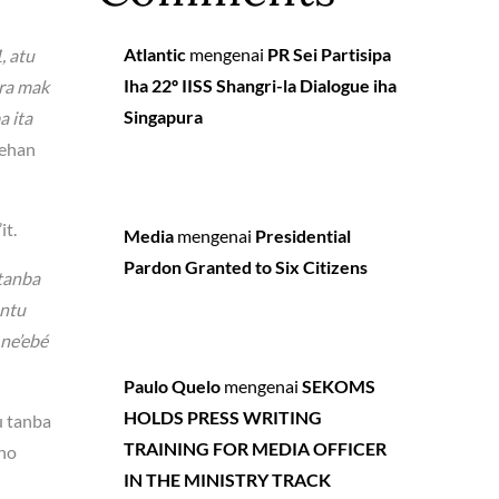
Atlantic
mengenai
PR Sei Partisipa
, atu
Iha 22º IISS Shangri-la Dialogue iha
ira mak
Singapura
a ita
ehan
it.
Media
mengenai
Presidential
Pardon Granted to Six Citizens
 tanba
untu
 ne’ebé
Paulo Quelo
mengenai
SEKOMS
HOLDS PRESS WRITING
u tanba
TRAINING FOR MEDIA OFFICER
 no
IN THE MINISTRY TRACK