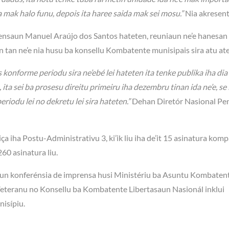
a mak halo funu, depois ita haree saida mak sei mosu.”
Nia akresen
ensaun Manuel Araújo dos Santos hateten, reuniaun ne’e hanesan
 tan ne’e nia husu ba konsellu Kombatente munisipais sira atu at
is konforme periodu sira ne’ebé lei hateten ita tenke publika iha dia
ita sei ba prosesu direitu primeiru iha dezembru tinan ida ne’e, se i
riodu lei no dekretu lei sira hateten.”
Dehan Diretór Nasional Pe
ça iha Postu-Administrativu 3, ki’ik liu iha de’it 15 asinatura kom
60 asinatura liu.
sesaun konferénsia de imprensa husi Ministériu ba Asuntu Kombaten
Veteranu no Konsellu ba Kombatente Libertasaun Nasionál inklui
nisípiu.