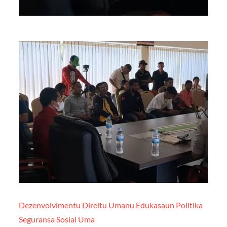
Dezenvolvimentu
Direitu Umanu
Edukasaun
Politika
Seguransa
Sosial
Uma