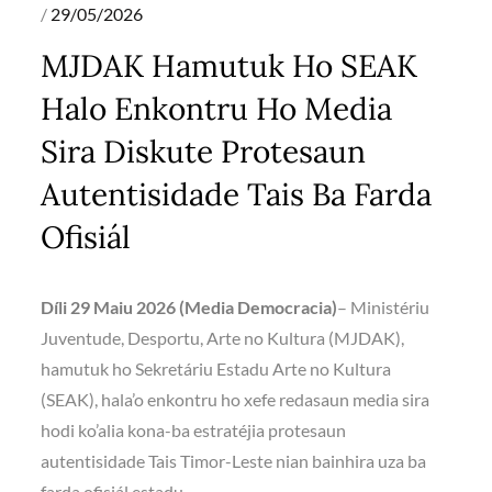
Posted
29/05/2026
on
MJDAK Hamutuk Ho SEAK
Halo Enkontru Ho Media
Sira Diskute Protesaun
Autentisidade Tais Ba Farda
Ofisiál
Díli 29 Maiu 2026 (Media Democracia)
– Ministériu
Juventude, Desportu, Arte no Kultura (MJDAK),
hamutuk ho Sekretáriu Estadu Arte no Kultura
(SEAK), hala’o enkontru ho xefe redasaun media sira
hodi ko’alia kona-ba estratéjia protesaun
autentisidade Tais Timor-Leste nian bainhira uza ba
farda ofisiál estadu.