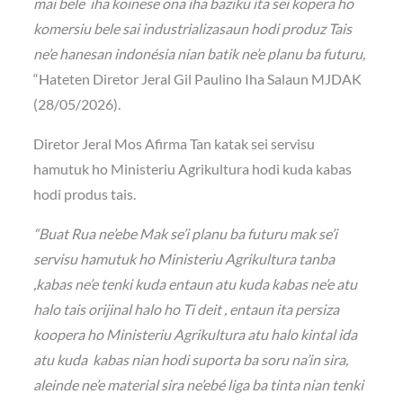
mai bele iha koinese ona iha baziku ita sei kopera ho
komersiu bele sai industrializasaun hodi produz Tais
ne’e hanesan indonésia nian batik ne’e planu ba futuru,
“Hateten Diretor Jeral Gil Paulino Iha Salaun MJDAK
(28/05/2026).
Diretor Jeral Mos Afirma Tan katak sei servisu
hamutuk ho Ministeriu Agrikultura hodi kuda kabas
hodi produs tais.
“Buat Rua ne’ebe Mak se’i planu ba futuru mak se’i
servisu hamutuk ho Ministeriu Agrikultura tanba
,kabas ne’e tenki kuda entaun atu kuda kabas ne’e atu
halo tais orijinal halo ho Ti deit , entaun ita persiza
koopera ho Ministeriu Agrikultura atu halo kintal ida
atu kuda kabas nian hodi suporta ba soru na’in sira,
aleinde ne’e material sira ne’ebé liga ba tinta nian tenki