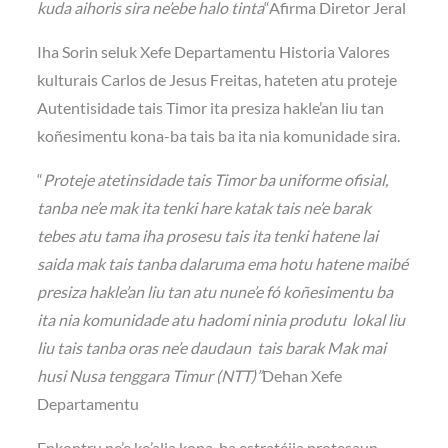
kuda aihoris sira ne’ebe halo tinta
“Afirma Diretor Jeral
Iha Sorin seluk Xefe Departamentu Historia Valores
kulturais Carlos de Jesus Freitas, hateten atu proteje
Autentisidade tais Timor ita presiza hakle’an liu tan
koñesimentu kona-ba tais ba ita nia komunidade sira.
“
Proteje atetinsidade tais Timor ba uniforme ofisial,
tanba ne’e mak ita tenki hare katak tais ne’e barak
tebes atu tama iha prosesu tais ita tenki hatene lai
saida mak tais tanba dalaruma ema hotu hatene maibé
presiza hakle’an liu tan atu nune’e fó koñesimentu ba
ita nia komunidade atu hadomi ninia produtu lokal liu
liu tais tanba oras ne’e daudaun tais barak Mak mai
husi Nusa tenggara Timur (NTT)”
Dehan Xefe
Departamentu
Enkontru ne’e ko’alia kona-ba estratéjia protesaun