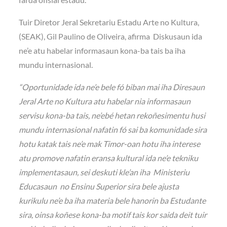
Tuir Diretor Jeral Sekretariu Estadu Arte no Kultura,
(SEAK), Gil Paulino de Oliveira, afirma Diskusaun ida
ne’e atu habelar informasaun kona-ba tais ba iha
mundu internasional.
“Oportunidade ida ne’e bele fó biban mai iha Diresaun
Jeral Arte no Kultura atu habelar nia informasaun
servisu kona-ba tais, ne’ebé hetan rekoñesimentu husi
mundu internasional nafatin fó sai ba komunidade sira
hotu katak tais ne’e mak Timor-oan hotu iha interese
atu promove nafatin eransa kultural ida ne’e tekniku
implementasaun, sei deskuti kle’an iha Ministeriu
Educasaun no Ensinu Superior sira bele ajusta
kurikulu ne’e ba iha materia bele hanorin ba Estudante
sira, oinsa koñese kona-ba motif tais kor saida deit tuir