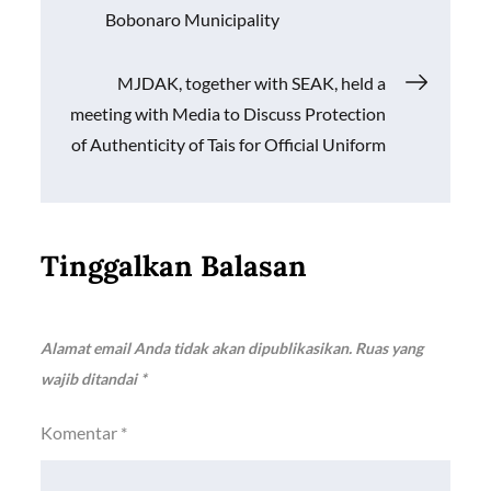
k
p
k
pos
Bobonaro Municipality
MJDAK, together with SEAK, held a
meeting with Media to Discuss Protection
of Authenticity of Tais for Official Uniform
Tinggalkan Balasan
Alamat email Anda tidak akan dipublikasikan.
Ruas yang
wajib ditandai
*
Komentar
*