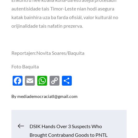
autentisidade tais Timor-Leste nian hodi asegura
katak bainhira uza ba farda ofisiál, valor kulturál no
orijinalidade tais nafatin prezerva.
Reportajen:Novita Soares/Baquita
Foto Baquita
F
E
W
C
S
ac
m
h
o
h
By
mediademocraciatl@gmail.com
e
ail
at
p
ar
b
s
y
e
o
A
Li
Navigasi
DSIK Hands Over 3 Suspects Who
o
p
n
Brought Contraband Goods to PNTL