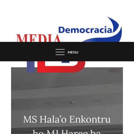
Skip
to
content
MENU
MS Hala’o Enkontru
ho MJ Haree ba