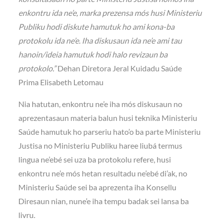
enkontru ida ne’e, marka prezensa mós husi Ministeriu
Publiku hodi diskute hamutuk ho ami kona-ba
protokolu ida ne’e. Iha diskusaun ida ne’e ami tau
hanoin/ideia hamutuk hodi halo revizaun ba
protokolo.”
Dehan Diretora Jeral Kuidadu Saúde
Prima Elisabeth Letomau
Nia hatutan, enkontru ne’e iha mós diskusaun no
aprezentasaun materia balun husi teknika Ministeriu
Saúde hamutuk ho parseriu hato’o ba parte Ministeriu
Justisa no Ministeriu Publiku haree liubá termus
lingua ne’ebé sei uza ba protokolu refere, husi
enkontru ne’e mós hetan resultadu ne’ebé di’ak, no
Ministeriu Saúde sei ba aprezenta iha Konsellu
Diresaun nian, nune’e iha tempu badak sei lansa ba
livru.