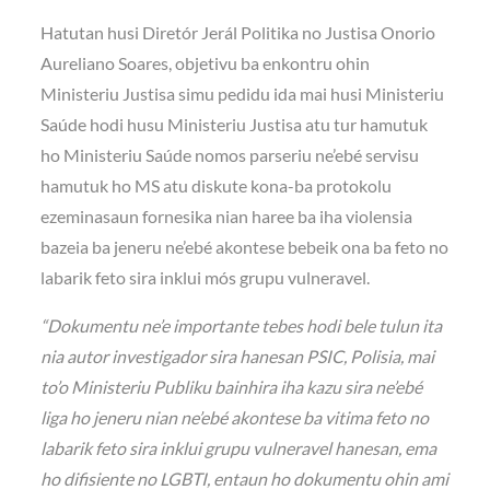
Hatutan husi Diretór Jerál Politika no Justisa Onorio
Aureliano Soares, objetivu ba enkontru ohin
Ministeriu Justisa simu pedidu ida mai husi Ministeriu
Saúde hodi husu Ministeriu Justisa atu tur hamutuk
ho Ministeriu Saúde nomos parseriu ne’ebé servisu
hamutuk ho MS atu diskute kona-ba protokolu
ezeminasaun fornesika nian haree ba iha violensia
bazeia ba jeneru ne’ebé akontese bebeik ona ba feto no
labarik feto sira inklui mós grupu vulneravel.
“Dokumentu ne’e importante tebes hodi bele tulun ita
nia autor investigador sira hanesan PSIC, Polisia, mai
to’o Ministeriu Publiku bainhira iha kazu sira ne’ebé
liga ho jeneru nian ne’ebé akontese ba vitima feto no
labarik feto sira inklui grupu vulneravel hanesan, ema
ho difisiente no LGBTI, entaun ho dokumentu ohin ami