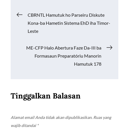
o
A
Li
Navigasi
CBRNTL Hamutuk ho Parseiru Diskute
o
p
n
Kona-ba Hametin Sistema EhD iha Timor-
k
p
k
pos
Leste
ME-CFP Halo Abertura Faze Da-III ba
Formasaun Preparatóriu Manorin
Hamutuk 178
Tinggalkan Balasan
Alamat email Anda tidak akan dipublikasikan.
Ruas yang
wajib ditandai
*