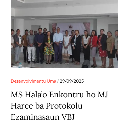
Posted
Dezenvolvimentu
Uma
29/09/2025
on
MS Hala’o Enkontru ho MJ
Haree ba Protokolu
Ezaminasaun VBJ