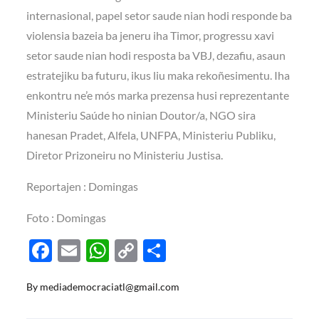
internasional, papel setor saude nian hodi responde ba
violensia bazeia ba jeneru iha Timor, progressu xavi
setor saude nian hodi resposta ba VBJ, dezafiu, asaun
estratejiku ba futuru, ikus liu maka rekoñesimentu. Iha
enkontru ne’e mós marka prezensa husi reprezentante
Ministeriu Saúde ho ninian Doutor/a, NGO sira
hanesan Pradet, Alfela, UNFPA, Ministeriu Publiku,
Diretor Prizoneiru no Ministeriu Justisa.
Reportajen : Domingas
Foto : Domingas
F
E
W
C
S
ac
m
h
o
h
By
mediademocraciatl@gmail.com
e
ail
at
p
ar
b
s
y
e