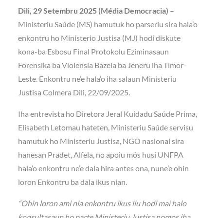
Dili, 29 Setembru 2025 (Média Democracia)
–
Ministeriu Saúde (MS) hamutuk ho parseriu sira hala’o
enkontru ho Ministerio Justisa (MJ) hodi diskute
kona-ba Esbosu Final Protokolu Eziminasaun
Forensika ba Violensia Bazeia ba Jeneru iha Timor-
Leste. Enkontru ne’e hala’o iha salaun Ministeriu
Justisa Colmera Dili, 22/09/2025.
Iha entrevista ho Diretora Jeral Kuidadu Saúde Prima,
Elisabeth Letomau hateten, Ministeriu Saúde servisu
hamutuk ho Ministeriu Justisa, NGO nasional sira
hanesan Pradet, Alfela, no apoiu mós husi UNFPA
hala’o enkontru ne’e dala hira antes ona, nune’e ohin
loron Enkontru ba dala ikus nian.
“Ohin loron ami nia enkontru ikus liu hodi mai halo
konsultasaun ho parte Ministeriu Justisa nomos iha