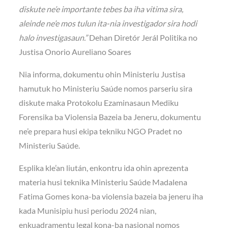
diskute ne’e importante tebes ba iha vitima sira,
aleinde ne’e mos tulun ita-nia investigador sira hodi
halo investigasaun.”
Dehan Diretór Jerál Politika no
Justisa Onorio Aureliano Soares
Nia informa, dokumentu ohin Ministeriu Justisa
hamutuk ho Ministeriu Saúde nomos parseriu sira
diskute maka Protokolu Ezaminasaun Mediku
Forensika ba Violensia Bazeia ba Jeneru, dokumentu
ne’e prepara husi ekipa tekniku NGO Pradet no
Ministeriu Saúde.
Esplika kle’an liután, enkontru ida ohin aprezenta
materia husi teknika Ministeriu Saúde Madalena
Fatima Gomes kona-ba violensia bazeia ba jeneru iha
kada Munisipiu husi periodu 2024 nian,
enkuadramentu legal kona-ba nasional nomos