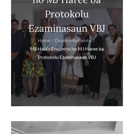
Protokolu
Ezaminasaun VBJ
Home
Dezenvolvimentu
MS Hala’o Enkontru ho MJ Haree ba
Protokolu Ezaminasaun VBJ