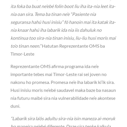
ita foka ba buat ne’ebé folin boot liu iha ita-nia leet ita-
nia oan sira. Tema ba tinan ne’e “Pasiente nia
seguransa hahú husi inísiu” fó hanoin mai ita katak ita-
nia knaar hahú iha labarik ida nia iis dahuluk no
kontinua too sira-nia tinan inísiu, liu-liu husi moris mai
to’o tinan neen.”
Hatutan Reprezentante OMS ba
Timor-Leste
Reprezentante OMS afirma programa ida ne’e
importante tebes mai Timor-Leste rai sei joven no
nakonu ho promesa. Promesa ne’e iha labarik ki’ik sira.
Husi inísiu moris ne’ebé saudavel maka baze ba nasaun
nia futuru maibé sira nia vulnerabilidade ne’e akontese
duni.
“Labarik sira la’ós adultu sira-nia isin maneza ai-moruk
ho maneira ne’ebé diferente. Doze sira tenke kalkula