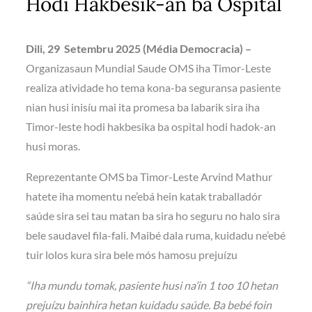
Hodi Hakbesik-an ba Ospital
Dili, 29 Setembru 2025 (Média Democracia) –
Organizasaun Mundial Saude OMS iha Timor-Leste
realiza atividade ho tema kona-ba seguransa pasiente
nian husi inisíu mai ita promesa ba labarik sira iha
Timor-leste hodi hakbesika ba ospital hodi hadok-an
husi moras.
Reprezentante OMS ba Timor-Leste Arvind Mathur
hatete iha momentu ne’ebá hein katak traballadór
saúde sira sei tau matan ba sira ho seguru no halo sira
bele saudavel fila-fali. Maibé dala ruma, kuidadu ne’ebé
tuir lolos kura sira bele mós hamosu prejuízu
“Iha mundu tomak, pasiente husi na’in 1 too 10 hetan
prejuízu bainhira hetan kuidadu saúde. Ba bebé foin