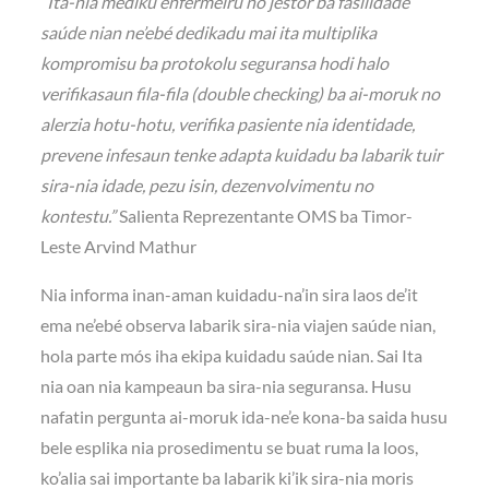
“Ita-nia médiku enfermeiru no jestór ba fasilidade
saúde nian ne’ebé dedikadu mai ita multiplika
kompromisu ba protokolu seguransa hodi halo
verifikasaun fila-fila (double checking) ba ai-moruk no
alerzia hotu-hotu, verifika pasiente nia identidade,
prevene infesaun tenke adapta kuidadu ba labarik tuir
sira-nia idade, pezu isin, dezenvolvimentu no
kontestu.”
Salienta Reprezentante OMS ba Timor-
Leste Arvind Mathur
Nia informa inan-aman kuidadu-na’in sira laos de’it
ema ne’ebé observa labarik sira-nia viajen saúde nian,
hola parte mós iha ekipa kuidadu saúde nian. Sai Ita
nia oan nia kampeaun ba sira-nia seguransa. Husu
nafatin pergunta ai-moruk ida-ne’e kona-ba saida husu
bele esplika nia prosedimentu se buat ruma la loos,
ko’alia sai importante ba labarik ki’ik sira-nia moris