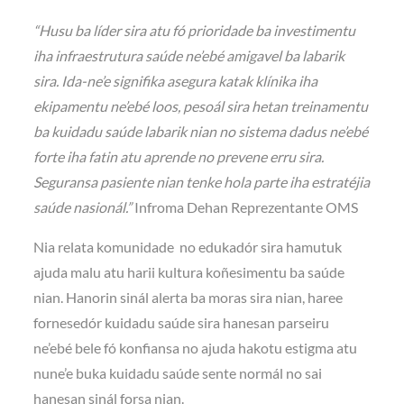
“Husu ba líder sira atu fó prioridade ba investimentu
iha infraestrutura saúde ne’ebé amigavel ba labarik
sira. Ida-ne’e signifika asegura katak klínika iha
ekipamentu ne’ebé loos, pesoál sira hetan treinamentu
ba kuidadu saúde labarik nian no sistema dadus ne’ebé
forte iha fatin atu aprende no prevene erru sira.
Seguransa pasiente nian tenke hola parte iha estratéjia
saúde nasionál.”
Infroma Dehan Reprezentante OMS
Nia relata komunidade no edukadór sira hamutuk
ajuda malu atu harii kultura koñesimentu ba saúde
nian. Hanorin sinál alerta ba moras sira nian, haree
fornesedór kuidadu saúde sira hanesan parseiru
ne’ebé bele fó konfiansa no ajuda hakotu estigma atu
nune’e buka kuidadu saúde sente normál no sai
hanesan sinál forsa nian.