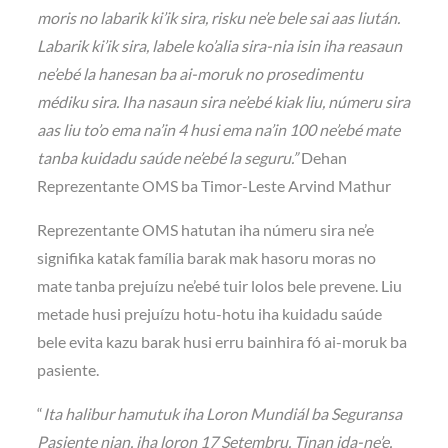
moris no labarik ki’ik sira, risku ne’e bele sai aas liután.
Labarik ki’ik sira, labele ko’alia sira-nia isin iha reasaun
ne’ebé la hanesan ba ai-moruk no prosedimentu
médiku sira. Iha nasaun sira ne’ebé kiak liu, númeru sira
aas liu to’o ema na’in 4 husi ema na’in 100 ne’ebé mate
tanba kuidadu saúde ne’ebé la seguru.”
Dehan
Reprezentante OMS ba Timor-Leste Arvind Mathur
Reprezentante OMS hatutan iha númeru sira ne’e
signifika katak família barak mak hasoru moras no
mate tanba prejuízu ne’ebé tuir lolos bele prevene. Liu
metade husi prejuízu hotu-hotu iha kuidadu saúde
bele evita kazu barak husi erru bainhira fó ai-moruk ba
pasiente.
“
Ita halibur hamutuk iha Loron Mundiál ba Seguransa
Pasiente nian, iha loron 17 Setembru. Tinan ida-ne’e,