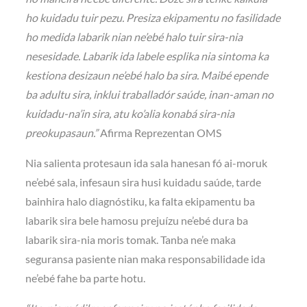
ho kuidadu tuir pezu. Presiza ekipamentu no fasilidade
ho medida labarik nian ne’ebé halo tuir sira-nia
nesesidade. Labarik ida labele esplika nia sintoma ka
kestiona desizaun ne’ebé halo ba sira. Maibé epende
ba adultu sira, inklui traballadór saúde, inan-aman no
kuidadu-na’in sira, atu ko’alia konabá sira-nia
preokupasaun.”
Afirma Reprezentan OMS
Nia salienta protesaun ida sala hanesan fó ai-moruk
ne’ebé sala, infesaun sira husi kuidadu saúde, tarde
bainhira halo diagnóstiku, ka falta ekipamentu ba
labarik sira bele hamosu prejuízu ne’ebé dura ba
labarik sira-nia moris tomak. Tanba ne’e maka
seguransa pasiente nian maka responsabilidade ida
ne’ebé fahe ba parte hotu.