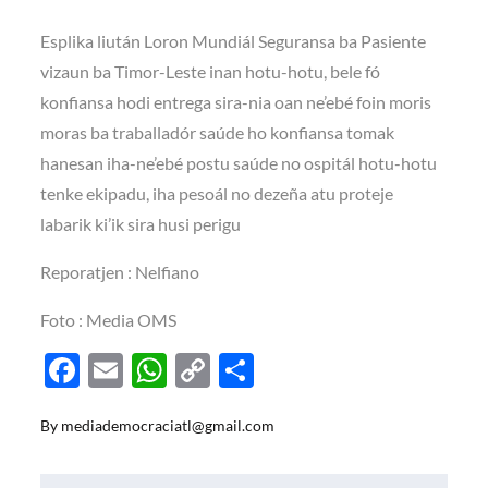
Esplika liután Loron Mundiál Seguransa ba Pasiente
vizaun ba Timor-Leste inan hotu-hotu, bele fó
konfiansa hodi entrega sira-nia oan ne’ebé foin moris
moras ba traballadór saúde ho konfiansa tomak
hanesan iha-ne’ebé postu saúde no ospitál hotu-hotu
tenke ekipadu, iha pesoál no dezeña atu proteje
labarik ki’ik sira husi perigu
Reporatjen : Nelfiano
Foto : Media OMS
F
E
W
C
S
ac
m
h
o
h
By
mediademocraciatl@gmail.com
e
ail
at
p
ar
b
s
y
e