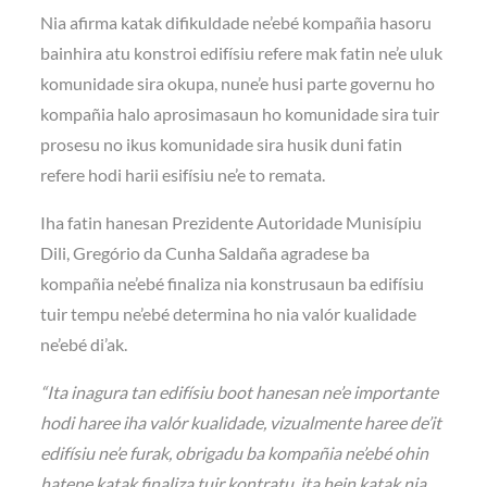
Nia afirma katak difikuldade ne’ebé kompañia hasoru
bainhira atu konstroi edifísiu refere mak fatin ne’e uluk
komunidade sira okupa, nune’e husi parte governu ho
kompañia halo aprosimasaun ho komunidade sira tuir
prosesu no ikus komunidade sira husik duni fatin
refere hodi harii esifísiu ne’e to remata.
Iha fatin hanesan Prezidente Autoridade Munisípiu
Dili, Gregório da Cunha Saldaña agradese ba
kompañia ne’ebé finaliza nia konstrusaun ba edifísiu
tuir tempu ne’ebé determina ho nia valór kualidade
ne’ebé di’ak.
“Ita inagura tan edifísiu boot hanesan ne’e importante
hodi haree iha valór kualidade, vizualmente haree de’it
edifísiu ne’e furak, obrigadu ba kompañia ne’ebé ohin
hatene katak finaliza tuir kontratu, ita hein katak nia