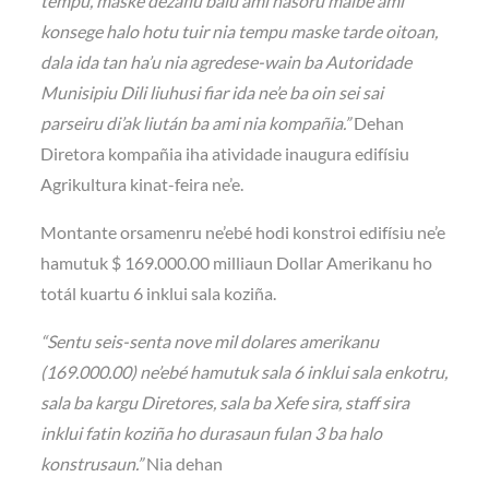
tempu, maske dezafiu balu ami hasoru maibé ami
konsege halo hotu tuir nia tempu maske tarde oitoan,
dala ida tan ha’u nia agredese-wain ba Autoridade
Munisipiu Dili liuhusi fiar ida ne’e ba oin sei sai
parseiru di’ak liután ba ami nia kompañia.”
Dehan
Diretora kompañia iha atividade inaugura edifísiu
Agrikultura kinat-feira ne’e.
Montante orsamenru ne’ebé hodi konstroi edifísiu ne’e
hamutuk $ 169.000.00 milliaun Dollar Amerikanu ho
totál kuartu 6 inklui sala koziña.
“Sentu seis-senta nove mil dolares amerikanu
(169.000.00) ne’ebé hamutuk sala 6 inklui sala enkotru,
sala ba kargu Diretores, sala ba Xefe sira, staff sira
inklui fatin koziña ho durasaun fulan 3 ba halo
konstrusaun.”
Nia dehan