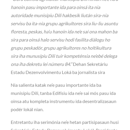
hanoin pasu importante ida para oinsá ita nia
autoridade munisípiu Dili hakbesik liután sira-nia
servisu ba ita-nia grupu agrikultores sira liu-liu asuntu
floresta, peskas, ha’u hanoin ida ne’e sai ona mahon ba
sira para oinsá halo servisu hodi fasilita diálogu ho
grupu peskadór, grupu agrikultores no holtikultura
sira iha munusípiu Dili tuir kompeténsia ne’ebé delega
ona iha dekretu lei númeru 84.”
Dehan Sekretáriu
Estadu Dezenvolvimentu Loká ba jornalista sira
Nia salienta katak ne’e pasu importante ida ba
munisípiu Dili, tanba Edifísiu ida ne’e sai mós pasu ida
oinsa atu kompleta instrumentu ida desentralizasaun
podér lokál nian.
Entretantu iha serimónia ne’e hetan partisipasaun husi