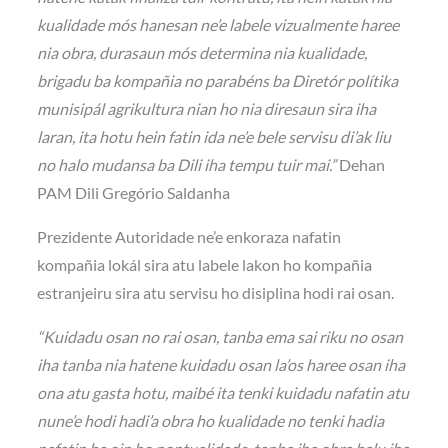
kualidade mós hanesan ne’e labele vizualmente haree
nia obra, durasaun mós determina nia kualidade,
brigadu ba kompañia no parabéns ba Diretór polítika
munisipál agrikultura nian ho nia diresaun sira iha
laran, ita hotu hein fatin ida ne’e bele servisu di’ak liu
no halo mudansa ba Dili iha tempu tuir mai.”
Dehan
PAM Dili Gregório Saldanha
Prezidente Autoridade ne’e enkoraza nafatin
kompañia lokál sira atu labele lakon ho kompañia
estranjeiru sira atu servisu ho disiplina hodi rai osan.
“Kuidadu osan no rai osan, tanba ema sai riku no osan
iha tanba nia hatene kuidadu osan la’os haree osan iha
ona atu gasta hotu, maibé ita tenki kuidadu nafatin atu
nune’e hodi hadi’a obra ho kualidade no tenki hadia