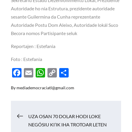
Sekretáriu Estadu Dezenvolvimentu Lokál, Prezidente
Autoridade ho nia Estrutura, prezidente autoridade
sesante Guilermina da Cunha reprezentante
Autoridade Postu Dom Aleixo, Autoridade lokál Suco
Becora nomos Partisipante seluk
Reportajen : Estefania
Foto : Estefania
F
E
W
C
S
ac
m
h
o
h
By
mediademocraciatl@gmail.com
e
ail
at
p
ar
b
s
y
e
o
A
Li
Navigasi
UZA OSAN 70 DOLAR HODI LOKE
o
p
n
NEGÓSIU KI’IK IHA TROTOAR LETEN
k
p
k