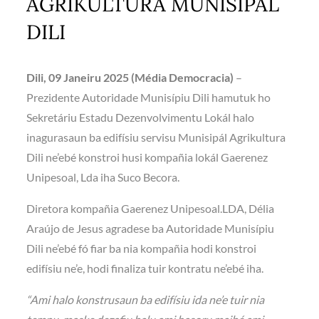
AGRIKULTURA MUNISIPÁL
DILI
Dili, 09 Janeiru 2025 (Média Democracia)
–
Prezidente Autoridade Munisípiu Dili hamutuk ho
Sekretáriu Estadu Dezenvolvimentu Lokál halo
inagurasaun ba edifísiu servisu Munisipál Agrikultura
Dili ne’ebé konstroi husi kompañia lokál Gaerenez
Unipesoal, Lda iha Suco Becora.
Diretora kompañia Gaerenez Unipesoal.LDA, Délia
Araújo de Jesus agradese ba Autoridade Munisípiu
Dili ne’ebé fó fiar ba nia kompañia hodi konstroi
edifísiu ne’e, hodi finaliza tuir kontratu ne’ebé iha.
“Ami halo konstrusaun ba edifísiu ida ne’e tuir nia