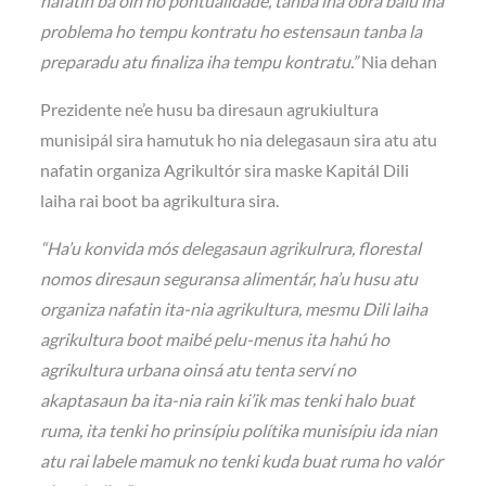
nafatin ba oin ho pontualidade, tanba iha obra balu iha
problema ho tempu kontratu ho estensaun tanba la
preparadu atu finaliza iha tempu kontratu.”
Nia dehan
Prezidente ne’e husu ba diresaun agrukiultura
munisipál sira hamutuk ho nia delegasaun sira atu atu
nafatin organiza Agrikultór sira maske Kapitál Dili
laiha rai boot ba agrikultura sira.
“Ha’u konvida mós delegasaun agrikulrura, florestal
nomos diresaun seguransa alimentár, ha’u husu atu
organiza nafatin ita-nia agrikultura, mesmu Dili laiha
agrikultura boot maibé pelu-menus ita hahú ho
agrikultura urbana oinsá atu tenta serví no
akaptasaun ba ita-nia rain ki’ik mas tenki halo buat
ruma, ita tenki ho prinsípiu polítika munisípiu ida nian
atu rai labele mamuk no tenki kuda buat ruma ho valór