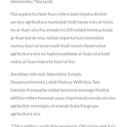
ekonómiku.”
Nia tenik
Nia espera ho fatin foun refere bele inspira diretór
servisu agrikultura munisipál hodi haree mós ai-horis
no ai-fuan sira iha areadores Dili ne’ebé komesa kuda
ai-fuan barak ona, ne’ebé importa husi indonézia
nomos husi rai laran rasik hodi nune’e dezenvolve
agrikultura sira no hadia kualidade ai-fuan sira hodi
redúz ai-fuan importa husi rai liur.
Iha biban ne’e mós Sekretáriu Estadu
Dezenvolvimentu Lokál Mateus Wilfridus Talo
hatutan Kompañia ne’ebé konstroi konsege finaliza
edifísiu refere hanesan pasu importante nune’e servisu
agrikultór munisípiu sira besik liubá iha grupu
agrikultura sira.
“Obra edifisiu agrikultór munisípiu Dili ninian ne’e ha’u