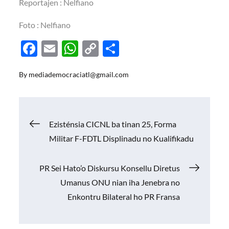
Reportajen : Nelfiano
Foto : Nelfiano
F
E
W
C
S
ac
m
h
o
h
By
mediademocraciatl@gmail.com
e
ail
at
p
ar
b
s
y
e
o
A
Li
Navigasi
Ezisténsia CICNL ba tinan 25, Forma
o
p
n
Militar F-FDTL Displinadu no Kualifikadu
k
p
k
pos
PR Sei Hato’o Diskursu Konsellu Diretus
Umanus ONU nian iha Jenebra no
Enkontru Bilateral ho PR Fransa