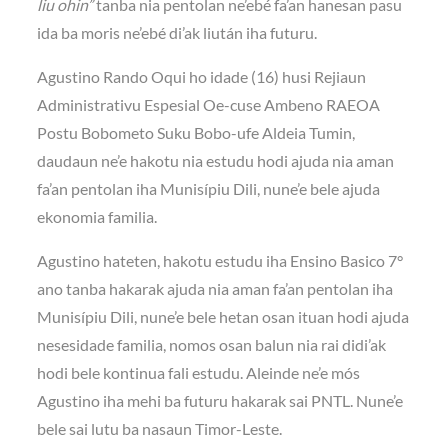
liu ohin”
tanba nia pentolan ne’ebé fa’an hanesan pasu
ida ba moris ne’ebé di’ak liután iha futuru.
Agustino Rando Oqui ho idade (16) husi Rejiaun
Administrativu Espesial Oe-cuse Ambeno RAEOA
Postu Bobometo Suku Bobo-ufe Aldeia Tumin,
daudaun ne’e hakotu nia estudu hodi ajuda nia aman
fa’an pentolan iha Munisípiu Dili, nune’e bele ajuda
ekonomia familia.
Agustino hateten, hakotu estudu iha Ensino Basico 7°
ano tanba hakarak ajuda nia aman fa’an pentolan iha
Munisípiu Dili, nune’e bele hetan osan ituan hodi ajuda
nesesidade familia, nomos osan balun nia rai didi’ak
hodi bele kontinua fali estudu. Aleinde ne’e mós
Agustino iha mehi ba futuru hakarak sai PNTL. Nune’e
bele sai lutu ba nasaun Timor-Leste.