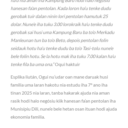
ha’u nia aman iha Kampung Baru hodi halo negosiu
hanesan fa’an pentolan. Kada loron ha’u tenke dudu
gerobak tuir dalan ninin lori pentolan hamutuk 25
dolar. Nune’e iha tuku 3.00 lorokraik ha’u tenke dudu
gerobak sai husi uma Kampung Baru ba to’o Merkadu
Manleunan tun ba to’o Beto, depois pentolan folin
seidauk hotu ha’u tenke dudu ba to’o Tasi-tolu nune’e
bele folin hotu. Se la hotu mak iha tuku 7.00 kalan ha’u
tenke fila ba uma ona.”
Oqui haktuir
Esplika liután, Ogui nu’udar oan mane daruak husi
familia uma laran hakotu nia estudu iha 7° ano iha
tinan 2025 nia laran, tanba hakarak ajuda nia aman
rasik hodi halo negósiu kiik hanesan fa’an pentolan iha
Munisípiu Dili, nune’e bele hetan osan ituan hodi ajuda
ekonomia familia.