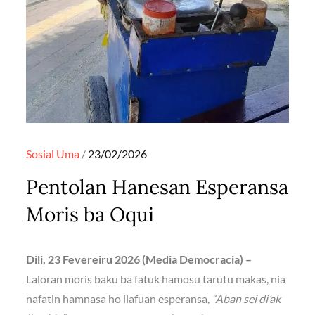
Posted
Sosial
Uma
23/02/2026
on
Pentolan Hanesan Esperansa
Moris ba Oqui
Dili, 23 Fevereiru 2026 (Media Democracia) –
Laloran moris baku ba fatuk hamosu tarutu makas, nia
nafatin hamnasa ho liafuan esperansa,
“Aban sei di’ak