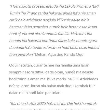
“Ha’u hakotu prosesu estudu iha Eskola Primeira (EP)
Tumin iha 7° ano tanba hakarak ajuda ha’u nia aman
rasik halo atividade negósiu ki’ik tuir dalan ninia
hanesan fa’an pentolan, nune’e bele hetan osan ituan
hodi ajuda ami nia ekonomia familia. Ha’u mós iha
hanoin ida hakarak kontinua fali eskola, nune’e agora
daudauk ha’u tenke esforsu-an hodi buka osan liuhusi
fa’an pentolan.”
Dehan Agustino Rando Oqui
Oqui hatutan, durante ne’e iha familia uma laran
sempre hasoru difikuldade oioin, nune’e nia deside
hodi tuir nia aman mai buka moris iha Dili. Atividades
ne’ebé loron-loron nia hala’o mak dudu kerobak tuir
dalan ninin hodi fa’an pentolan.
“Iha tinan kotuk 2025 ha’u mai iha Dili hela hamutuk