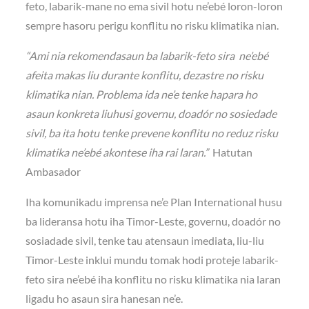
feto, labarik-mane no ema sivil hotu ne’ebé loron-loron
sempre hasoru perigu konflitu no risku klimatika nian.
“Ami nia rekomendasaun ba labarik-feto sira ne’ebé
afeita makas liu durante konflitu, dezastre no risku
klimatika nian. Problema ida ne’e tenke hapara ho
asaun konkreta liuhusi governu, doadór no sosiedade
sivil, ba ita hotu tenke prevene konflitu no reduz risku
klimatika ne’ebé akontese iha rai laran.”
Hatutan
Ambasador
Iha komunikadu imprensa ne’e Plan International husu
ba lideransa hotu iha Timor-Leste, governu, doadór no
sosiadade sivil, tenke tau atensaun imediata, liu-liu
Timor-Leste inklui mundu tomak hodi proteje labarik-
feto sira ne’ebé iha konflitu no risku klimatika nia laran
ligadu ho asaun sira hanesan ne’e.