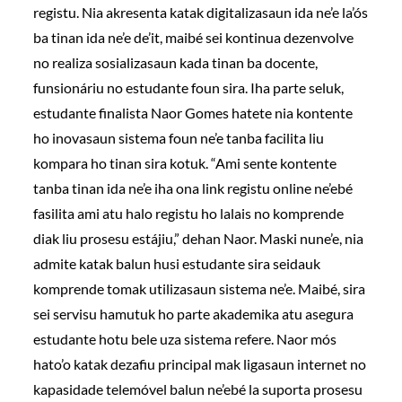
registu. Nia akresenta katak digitalizasaun ida ne’e la’ós
ba tinan ida ne’e de’it, maibé sei kontinua dezenvolve
no realiza sosializasaun kada tinan ba docente,
funsionáriu no estudante foun sira. Iha parte seluk,
estudante finalista Naor Gomes hatete nia kontente
ho inovasaun sistema foun ne’e tanba facilita liu
kompara ho tinan sira kotuk. “Ami sente kontente
tanba tinan ida ne’e iha ona link registu online ne’ebé
fasilita ami atu halo registu ho lalais no komprende
diak liu prosesu estájiu,” dehan Naor. Maski nune’e, nia
admite katak balun husi estudante sira seidauk
komprende tomak utilizasaun sistema ne’e. Maibé, sira
sei servisu hamutuk ho parte akademika atu asegura
estudante hotu bele uza sistema refere. Naor mós
hato’o katak dezafiu principal mak ligasaun internet no
kapasidade telemóvel balun ne’ebé la suporta prosesu