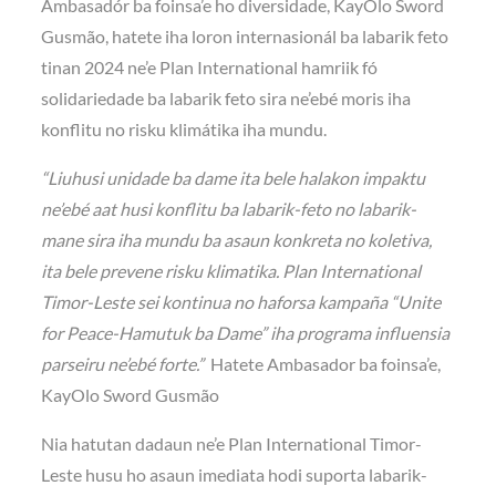
Ambasadór ba foinsa’e ho diversidade, KayOlo Sword
Gusmão, hatete iha loron internasionál ba labarik feto
tinan 2024 ne’e Plan International hamriik fó
solidariedade ba labarik feto sira ne’ebé moris iha
konflitu no risku klimátika iha mundu.
“Liuhusi unidade ba dame ita bele halakon impaktu
ne’ebé aat husi konflitu ba labarik-feto no labarik-
mane sira iha mundu ba asaun konkreta no koletiva,
ita bele prevene risku klimatika. Plan International
Timor-Leste sei kontinua no haforsa kampaña “Unite
for Peace-Hamutuk ba Dame” iha programa influensia
parseiru ne’ebé forte.”
Hatete Ambasador ba foinsa’e,
KayOlo Sword Gusmão
Nia hatutan dadaun ne’e Plan International Timor-
Leste husu ho asaun imediata hodi suporta labarik-