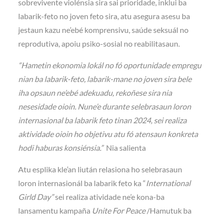
sobrevivente violénsia sira sai prioridade, inklui ba
labarik-feto no joven feto sira, atu asegura asesu ba
jestaun kazu ne’ebé komprensivu, saúde seksuál no
reprodutiva, apoiu psiko-sosial no reabilitasaun.
“Hametin ekonomia lokál no fó oportunidade empregu
nian ba labarik-feto, labarik-mane no joven sira bele
iha opsaun ne’ebé adekuadu, rekoñese sira nia
nesesidade oioin. Nune’e durante selebrasaun loron
internasional ba labarik feto tinan 2024, sei realiza
aktividade oioin ho objetivu atu fó atensaun konkreta
hodi haburas konsiénsia.”
Nia salienta
Atu esplika kle’an liután relasiona ho selebrasaun
loron internasionál ba labarik feto ka “
International
Girld Day”
sei realiza atividade ne’e kona-ba
lansamentu kampaña
Unite For Peace
/Hamutuk ba