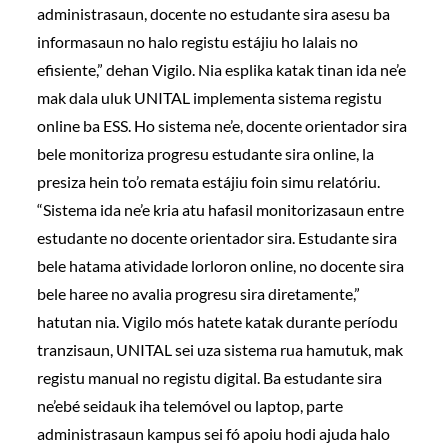
administrasaun, docente no estudante sira asesu ba
informasaun no halo registu estájiu ho lalais no
efisiente,” dehan Vigilo. Nia esplika katak tinan ida ne’e
mak dala uluk UNITAL implementa sistema registu
online ba ESS. Ho sistema ne’e, docente orientador sira
bele monitoriza progresu estudante sira online, la
presiza hein to’o remata estájiu foin simu relatóriu.
“Sistema ida ne’e kria atu hafasil monitorizasaun entre
estudante no docente orientador sira. Estudante sira
bele hatama atividade lorloron online, no docente sira
bele haree no avalia progresu sira diretamente,”
hatutan nia. Vigilo mós hatete katak durante períodu
tranzisaun, UNITAL sei uza sistema rua hamutuk, mak
registu manual no registu digital. Ba estudante sira
ne’ebé seidauk iha telemóvel ou laptop, parte
administrasaun kampus sei fó apoiu hodi ajuda halo