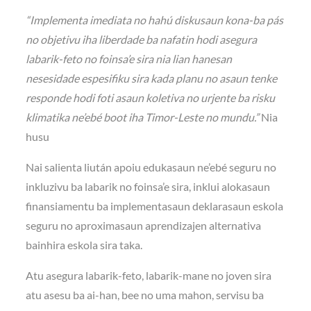
“Implementa imediata no hahú diskusaun kona-ba pás
no objetivu iha liberdade ba nafatin hodi asegura
labarik-feto no foinsa’e sira nia lian hanesan
nesesidade espesifiku sira kada planu no asaun tenke
responde hodi foti asaun koletiva no urjente ba risku
klimatika ne’ebé boot iha Timor-Leste no mundu.”
Nia
husu
Nai salienta liután apoiu edukasaun ne’ebé seguru no
inkluzivu ba labarik no foinsa’e sira, inklui alokasaun
finansiamentu ba implementasaun deklarasaun eskola
seguru no aproximasaun aprendizajen alternativa
bainhira eskola sira taka.
Atu asegura labarik-feto, labarik-mane no joven sira
atu asesu ba ai-han, bee no uma mahon, servisu ba