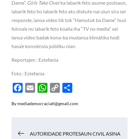
Dame”,
Girls Take Over
ka labarik feto asume pozisaun,
labarik feto ho labarik feto atu diskute nai ulun sira sei
responde, lansa video tik tok “Hamutuk ba Dame” husi
foinsa’e no labarik feto koalia iha “TV no media” sei
lansa video badak kona-ba mudansa klimátika hodi
hasa’e konsiénsia públiku nian.
Reportajen : Estefania
Foto : Estefania
F
E
W
C
S
ac
m
h
o
h
By
mediademocraciatl@gmail.com
e
ail
at
p
ar
b
s
y
e
o
A
Li
Navigasi
AUTORIDADE PROTESAUN CIVIL ASINA
o
p
n