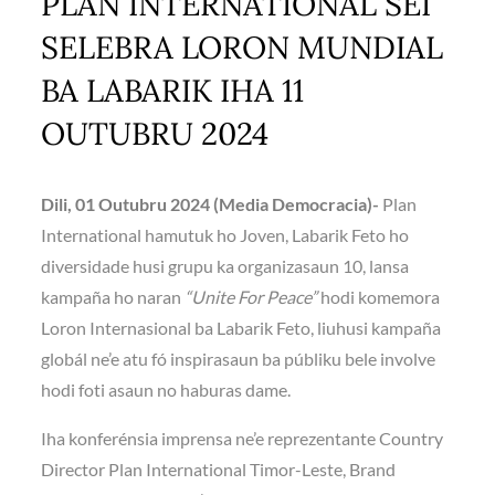
PLAN INTERNATIONAL SEI
SELEBRA LORON MUNDIAL
BA LABARIK IHA 11
OUTUBRU 2024
Dili, 01 Outubru 2024 (Media Democracia)-
Plan
International hamutuk ho Joven, Labarik Feto ho
diversidade husi grupu ka organizasaun 10, lansa
kampaña ho naran
“Unite For Peace”
hodi komemora
Loron Internasional ba Labarik Feto, liuhusi kampaña
globál ne’e atu fó inspirasaun ba públiku bele involve
hodi foti asaun no haburas dame.
Iha konferénsia imprensa ne’e reprezentante Country
Director Plan International Timor-Leste, Brand