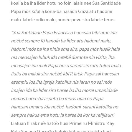
koalia ba iha lider hotu no foin lalais ne’e Sua Santidade
Papa mós ko’alia kona-ba nasaun Gaza atu hadomi
malu labele odio malu, nune’e povu sira labele terus.
“Sua Santidade Papa Francisco hanesan bibi atan ida
ne’ebé sempre fó hanoin ba lider atu hadomi malu,
hadomi mós ba iha ninia ema sira, papa mós husik hela
nia mensajen lubuk ida ne’ebé durante nia vizita, iha
mensajen ida mak Papa husu sarani sira atu tulun malu
liuliu ba maluk sira ne’ebé kbi’it la’ek. Papa sai hanesan
ezemplu ida iha igreja katolika nia laran no sai mós
imajen ida ba lider sira haree ba iha moral umanidade
nomos haree ba aspetu ba moris nian no Papa
hanesan umanu ida ne’ebé hadomi sarani katolika no
sempre hakua ema hotu la haree ba kor ka relijiaun.”
Liafuan hirak ne’e hato’o husi Primeiru Ministru Kay
Rala Xanana Gusmão hafoin hetan entervista husi