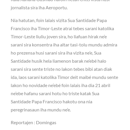
jornalista sira iha Aeroportu.
Nia hatutan, foin lalais vizita Sua Santidade Papa
Francisco iha Timor-Leste atrai tebes sarani katolika
Timor-Leste liuliu joven sira, ho liafuan hirak ne’e
sarani sira konsentra iha altar tasi-tolu mundu admira
ho prezensa husi sarani sira iha vizita ne’e, Sua
Santidade husik hela liamenon barak ne’ebé halo
sarani sira sente triste no lakon tebes bibi atan diak
ida, laos sarani katolika Timor deit maibé mundu sente
lakon ho novidade ne’ebé foin lalais iha dia 21 abril
ne’ebe hafanu sarani hotu ho triste katak Sua
Santidade Papa Francisco hakotu ona nia
peregrinasaun iha mundu ne’e.
Reportajen : Domingas