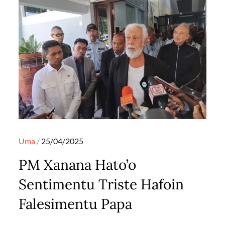
Posted
Uma
25/04/2025
on
PM Xanana Hato’o
Sentimentu Triste Hafoin
Falesimentu Papa