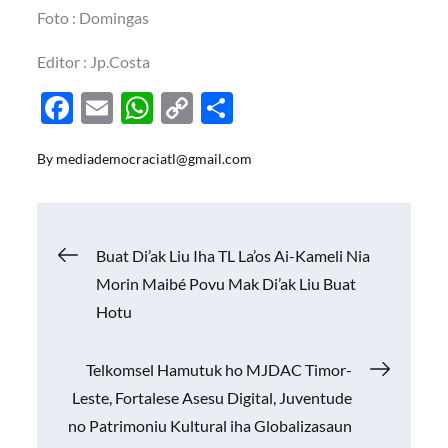
Foto : Domingas
Editor : Jp.Costa
F
E
W
C
S
ac
m
h
o
h
By
mediademocraciatl@gmail.com
e
ail
at
p
ar
b
s
y
e
o
A
Li
Navigasi
Buat Di’ak Liu Iha TL La’os Ai-Kameli Nia
o
p
n
Morin Maibé Povu Mak Di’ak Liu Buat
k
p
k
pos
Hotu
Telkomsel Hamutuk ho MJDAC Timor-
Leste, Fortalese Asesu Digital, Juventude
no Patrimoniu Kultural iha Globalizasaun