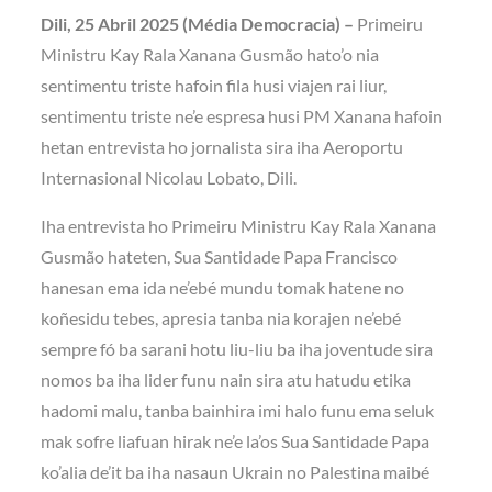
Dili, 25 Abril 2025 (Média Democracia) –
Primeiru
Ministru Kay Rala Xanana Gusmão hato’o nia
sentimentu triste hafoin fila husi viajen rai liur,
sentimentu triste ne’e espresa husi PM Xanana hafoin
hetan entrevista ho jornalista sira iha Aeroportu
Internasional Nicolau Lobato, Dili.
Iha entrevista ho Primeiru Ministru Kay Rala Xanana
Gusmão hateten, Sua Santidade Papa Francisco
hanesan ema ida ne’ebé mundu tomak hatene no
koñesidu tebes, apresia tanba nia korajen ne’ebé
sempre fó ba sarani hotu liu-liu ba iha joventude sira
nomos ba iha lider funu nain sira atu hatudu etika
hadomi malu, tanba bainhira imi halo funu ema seluk
mak sofre liafuan hirak ne’e la’os Sua Santidade Papa
ko’alia de’it ba iha nasaun Ukrain no Palestina maibé