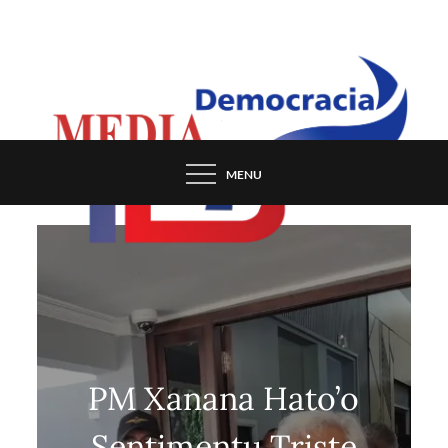
Skip
to
content
MENU
PM Xanana Hato’o
Sentimentu Triste