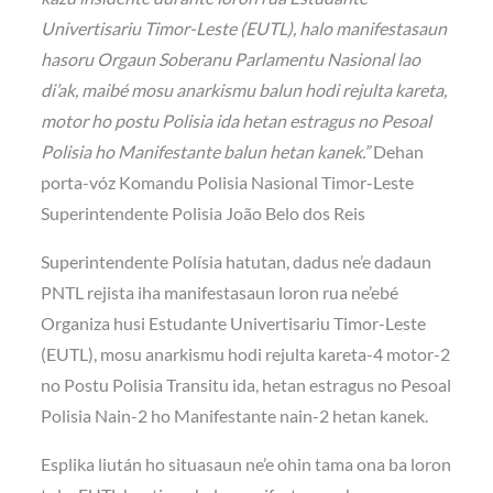
Univertisariu Timor-Leste (EUTL), halo manifestasaun
hasoru Orgaun Soberanu Parlamentu Nasional lao
di’ak, maibé mosu anarkismu balun hodi rejulta kareta,
motor ho postu Polisia ida hetan estragus no Pesoal
Polisia ho Manifestante balun hetan kanek.”
Dehan
porta-vóz Komandu Polisia Nasional Timor-Leste
Superintendente Polisia João Belo dos Reis
Superintendente Polísia hatutan, dadus ne’e dadaun
PNTL rejista iha manifestasaun loron rua ne’ebé
Organiza husi Estudante Univertisariu Timor-Leste
(EUTL), mosu anarkismu hodi rejulta kareta-4 motor-2
no Postu Polisia Transitu ida, hetan estragus no Pesoal
Polisia Nain-2 ho Manifestante nain-2 hetan kanek.
Esplika liután ho situasaun ne’e ohin tama ona ba loron