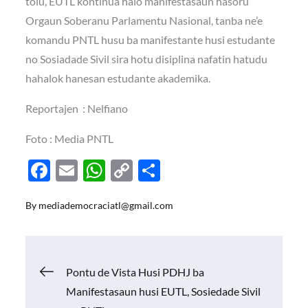
tolu, EUTL kontinua halo manifestasaun hasoru
Orgaun Soberanu Parlamentu Nasional, tanba ne’e
komandu PNTL husu ba manifestante husi estudante
no Sosiadade Sivil sira hotu disiplina nafatin hatudu
hahalok hanesan estudante akademika.
Reportajen : Nelfiano
Foto : Media PNTL
F
E
W
C
S
ac
m
h
o
h
By
mediademocraciatl@gmail.com
e
ail
at
p
ar
b
s
y
e
o
A
Li
Navigasi
Pontu de Vista Husi PDHJ ba
o
p
n
Manifestasaun husi EUTL, Sosiedade Sivil
k
p
k