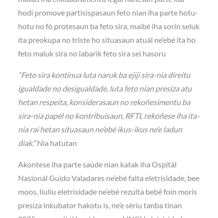
hodi promove partisispasaun feto nian iha parte hotu-
hotu no fó protesaun ba feto sira, maibé iha sorin seluk
ita preokupa no triste ho situasaun atuál ne’ebé ita ho
feto maluk sira no labarik feto sira sei hasoru
“Feto sira kontinua luta naruk ba ejiji sira-nia direitu
igualdade no desigualdade, luta feto nian presiza atu
hetan respeita, konsiderasaun no rekoñesimentu ba
sira-nia papél no kontribuisaun, RFTL rekoñese iha ita-
nia rai hetan situasaun ne’ebé ikus-ikus ne’e ladun
diak.”
Nia hatutan
Akontese iha parte saúde nian katak iha Ospitál
Nasionál Guido Valadares ne’ebé falta eletrisidade, bee
moos, liuliu eletrisidade ne’ebé rezulta bebé foin moris
presiza inkubator hakotu is, ne’e sériu tanba tinan