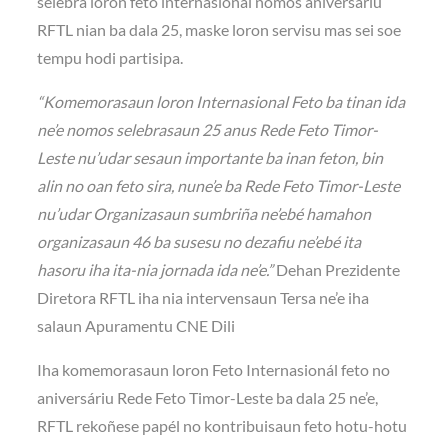
selebra loron feto internasionál nomos aniversáriu
RFTL nian ba dala 25, maske loron servisu mas sei soe
tempu hodi partisipa.
“Komemorasaun loron Internasional Feto ba tinan ida
ne’e nomos selebrasaun 25 anus Rede Feto Timor-
Leste nu’udar sesaun importante ba inan feton, bin
alin no oan feto sira, nune’e ba Rede Feto Timor-Leste
nu’udar Organizasaun sumbriña ne’ebé hamahon
organizasaun 46 ba susesu no dezafiu ne’ebé ita
hasoru iha ita-nia jornada ida ne’e.”
Dehan Prezidente
Diretora RFTL iha nia intervensaun Tersa ne’e iha
salaun Apuramentu CNE Dili
Iha komemorasaun loron Feto Internasionál feto no
aniversáriu Rede Feto Timor-Leste ba dala 25 ne’e,
RFTL rekoñese papél no kontribuisaun feto hotu-hotu