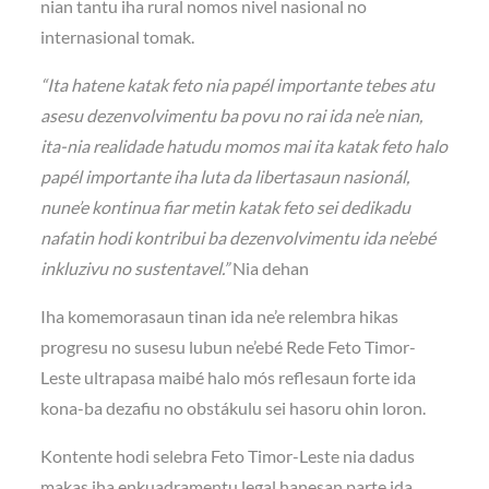
nian tantu iha rural nomos nivel nasional no
internasional tomak.
“Ita hatene katak feto nia papél importante tebes atu
asesu dezenvolvimentu ba povu no rai ida ne’e nian,
ita-nia realidade hatudu momos mai ita katak feto halo
papél importante iha luta da libertasaun nasionál,
nune’e kontinua fiar metin katak feto sei dedikadu
nafatin hodi kontribui ba dezenvolvimentu ida ne’ebé
inkluzivu no sustentavel.”
Nia dehan
Iha komemorasaun tinan ida ne’e relembra hikas
progresu no susesu lubun ne’ebé Rede Feto Timor-
Leste ultrapasa maibé halo mós reflesaun forte ida
kona-ba dezafiu no obstákulu sei hasoru ohin loron.
Kontente hodi selebra Feto Timor-Leste nia dadus
makas iha enkuadramentu legal hanesan parte ida