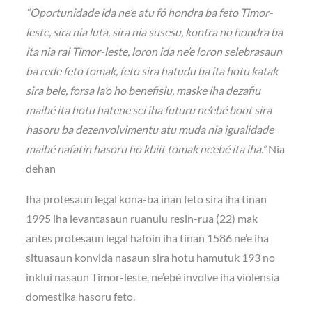
“Oportunidade ida ne’e atu fó hondra ba feto Timor-
leste, sira nia luta, sira nia susesu, kontra no hondra ba
ita nia rai Timor-leste, loron ida ne’e loron selebrasaun
ba rede feto tomak, feto sira hatudu ba ita hotu katak
sira bele, forsa la’o ho benefisiu, maske iha dezafiu
maibé ita hotu hatene sei iha futuru ne’ebé boot sira
hasoru ba dezenvolvimentu atu muda nia igualidade
maibé nafatin hasoru ho kbiit tomak ne’ebé ita iha.”
Nia
dehan
Iha protesaun legal kona-ba inan feto sira iha tinan
1995 iha levantasaun ruanulu resin-rua (22) mak
antes protesaun legal hafoin iha tinan 1586 ne’e iha
situasaun konvida nasaun sira hotu hamutuk 193 no
inklui nasaun Timor-leste, ne’ebé involve iha violensia
domestika hasoru feto.