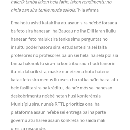
halerik tanba lakon hela fatin, lakon rendimentu no
ninia oan sira tenke muda eskola.”
Nia afirma
Ema hotu asisti katak iha atuasaun sira ne’ebé forsada
ba feto sira hanesan iha Baucau no iha Dili laran liuliu
hanesan feto maluk sira tenke simu perguntas no
insultu podér hasoru sira, estudante sira sei falta
profesores no profesores balun sei hela iha sela polísia
tanba hakarak fó sira-nia kontribuisaun hodi hanorin
ita-nia labarik sira, maske nune’e ema hotu hatene
katak feto sira menus liu asesu ba rai ka na’in ba rai atu
bele fasilita sira ba kréditu, ida ne’e mós sai hanesan
deskobrimentu ne’ebé hetan husi konferénsia
Munisípiu sira, nune’e RFTL prioritiza ona iha
plataforma asaun ne’ebé sei entrega ba iha parte
governu atu haree asaun konkreta no saida mak
presiza responde.