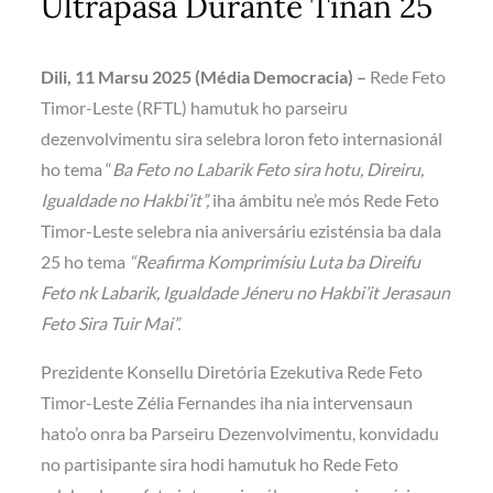
Ultrapasa Durante Tinan 25
Dili, 11 Marsu 2025 (Média Democracia) –
Rede Feto
Timor-Leste (RFTL) hamutuk ho parseiru
dezenvolvimentu sira selebra loron feto internasionál
ho tema “
Ba Feto no Labarik Feto sira hotu, Direiru,
Igualdade no Hakbi’it”,
iha ámbitu ne’e mós Rede Feto
Timor-Leste selebra nia aniversáriu ezisténsia ba dala
25 ho tema
“Reafirma Komprimísiu Luta ba Direifu
Feto nk Labarik, Igualdade Jéneru no Hakbi’it Jerasaun
Feto Sira Tuir Mai”.
Prezidente Konsellu Diretória Ezekutiva Rede Feto
Timor-Leste Zélia Fernandes iha nia intervensaun
hato’o onra ba Parseiru Dezenvolvimentu, konvidadu
no partisipante sira hodi hamutuk ho Rede Feto