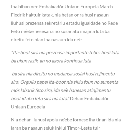
Iha biban ne’e Embaixadór Uniaun Europeia March
Fiedrik haktuir katak, nia hetan onra husi nasaun
liuhusi prezensa sekretáriu estadu igualdade no Rede
Feto ne’ebé nesesária no susar atu imajina luta ba
direitu feto nian iha nasaun ida ne’e.
“Ita-boot sira nia prezensa importante tebes hodi luta
ba ukun rasik-an no agora kontinua luta
ba sira nia direitu no mudansa sosial husi rejimentu
sira, Orguliu papel ita-boot nia siklu foun no aumenta
mós labarik feto sira, ida ne’e hanesan atinjimentu
boot id aba feto sira nia luta.”
Dehan Embaixadór
Uniaun Europeia
Nia dehan liuhusi apoiu ne’ebe fornese iha tinan ida nia
laran ba nasaun seluk inklui Timor-Leste tuir