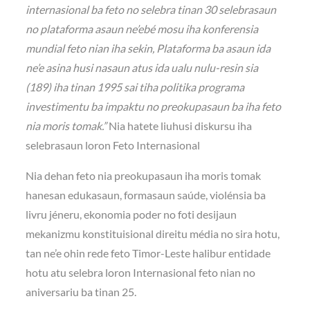
internasional ba feto no selebra tinan 30 selebrasaun
no plataforma asaun ne’ebé mosu iha konferensia
mundial feto nian iha sekin, Plataforma ba asaun ida
ne’e asina husi nasaun atus ida ualu nulu-resin sia
(189) iha tinan 1995 sai tiha politika programa
investimentu ba impaktu no preokupasaun ba iha feto
nia moris tomak.”
Nia hatete liuhusi diskursu iha
selebrasaun loron Feto Internasional
Nia dehan feto nia preokupasaun iha moris tomak
hanesan edukasaun, formasaun saúde, violénsia ba
livru jéneru, ekonomia poder no foti desijaun
mekanizmu konstituisional direitu média no sira hotu,
tan ne’e ohin rede feto Timor-Leste halibur entidade
hotu atu selebra loron Internasional feto nian no
aniversariu ba tinan 25.