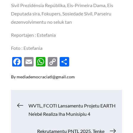
Sivíl Prezidénsia Repúblika, Eis-Primeira Dama, Eis
Deputada sira, Fokupers, Sosiedade Sivíl, Parseiru
dezenvolvimentu no seluk tan
Reportajen : Estefania
Foto : Estefania
F
E
W
C
S
ac
m
h
o
h
By
mediademocraciatl@gmail.com
e
ail
at
p
ar
b
s
y
e
o
A
Li
Navigasi
WVTL, FCOTI Lansamentu Projetu EARTH
o
p
n
Ne’ebé Realiza Iha Munisípiu 4
k
p
k
pos
Rekrutamentu PNTL 2025, Tenke