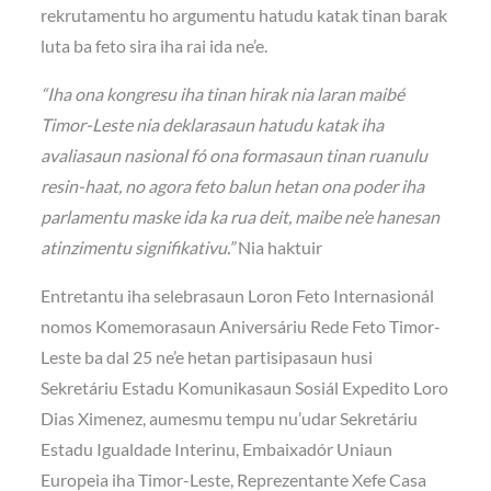
rekrutamentu ho argumentu hatudu katak tinan barak
luta ba feto sira iha rai ida ne’e.
“Iha ona kongresu iha tinan hirak nia laran maibé
Timor-Leste nia deklarasaun hatudu katak iha
avaliasaun nasional fó ona formasaun tinan ruanulu
resin-haat, no agora feto balun hetan ona poder iha
parlamentu maske ida ka rua deit, maibe ne’e hanesan
atinzimentu signifikativu.”
Nia haktuir
Entretantu iha selebrasaun Loron Feto Internasionál
nomos Komemorasaun Aniversáriu Rede Feto Timor-
Leste ba dal 25 ne’e hetan partisipasaun husi
Sekretáriu Estadu Komunikasaun Sosiál Expedito Loro
Dias Ximenez, aumesmu tempu nu’udar Sekretáriu
Estadu Igualdade Interinu, Embaixadór Uniaun
Europeia iha Timor-Leste, Reprezentante Xefe Casa