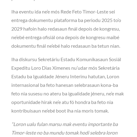
Iha eventu ida ne’e mós Rede Feto Timor-Leste sei
entrega dokumentu plataforma ba periodu 2025 to’o
2029 hafoin halo redasaun finál depois de kongresu,
ne’ebé entrega ofisiál ona depois de kongresu maibé
dokumentu finál ne’ebé halo redasaun ba tetun nian.
Iha diskursu Sekretáriu Estadu Komunikasaun Sosiál
Expeditu Loro Dias Ximenes nu’udar mós Sekretária
Estadu ba Igualdade Jéneru Interinu hatutan, Loron
internasional ba feto hanesan selebrasaun kona-ba
feto nia susesu no ateru ba igualidade jéneru, ne’e mak
oportunidade hirak ne’e atu fó hondra ba feto nia
kontribuisaun ne’ebé boot iha nia moris tomak.
“Loron ualu fulan marsu mak eventu importante ba
Timor-leste no ba mundu tomak hodi selebra loron