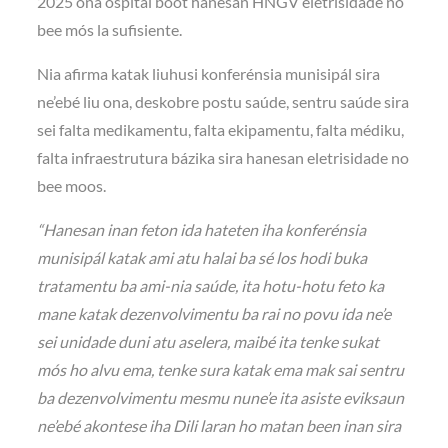
2025 ona ospitál boot hanesan HNGV eletrisidade no
bee mós la sufisiente.
Nia afirma katak liuhusi konferénsia munisipál sira
ne’ebé liu ona, deskobre postu saúde, sentru saúde sira
sei falta medikamentu, falta ekipamentu, falta médiku,
falta infraestrutura bázika sira hanesan eletrisidade no
bee moos.
“Hanesan inan feton ida hateten iha konferénsia
munisipál katak ami atu halai ba sé los hodi buka
tratamentu ba ami-nia saúde, ita hotu-hotu feto ka
mane katak dezenvolvimentu ba rai no povu ida ne’e
sei unidade duni atu aselera, maibé ita tenke sukat
mós ho alvu ema, tenke sura katak ema mak sai sentru
ba dezenvolvimentu mesmu nune’e ita asiste eviksaun
ne’ebé akontese iha Dili laran ho matan been inan sira