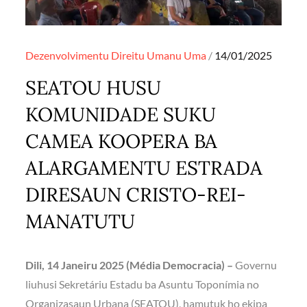
Posted
Dezenvolvimentu
Direitu Umanu
Uma
14/01/2025
on
SEATOU HUSU
KOMUNIDADE SUKU
CAMEA KOOPERA BA
ALARGAMENTU ESTRADA
DIRESAUN CRISTO-REI-
MANATUTU
Dili, 14 Janeiru 2025 (Média Democracia) –
Governu
liuhusi Sekretáriu Estadu ba Asuntu Toponímia no
Organizasaun Urbana (SEATOU), hamutuk ho ekipa