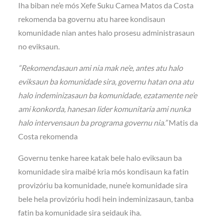
Iha biban ne’e mós Xefe Suku Camea Matos da Costa
rekomenda ba governu atu haree kondisaun
komunidade nian antes halo prosesu administrasaun
no eviksaun.
“Rekomendasaun ami nia mak ne’e, antes atu halo
eviksaun ba komunidade sira, governu hatan ona atu
halo indeminizasaun ba komunidade, ezatamente ne’e
ami konkorda, hanesan lider komunitaria ami nunka
halo intervensaun ba programa governu nia.”
Matis da
Costa rekomenda
Governu tenke haree katak bele halo eviksaun ba
komunidade sira maibé kria mós kondisaun ka fatin
provizóriu ba komunidade, nune’e komunidade sira
bele hela provizóriu hodi hein indeminizasaun, tanba
fatin ba komunidade sira seidauk iha.