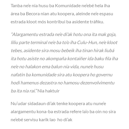
Tanba ne’e nia husu ba Komunidade ne’ebé hela iha
área ba Becora nian atu koopera, aleinde ne’e espasu
estrada kloot mós kontribui ba asidente tráfiku.
“Alargamentu estrada ne’e di’ak hotu ona ita mak goja,
liliu parte terminal ne’e ba to’o iha Culu-Hun, ne’e kloot
tebes, asidente sira mosu bebeik iha tinan hirak liubá
ita hotu asiste no akompaña kontaiñer ida baku fila iha
ne’e no halakon ema balun nia vida, nune’e husu
nafatin ba komunidade sira atu koopera ho governu
hodi hamenus dezastra no hamosu dezenvolvimentu
ba ita nia rai.”
Nia haktuir
Nu’udar sidadaun di’ak tenke koopera atu nune’e
alargamentu kona-ba estrada refere la’o ba oin no sira
ne’ebé servisu karik lao ho di’ak