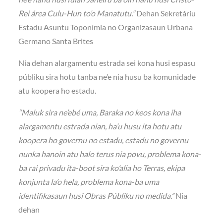
Rei área Culu-Hun to’o Manatutu.”
Dehan Sekretáriu
Estadu Asuntu Toponímia no Organizasaun Urbana
Germano Santa Brites
Nia dehan alargamentu estrada sei kona husi espasu
públiku sira hotu tanba ne’e nia husu ba komunidade
atu koopera ho estadu.
“Maluk sira ne’ebé uma, Baraka no keos kona iha
alargamentu estrada nian, ha’u husu ita hotu atu
koopera ho governu no estadu, estadu no governu
nunka hanoin atu halo terus nia povu, problema kona-
ba rai privadu ita-boot sira ko’alia ho Terras, ekipa
konjunta la’o hela, problema kona-ba uma
identifikasaun husi Obras Públiku no medida.”
Nia
dehan