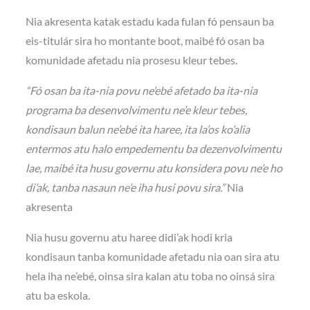
Nia akresenta katak estadu kada fulan fó pensaun ba
eis-titulár sira ho montante boot, maibé fó osan ba
komunidade afetadu nia prosesu kleur tebes.
“Fó osan ba ita-nia povu ne’ebé afetado ba ita-nia
programa ba desenvolvimentu ne’e kleur tebes,
kondisaun balun ne’ebé ita haree, ita la’os ko’alia
entermos atu halo empedementu ba dezenvolvimentu
lae, maibé ita husu governu atu konsidera povu ne’e ho
di’ak, tanba nasaun ne’e iha husi povu sira.”
Nia
akresenta
Nia husu governu atu haree didi’ak hodi kria
kondisaun tanba komunidade afetadu nia oan sira atu
hela iha ne’ebé, oinsa sira kalan atu toba no oinsá sira
atu ba eskola.