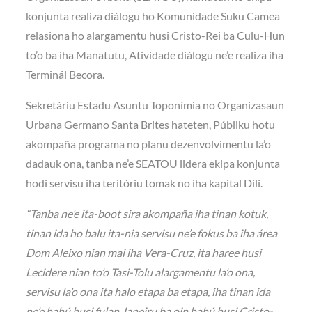
konjunta realiza diálogu ho Komunidade Suku Camea
relasiona ho alargamentu husi Cristo-Rei ba Culu-Hun
to’o ba iha Manatutu, Atividade diálogu ne’e realiza iha
Terminál Becora.
Sekretáriu Estadu Asuntu Toponímia no Organizasaun
Urbana Germano Santa Brites hateten, Públiku hotu
akompaña programa no planu dezenvolvimentu la’o
dadauk ona, tanba ne’e SEATOU lidera ekipa konjunta
hodi servisu iha teritóriu tomak no iha kapital Dili.
“Tanba ne’e ita-boot sira akompaña iha tinan kotuk,
tinan ida ho balu ita-nia servisu ne’e fokus ba iha área
Dom Aleixo nian mai iha Vera-Cruz, ita haree husi
Lecidere nian to’o Tasi-Tolu alargamentu la’o ona,
servisu la’o ona ita halo etapa ba etapa, iha tinan ida
ne’e hahú husi fulan Janeiru ba oin hahú husi Cristo-