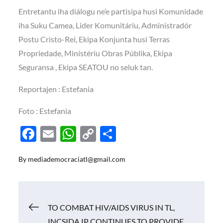
Entretantu iha diálogu ne’e partisipa husi Komunidade
iha Suku Camea, Lider Komunitáriu, Administradór
Postu Cristo-Rei, Ekipa Konjunta husi Terras
Propriedade, Ministériu Obras Públika, Ekipa
Seguransa , Ekipa SEATOU no seluk tan.
Reportajen : Estefania
Foto : Estefania
F
E
W
C
S
ac
m
h
o
h
By
mediademocraciatl@gmail.com
e
ail
at
p
ar
b
s
y
e
o
A
Li
Navigasi
TO COMBAT HIV/AIDS VIRUS IN TL,
o
p
n
INCSIDA.IP CONTINUES TO PROVIDE