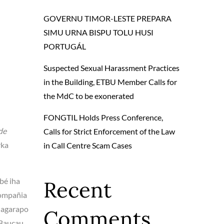
GOVERNU TIMOR-LESTE PREPARA
SIMU URNA BISPU TOLU HUSI
PORTUGÁL
Suspected Sexual Harassment Practices
in the Building, ETBU Member Calls for
the MdC to be exonerated
FONGTIL Holds Press Conference,
de
Calls for Strict Enforcement of the Law
rka
in Call Centre Scam Cases
bé iha
Recent
kompañia
Magarapo
Comments
Baucau,