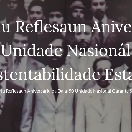
u Reflesaun Anive
 Unidade Nasionál
stentabilidade Est
iu Reflesaun Aniversáriu ba Dala-50 Unidade Nasionál Garante S