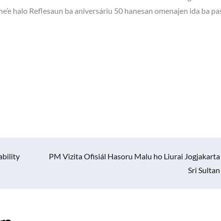
 ne’e halo Reflesaun ba aniversáriu 50 hanesan omenajen ida ba p
bility
PM Vizita Ofisiál Hasoru Malu ho Liurai Jogjakarta
Sri Sultan