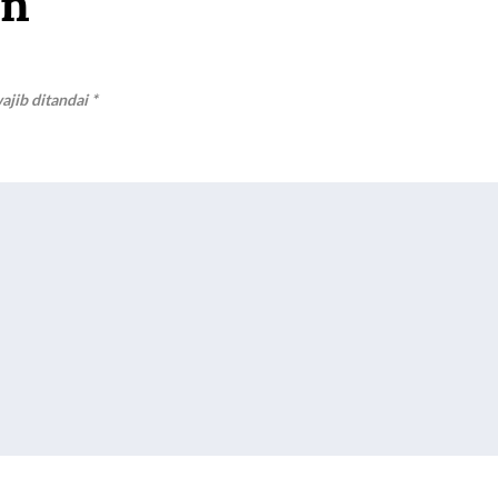
an
ajib ditandai
*