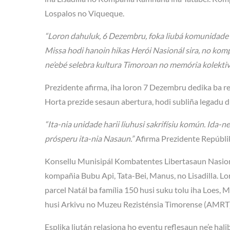
Lospalos no Viqueque.
“Loron dahuluk, 6 Dezembru, foka liubá komunidade 
Missa hodi hanoin hikas Herói Nasionál sira, no komp
ne’ebé selebra kultura Timoroan no memória kolektiv
Prezidente afirma, iha loron 7 Dezembru dedika ba r
Horta prezide sesaun abertura, hodi subliña legadu d
“Ita-nia unidade harii liuhusi sakrifísiu komún. Ida-
prósperu ita-nia Nasaun.”
Afirma Prezidente Repúbli
Konsellu Munisipál Kombatentes Libertasaun Nasio
kompañia Bubu Api, Tata-Bei, Manus, no Lisadilla. Lo
parcel Natál ba família 150 husi suku tolu iha Loes, M
husi Arkivu no Muzeu Rezisténsia Timorense (AMRT)
Esplika liután relasiona ho eventu reflesaun ne’e hal