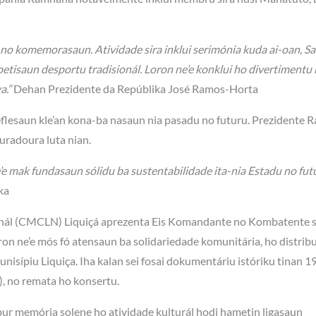
no komemorasaun. Atividade sira inklui serimónia kuda ai-oan, S
etisaun desportu tradisionál. Loron ne’e konklui ho divertimentu
a.”
Dehan Prezidente da Repúblika José Ramos-Horta
eflesaun kle’an kona-ba nasaun nia pasadu no futuru. Prezidente 
uradoura luta nian.
ne’e mak fundasaun sólidu ba sustentabilidade ita-nia Estadu no fut
ka
nál (CMCLN) Liquiçá aprezenta Eis Komandante no Kombatente si
ron ne’e mós fó atensaun ba solidariedade komunitária, ho distrib
unisípiu Liquiça. Iha kalan sei fosai dokumentáriu istóriku tinan 1
, no remata ho konsertu.
ibur memória solene ho atividade kulturál hodi hametin ligasaun