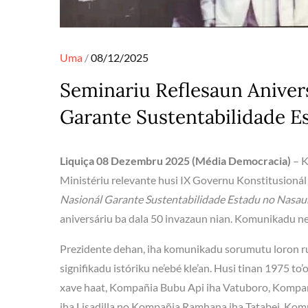
Posted
Uma
08/12/2025
on
Seminariu Reflesaun Aniver
Garante Sustentabilidade E
Liquiça 08 Dezembru 2025 (Média Democracia)
– K
Ministériu relevante husi IX Governu Konstitusionál 
Nasionál Garante Sustentabilidade Estadu no Nasaun
aniversáriu ba dala 50 invazaun nian. Komunikadu n
Prezidente dehan, iha komunikadu sorumutu loron rua 
signifikadu istóriku ne’ebé kle’an. Husi tinan 1975 t
xave haat, Kompañia Bubu Api iha Vatuboro, Kompa
iha Lisadilla no Kompañia Ramhana iha Tatabei. Ko