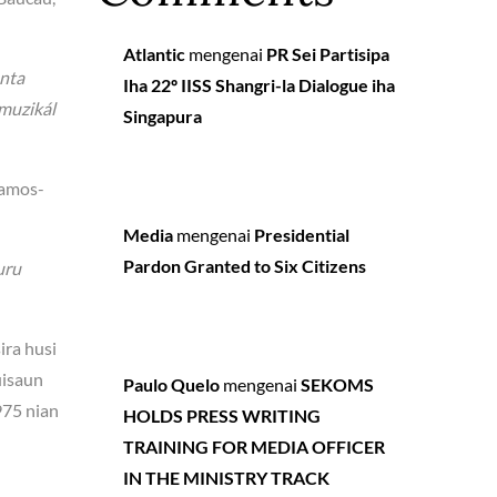
Atlantic
mengenai
PR Sei Partisipa
anta
Iha 22º IISS Shangri-la Dialogue iha
 muzikál
Singapura
Ramos-
Media
mengenai
Presidential
Pardon Granted to Six Citizens
uru
ra husi
uisaun
Paulo Quelo
mengenai
SEKOMS
975 nian
HOLDS PRESS WRITING
TRAINING FOR MEDIA OFFICER
IN THE MINISTRY TRACK