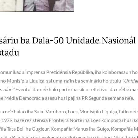
sáriu ba Dala-50 Unidade Nasionál
stadu
omunikadu Imprensa Prezidénsia Repúblika, iha kolaborasaun ho
no Munisípiu Liquiça, sai uma-na’in ba semináriu ho títulu
“Unida
 nian.”
Eventu ida-ne’e halo parte iha siklu refletivu ida ne’ebé ma
e’e Média Democracia asesu husi pajina PR Segunda semana ne’e.
ne’e hala’o iha Suku Vatuboro, Loes, Munisípiu Liquiça, fatin ne’e
o’o 1979, baze rezisténsia Fronteira Norte iha Loes kompostu husi 
ñia Tata Bei iha Gugleur, Kompañia Manus iha Guiço, Kompañia 
mpañia Ramhana notavelmente inklui membru sira husi Manatuto, 