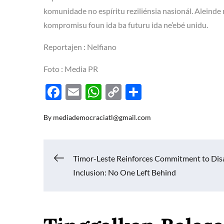
komunidade no espíritu reziliénsia nasionál. Aleinde
kompromisu foun ida ba futuru ida ne’ebé unidu.
Reportajen : Nelfiano
Foto : Media PR
F
E
W
C
S
ac
m
h
o
h
By
mediademocraciatl@gmail.com
e
ail
at
p
ar
b
s
y
e
o
A
Li
Navigasi
Timor-Leste Reinforces Commitment to Disa
o
p
n
Inclusion: No One Left Behind
k
p
k
pos