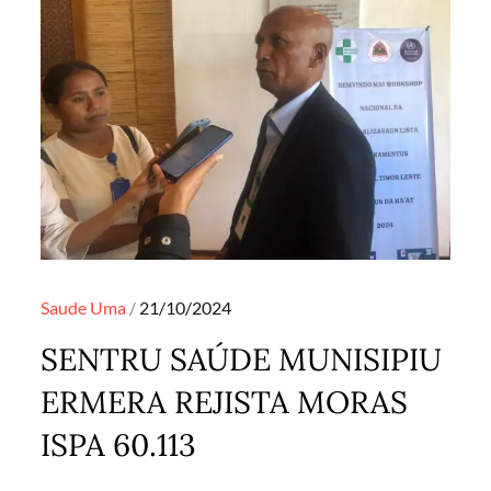
Posted
Saude
Uma
21/10/2024
on
SENTRU SAÚDE MUNISIPIU
ERMERA REJISTA MORAS
ISPA 60.113