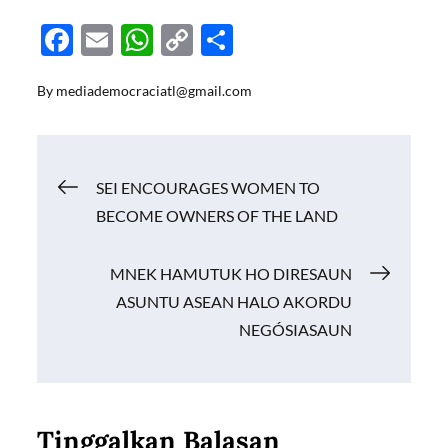
F
E
W
C
S
ac
m
h
o
h
By
mediademocraciatl@gmail.com
e
ail
at
p
ar
b
s
y
e
o
A
Li
Navigasi
SEI ENCOURAGES WOMEN TO
o
p
n
BECOME OWNERS OF THE LAND
k
p
k
pos
MNEK HAMUTUK HO DIRESAUN
ASUNTU ASEAN HALO AKORDU
NEGÓSIASAUN
Tinggalkan Balasan