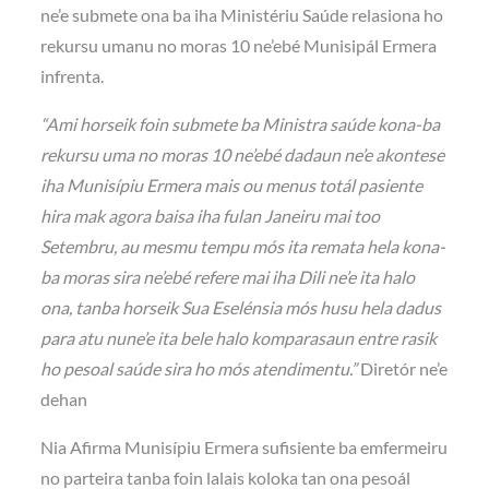
ne’e submete ona ba iha Ministériu Saúde relasiona ho
rekursu umanu no moras 10 ne’ebé Munisipál Ermera
infrenta.
“Ami horseik foin submete ba Ministra saúde kona-ba
rekursu uma no moras 10 ne’ebé dadaun ne’e akontese
iha Munisípiu Ermera mais ou menus totál pasiente
hira mak agora baisa iha fulan Janeiru mai too
Setembru, au mesmu tempu mós ita remata hela kona-
ba moras sira ne’ebé refere mai iha Dili ne’e ita halo
ona, tanba horseik Sua Eselénsia mós husu hela dadus
para atu nune’e ita bele halo komparasaun entre rasik
ho pesoal saúde sira ho mós atendimentu.”
Diretór ne’e
dehan
Nia Afirma Munisípiu Ermera sufisiente ba emfermeiru
no parteira tanba foin lalais koloka tan ona pesoál