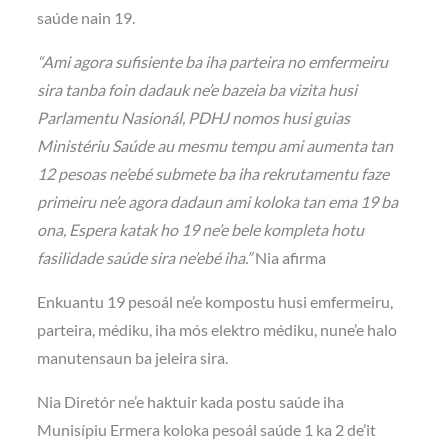
saúde nain 19.
“Ami agora sufisiente ba iha parteira no emfermeiru
sira tanba foin dadauk ne’e bazeia ba vizita husi
Parlamentu Nasionál, PDHJ nomos husi guias
Ministériu
S
aúde au mesmu tempu ami aumenta tan
12 pesoas ne’ebé submete ba iha rekrutamentu faze
primeiru ne’e agora dadaun ami koloka tan ema 19 ba
ona, Espera katak ho 19 ne’e bele kompleta hotu
fasilidade saúde sira ne’ebé iha.”
Nia afirma
Enkuantu 19 pesoál ne’e kompostu husi emfermeiru,
parteira, médiku, iha mós elektro médiku, nune’e halo
manutensaun ba jeleira sira.
Nia Diretór ne’e haktuir kada postu saúde iha
Munisípiu Ermera koloka pesoál saúde 1 ka 2 de’it