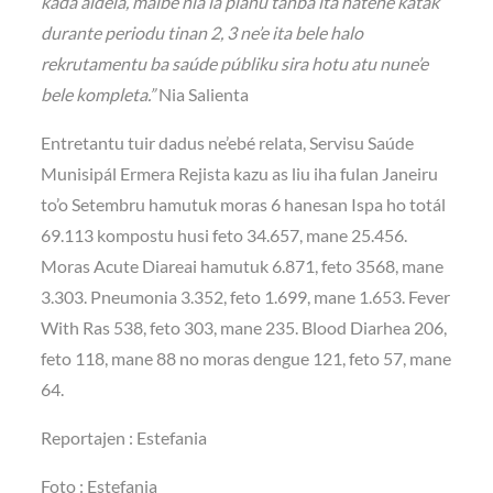
kada aldeia, maibé nia la planu tanba ita hatene katak
durante periodu tinan 2, 3 ne’e ita bele halo
rekrutamentu ba saúde públiku sira hotu atu nune’e
bele kompleta.”
Nia Salienta
Entretantu tuir dadus ne’ebé relata, Servisu Saúde
Munisipál Ermera Rejista kazu as liu iha fulan Janeiru
to’o Setembru hamutuk moras 6 hanesan Ispa ho totál
69.113 kompostu husi feto 34.657, mane 25.456.
Moras Acute Diareai hamutuk 6.871, feto 3568, mane
3.303. Pneumonia 3.352, feto 1.699, mane 1.653. Fever
With Ras 538, feto 303, mane 235. Blood Diarhea 206,
feto 118, mane 88 no moras dengue 121, feto 57, mane
64.
Reportajen : Estefania
Foto : Estefania