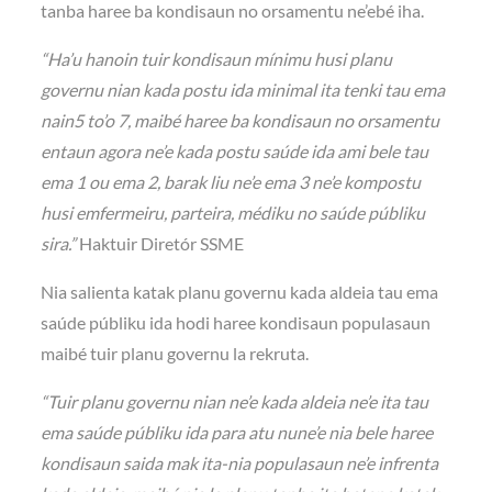
tanba haree ba kondisaun no orsamentu ne’ebé iha.
“Ha’u hanoin tuir kondisaun mínimu husi planu
governu nian kada postu ida minimal ita tenki tau ema
nain5 to’o 7, maibé haree ba kondisaun no orsamentu
entaun agora ne’e kada postu saúde ida ami bele tau
ema 1 ou ema 2, barak liu ne’e ema 3 ne’e kompostu
husi emfermeiru, parteira, médiku no saúde públiku
sira.”
Haktuir Diretór SSME
Nia salienta katak planu governu kada aldeia tau ema
saúde públiku ida hodi haree kondisaun populasaun
maibé tuir planu governu la rekruta.
“
T
uir planu governu nian ne’e kada aldeia ne’e ita tau
ema saúde públiku ida para atu nune’e nia bele haree
kondisaun saida mak ita-nia populasaun ne’e infrenta