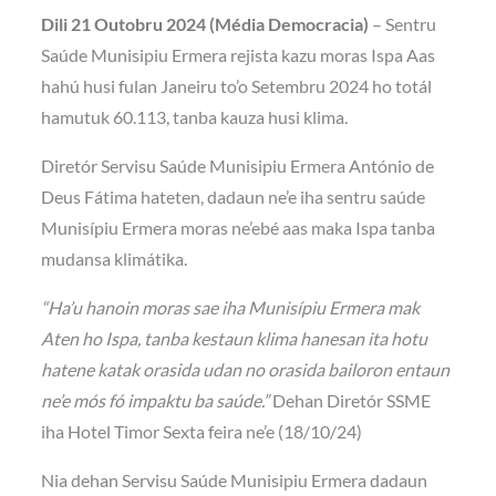
Dili 21 Outobru 2024 (M
é
dia Democracia)
– Sentru
Saúde Munisipiu Ermera rejista kazu moras Ispa Aas
hahú husi fulan Janeiru to’o Setembru 2024 ho totál
hamutuk 60.113, tanba kauza husi klima.
Diretór Servisu Saúde Munisipiu Ermera António de
Deus Fátima hateten, dadaun ne’e iha sentru saúde
Munisípiu Ermera moras ne’ebé aas maka Ispa tanba
mudansa klimátika.
“Ha’u hanoin moras sa
e
iha Munisípiu Ermera mak
Aten ho Ispa, tanba
kestaun klima hanesan
ita hotu
hatene katak orasida udan no orasida bailoron entaun
ne’e mós fó impaktu ba saúde.”
Dehan Diretór SSME
iha Hotel Timor Sexta feira ne’e (18/10/24)
Nia dehan Servisu Saúde Munisipiu Ermera dadaun