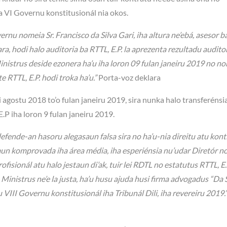
a VI Governu konstitusionál nia okos.
ernu nomeia Sr. Francisco da Silva Gari, iha altura ne’ebá, asesor b
a, hodi halo auditoria ba RTTL, E.P. la aprezenta rezultadu audito
Ministrus deside ezonera ha’u iha loron 09 fulan janeiru 2019 no n
te RTTL, E.P. hodi troka ha’u.”
Porta-voz deklara
 agostu 2018 to’o fulan janeiru 2019, sira nunka halo transferénsi
E.P iha loron 9 fulan janeiru 2019.
defende-an hasoru alegasaun falsa sira no ha’u-nia direitu atu kon
aun komprovada iha área média, iha esperiénsia nu’udar Diretór no
isionál atu halo jestaun di’ak, tuir lei RDTL no estatutus RTTL, E.
inistrus ne’e la justa, ha’u husu ajuda husi firma advogadus “Da S
 VIII Governu konstitusionál iha Tribunál Dili, iha revereiru 2019.