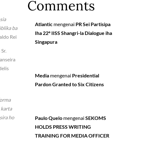
Comments
sia
Atlantic
mengenai
PR Sei Partisipa
blika ba
Iha 22º IISS Shangri-la Dialogue iha
aldo Rei
Singapura
Sr.
nanseira
delis
Media
mengenai
Presidential
Pardon Granted to Six Citizens
forma
 karta
sira ho
Paulo Quelo
mengenai
SEKOMS
HOLDS PRESS WRITING
TRAINING FOR MEDIA OFFICER