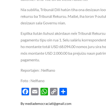
Nia subliña, Tribunál Dili hatún tiha ona desizaun l
rekursu ba Tribunál Rekursu. Maibé, iha loron 9 out
desizaun sala Governu nian.
Esplika liután liuhusi akórdaun ne’e Tribunál Rekur
pagamentu tipu oin rua 1. Selu saláriu korrespondent
ho montante totál USD 68.094.00 nomos juru sira ho t
mós montante USD 2.000.00 ba prejuízu naun patrimon
pagamentu.
Reportajen : Nelfiano
Foto : Nelfiano
F
E
W
C
S
ac
m
h
o
h
By
mediademocraciatl@gmail.com