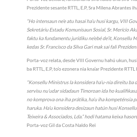
Prezidente sesante RTTL, E.P, Sra Milena Abrantes ih
“Ho intensaun ne’e atu hasai ha’u husi kargu, VIII Gov
Sekretáriu Estadu Komunisaun Sosial, Sr. Merício Akar
faktu ka fundamentu jurídiku ne’ebé de’it, Konsellu 
kedas Sr. Francisco da Silva Gari mak sai fali Preziden
Porta-voz relata, desde VIII Governu hahú ukun, husi
ba RTTL, E.P, to’o ezonera nia kna’ar Prezidente RTTL 
“Konsellu Ministrus la konsidera ha’u-nia direitu ba 
servisu nu’udar sidadaun Timoroan ida ho kualifikas
no komprova ona iha prátika, ha’u iha kompeténsia prof
haruka. Ha’u konsidera desizaun hatún husi Konsellu M
Teixeira & Associados, Lda.” hodi hatama keixa hasoru
Porta-voz Gil da Costa Naldo Rei