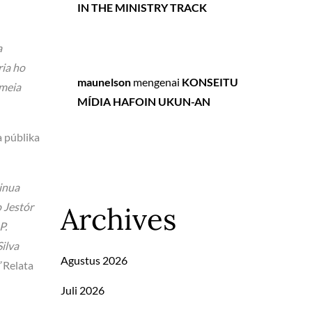
IN THE MINISTRY TRACK
a
ria ho
maunelson
mengenai
KONSEITU
omeia
MÍDIA HAFOIN UKUN-AN
a públika
tinua
 Jestór
Archives
P.
ilva
Agustus 2026
”
Relata
Juli 2026