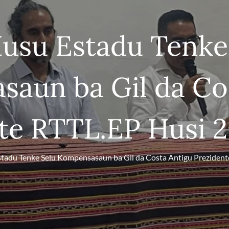
usu Estadu Tenke
aun ba Gil da Co
te RTTL.EP Husi 
tadu Tenke Selu Kompensasaun ba Gil da Costa Antigu Preziden