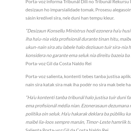
Porta-voz informa Tribunál Dili no Tribunál Rekursu 
desizaun ho imparsialidade tomak. Prosesu alegasoin
sásin kredível sira, ne’e duni han tempu kleur.
“Desizaun Konsellu Ministrus hodi ezonera ha’u husi
iha ha’u-nia vida profisionál durante tinan hitu, mai
ukun-nain sira atu labele halo dezisaun tuir sira-nia
konsidera no garante ema seluk nia direitu bazeia ba 
Porta-voz Gil da Costa Naldo Rei
Porta-voz salienta, kontenti tebes tanba justisa apli
nain sira katak sira mak iha podér no sira mak bele ha
“Ha’u kontenti tanba tribunál halo justisa tuir duni 
ema profisionál média nian. Ezonerasaun dezumana ne
polítika oin seluk. Ha’u hakarak deklara ba públiku ka
maibé lia-loos sempre manán, Timor-Leste hamriik tui
Salienta Porta-voz Gil da Costa Naldo Rei