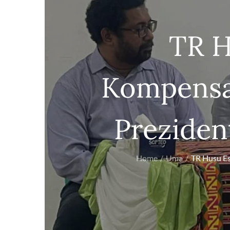
TR H
Kompensas
Preziden
Home
Uma
TR Husu Es