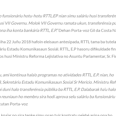
funsionáriu hotu-hotu RTTL.EP nian simu saláriu husi transferén
usi VII Governu. Molok VII Governu ramata ukun, transferénsia pú
ona iha konta bankária RTTL, E.P.”
Dehan Porta-voz Gil da Costa N
iha 22 Juñu 2018 hafoin eleisaun antesipada, RTTL tama ba tutela 
táriu Estadu Komunikasaun Sosiál. RTTL, E.P hasoru difikuldade fi
 husi Ministru Reforma Lejislativa no Asuntu Parlamentar, Sr. Fi
 ami kontinua hala’o programas no atividades RTTL, E.P. nian, ho
18, Sekretáriu Estadu Komunikasaun Sosial Sr Mericio. Ministru Re
i duni halo transferénsia públika ba RTTL, E.P. Dalabarak ha’u halo
reuniaun ho membru sira hodi aprova selu saláriu ba funsionáriu 
utan Porta-voz
a kna’ar no sira tenke simu osan tuir kontratu ne’ebé asina ona ho