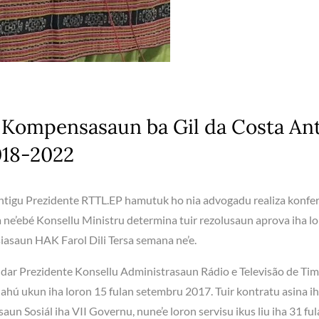
 Kompensasaun ba Gil da Costa An
018-2022
ntigu Prezidente RTTL.EP hamutuk ho nia advogadu realiza konfe
ne’ebé Konsellu Ministru determina tuir rezolusaun aprova iha l
siasaun HAK Farol Dili Tersa semana ne’e.
’udar Prezidente Konsellu Administrasaun Rádio e Televisão de Ti
hú ukun iha loron 15 fulan setembru 2017. Tuir kontratu asina i
n Sosiál iha VII Governu, nune’e loron servisu ikus liu iha 31 fu