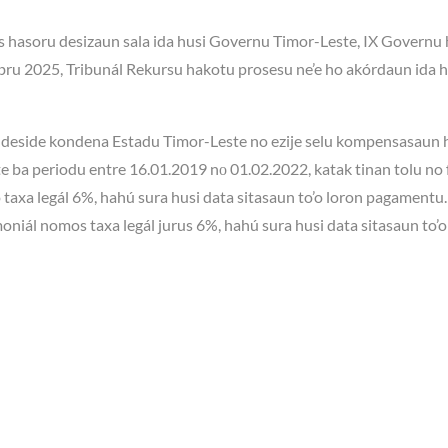
oos hasoru desizaun sala ida husi Governu Timor-Leste, IX Governu 
ubru 2025, Tribunál Rekursu hakotu prosesu ne’e ho akórdaun ida 
su deside kondena Estadu Timor-Leste no ezije selu kompensasaun 
e ba periodu entre 16.01.2019 nо 01.02.2022, katak tinan tolu no 
axa legál 6%, hahú sura husi data sitasaun to’o loron pagamentu. 
iál nomos taxa legál jurus 6%, hahú sura husi data sitasaun to’o