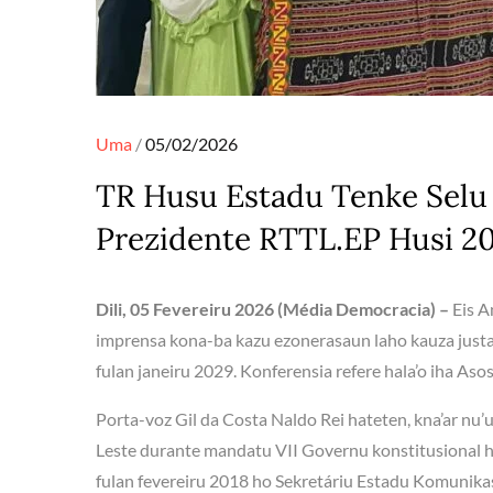
Posted
Uma
05/02/2026
on
TR Husu Estadu Tenke Selu
Prezidente RTTL.EP Husi 2
Dili, 05 Fevereiru 2026 (Média Democracia) –
Eis A
imprensa kona-ba kazu ezonerasaun laho kauza justa 
fulan janeiru 2029. Konferensia refere hala’o iha Aso
Porta-voz Gil da Costa Naldo Rei hateten, kna’ar nu
Leste durante mandatu VII Governu konstitusional ha
fulan fevereiru 2018 ho Sekretáriu Estadu Komunikasau