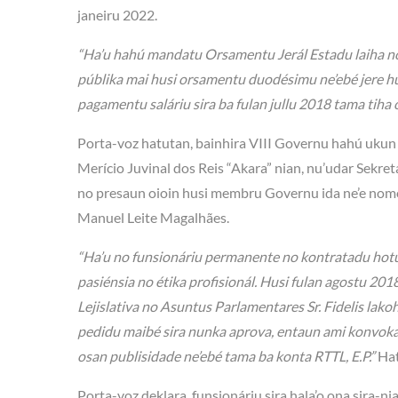
janeiru 2022.
“Ha’u hahú mandatu Orsamentu Jerál Estadu laiha no 
públika mai husi orsamentu duodésimu ne’ebé jere h
pagamentu saláriu sira ba fulan jullu 2018 tama tiha 
Porta-voz hatutan, bainhira VIII Governu hahú ukun 
Merício Juvinal dos Reis “Akara” nian, nu’udar Sekre
no presaun oioin husi membru Governu ida ne’e nomos
Manuel Leite Magalhães.
“Ha’u no funsionáriu permanente no kontratadu hotu,
pasiénsia no étika profisionál. Husi fulan agostu 20
Lejislativa no Asuntus Parlamentares Sr. Fidelis lakoh
pedidu maibé sira nunka aprova, entaun ami konvoka 
osan publisidade ne’ebé tama ba konta RTTL, E.P.”
Hat
Porta-voz deklara, funsionáriu sira hala’o ona sira-ni