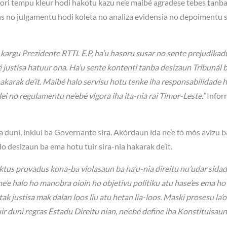
lori tempu kleur hodi hakotu kazu ne’e maibé agradese tebes tanba
s no julgamentu hodi koleta no analiza evidensia no depoimentu s
 kargu Prezidente RTTL E.P, ha’u hasoru susar no sente prejudikad
bé justisa hatuur ona. Ha’u sente kontenti tanba desizaun Tribunál 
 hakarak de’it. Maibé halo servisu hotu tenke iha responsabilidade 
lei no regulamentu ne’ebé vigora iha ita-nia rai Timor-Leste.”
Infor
ka duni, inklui ba Governante sira. Akórdaun ida ne’e fó mós avizu 
lo desizaun ba ema hotu tuir sira-nia hakarak de’it.
faktus provadus kona-ba violasaun ba ha’u-nia direitu nu’udar sida
’e halo ho manobra oioin ho objetivu politiku atu hase’es ema ho
tak justisa mak dalan loos liu atu hetan lia-loos. Maski prosesu la’o
r duni regras Estadu Direitu nian, ne’ebé define iha Konstituisau