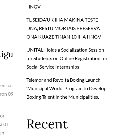
HNGV
TL SEIDA’UK IHA MAKINA TESTE
DNA, RESTU MORTAIS PRESERVA
ONA KUAZE TINAN 10 IHA HNGV
UNITAL Holds a Socialization Session
tigu
for Students on Online Registration for
Social Service Internships
Telemor and Revolta Boxing Launch
rensia
‘Municipal World’ Program to Develop
oron 09
Boxing Talent in the Municipalities.
mor-
Recent
ha 01
lan