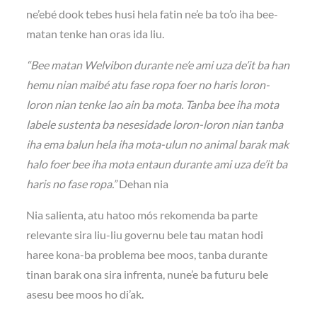
ne’ebé dook tebes husi hela fatin ne’e ba to’o iha bee-
matan tenke han oras ida liu.
“Bee matan Welvibon durante ne’e ami uza de’it ba han
hemu nian maibé atu fase ropa foer no haris loron-
loron nian tenke lao ain ba mota. Tanba bee iha mota
labele sustenta ba nesesidade loron-loron nian tanba
iha ema balun hela iha mota-ulun no animal barak mak
halo foer bee iha mota entaun durante ami uza de’it ba
haris no fase ropa.”
Dehan nia
Nia salienta, atu hatoo mós rekomenda ba parte
relevante sira liu-liu governu bele tau matan hodi
haree kona-ba problema bee moos, tanba durante
tinan barak ona sira infrenta, nune’e ba futuru bele
asesu bee moos ho di’ak.