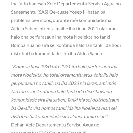
Iha fatin hanesan Xefe Departementu Servisu Agua no
Saneamentu (SAS) Oe-cusse Yosep Ili hatan ba
problema bee moos, durante ne’e komunidade iha
Aldeia Saben infrenta maibé iha tinan 2021 nia laran
halo ona perfurasaun iha mota Noelekta ho tanki
Bomba Rua no sira sei kontinua halo tan tanki ida hodi
distribui ba komunidade sira iha Aldea Saben.
“Komesa husi 2020 to’o 2021 ita halo perfursaun iha
mota Noelekta, ho total orsamentu atus-tolu liu halo
perpursaun ho tanki rua iha 2023 nia laran, ami mós
tau tan osan kontinua halo tanki ida distribuisaun
komunidade sira iha saben. Tanki ida sei distribuisaun
ba Oe-silo vila nomos tanki ida iha Noelekta nian sei
distribui ba komunidade sira aldeia Tumin nian.”
Dehan Xefe Departementu Servisu Agua no
saneamentu (SAS) Oe-cusse Yosep Ili