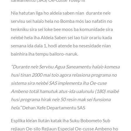
Nia hatutan liga ho aldeia saben nian durante ne’e
servisu sei hala’o hela no Bomba mós lao nafatin no
tenkniku sira sei loke bee moos ba komunidade sira
ne’ebé hela iha Aldeia Saben sei lao tuir orariu kada
semana ida dala 1, hodi atende ba nesesidade nian
bainhira iha tempu bailoro-naruk.
“Durante ne’e Servisu Agua Saneamentu hala’o komesa
husi tinan 2000 mai to’o agora relasiona programa no
sistema sira ne’ebé SAS implementa iha Oe-cuse
Ambeno totál hamutuk atus-ida ualunulu (180) maibé
husi programa hirak ne’e 50 resin mak sei funsiona
hela.”
Dehan Xefe Departamentu SAS
Esplika kle’an liután katak iha Suku Bobometo Sub
rejiaun Oe-silo Rejiaun Especial Oe-cusse Ambeno ho