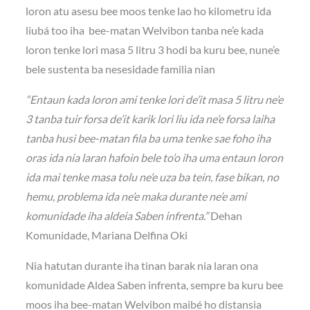
loron atu asesu bee moos tenke lao ho kilometru ida
liubá too iha bee-matan Welvibon tanba ne’e kada
loron tenke lori masa 5 litru 3 hodi ba kuru bee, nune’e
bele sustenta ba nesesidade familia nian
“Entaun kada loron ami tenke lori de’it masa 5 litru ne’e
3 tanba tuir forsa de’it karik lori liu ida ne’e forsa laiha
tanba husi bee-matan fila ba uma tenke sae foho iha
oras ida nia laran hafoin bele to’o iha uma entaun loron
ida mai tenke masa tolu ne’e uza ba tein, fase bikan, no
hemu, problema ida ne’e maka durante ne’e ami
komunidade iha aldeia
Saben infrenta.”
Dehan
Komunidade, Mariana Delfina Oki
Nia hatutan durante iha tinan barak nia laran ona
komunidade Aldea Saben infrenta, sempre ba kuru bee
moos iha bee-matan Welvibon maibé ho distansia