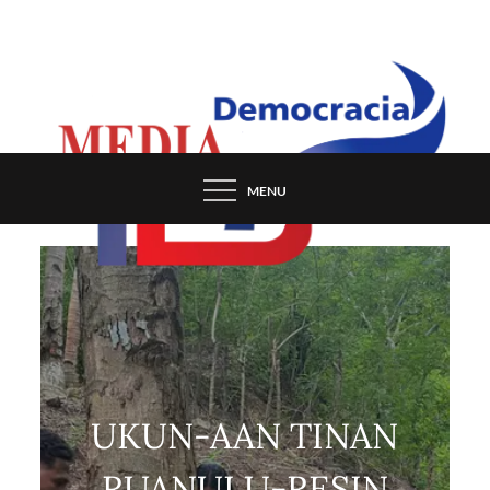
Skip
to
content
MENU
UKUN-AAN TINAN
RUANULU-RESIN