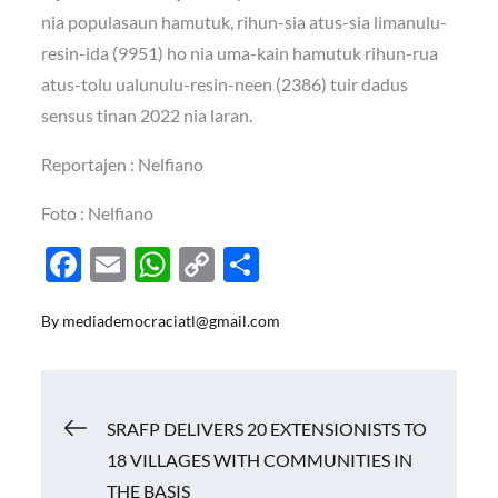
nia populasaun hamutuk, rihun-sia atus-sia limanulu-
resin-ida (9951) ho nia uma-kain hamutuk rihun-rua
atus-tolu ualunulu-resin-neen (2386) tuir dadus
sensus tinan 2022 nia laran.
Reportajen : Nelfiano
Foto : Nelfiano
F
E
W
C
S
ac
m
h
o
h
By
mediademocraciatl@gmail.com
e
ail
at
p
ar
b
s
y
e
o
A
Li
Navigasi
SRAFP DELIVERS 20 EXTENSIONISTS TO
o
p
n
18 VILLAGES WITH COMMUNITIES IN
k
p
k
pos
THE BASIS