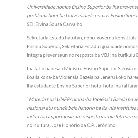
Universidade nomos Ensino Superior ba iha prevensa
problema boot ba Universidade nomos Ensino Superior
SEI, Elvina Sousa Carvalho
Sekretaria Estadu hatutan, nonu-governu konstituisio
Ensinu Superior, Sekretaria Estadu Igualidade nomos
integra prevensaun no resposta ba VBJ iha kurikulu 
Iha fatin hanesan Ministru Ensino Superior Siensia n
koalia kona-ba Violénsia Bazeia ba Jeneru koko hare
iha estudante Ensino Superior hotu-hotu iha rai laran
“
Materia husi UNFPA kona-ba Violénsia Bazeia ba Je
nasional atu nune’e bele hanorin ba ita-nia instituisa
ladun tau importansia atu respeita ita-nia feto sira no 
no Kultura, José Honório da C.P. Jerónimo