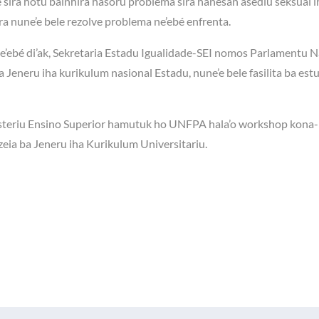
 sira hotu bainhira hasoru problema sira hanesan asediu seksual i
ira nune’e bele rezolve problema ne’ebé enfrenta.
ebé di’ak, Sekretaria Estadu Igualidade-SEI nomos Parlamentu N
 Jeneru iha kurikulum nasional Estadu, nune’e bele fasilita ba est
inisteriu Ensino Superior hamutuk ho UNFPA hala’o workshop kona
eia ba Jeneru iha Kurikulum Universitariu.