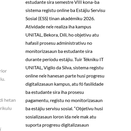
estudante sira semestre VIII kona-ba
sistema registu online ba Estájiu Servisu
Sosial (ESS) tinan akadémiku 2026.
Atividade ne’e realiza iha kampus
UNITAL, Bekora, Díli, ho objetivu atu
hafasil prosesu administrativu no
monitorizasaun ba estudante sira
durante períodu estájiu. Tuir Tékniku IT
UNITAL, Vigilo da Silva, sistema registu
rior
online ne’e hanesan parte husi progresu
iu.
digitalizasaun kampus, atu fó fasilidade
ba estudante sira iha prosesu
di hetan
pagamentu, registu no monitorizasaun
rikulu
ba estájiu servisu sosial. “Objetivu husi
sosializasaun loron ida ne’e mak atu
suporta progresu digitalizasaun
i