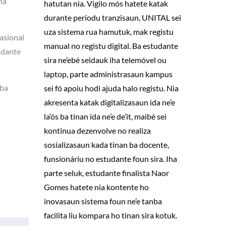
ha
hatutan nia. Vigilo mós hatete katak
durante períodu tranzisaun, UNITAL sei
uza sistema rua hamutuk, mak registu
asional
manual no registu digital. Ba estudante
udante
sira ne’ebé seidauk iha telemóvel ou
laptop, parte administrasaun kampus
-ba
sei fó apoiu hodi ajuda halo registu. Nia
akresenta katak digitalizasaun ida ne’e
la’ós ba tinan ida ne’e de’it, maibé sei
kontinua dezenvolve no realiza
sosializasaun kada tinan ba docente,
funsionáriu no estudante foun sira. Iha
parte seluk, estudante finalista Naor
Gomes hatete nia kontente ho
inovasaun sistema foun ne’e tanba
facilita liu kompara ho tinan sira kotuk.