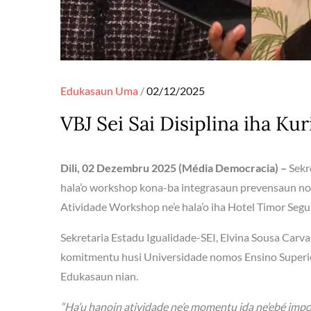
Posted
Edukasaun
Uma
02/12/2025
on
VBJ Sei Sai Disiplina iha K
Dili, 02 Dezembru 2025 (Média Democracia) –
Sekr
hala’o workshop kona-ba integrasaun prevensaun no r
Atividade Workshop ne’e hala’o iha Hotel Timor Segu
Sekretaria Estadu Igualidade-SEI, Elvina Sousa Carv
komitmentu husi Universidade nomos Ensino Superior 
Edukasaun nian.
“Ha’u hanoin atividade ne’e momentu ida ne’ebé imp