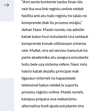
“Ami sente kontente tanba tinan ida
ne’e iha ona link registu online ne’ebé
fasilita ami atu halo registu ho lalais no
komprende diak liu prosesu estájiu,”
dehan Naor. Maski nune’e, nia admite
katak balun husi estudante sira seidauk
komprende tomak utilizasaun sistema
ne’e. Maibé, sira sei servisu hamutuk ho
parte akademika atu asegura estudante
hotu bele uza sistema refere. Naor mós
hato’o katak dezafiu principal mak
ligasaun internet no kapasidade
telemóvel balun ne’ebé la suporta
prosesu registu online. Maski nune’e,
kampus prepara ona mekanizmu
alternativa hodi ajuda estudante sira