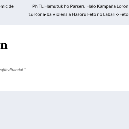
omicide
PNTL Hamutuk ho Parseru Halo Kampaña Loron
16 Kona-ba Violénsia Hasoru Feto no Labarik-Feto
an
ajib ditandai
*