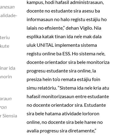
kampus, hodi hafasil administrasaun,
hanesan
docente no estudante sira asesu ba
alidade-
informasaun no halo registu estájiu ho
lalais no efisiente,” dehan Vigilo. Nia
esplika katak tinan ida ne’e mak dala
teriu
uluk UNITAL implementa sistema
skute
registu online ba ESS. Ho sistema ne’e,
docente orientador sira bele monitoriza
inar ida
progresu estudante sira online, la
anorin
presiza hein to’o remata estájiu foin
simu relatóriu. “Sistema ida ne’e kria atu
hafasil monitorizasaun entre estudante
daraun
no docente orientador sira. Estudante
oron
sira bele hatama atividade lorloron
 Siensia
online, no docente sira bele haree no
avalia progresu sira diretamente,”