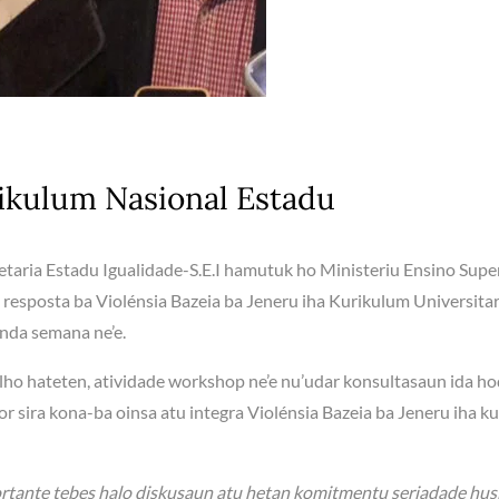
urikulum Nasional Estadu
etaria Estadu Igualidade-S.E.I hamutuk ho Ministeriu Ensino Supe
esposta ba Violénsia Bazeia ba Jeneru iha Kurikulum Universitar
nda semana ne’e.
alho hateten, atividade workshop ne’e nu’udar konsultasaun ida ho
sira kona-ba oinsa atu integra Violénsia Bazeia ba Jeneru iha ku
ortante tebes halo diskusaun atu hetan komitmentu seriadade hus