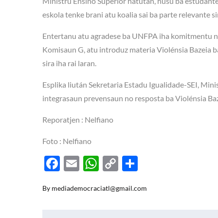
Ministru Ensino Superior hatutan, husu ba estudante
eskola tenke brani atu koalia sai ba parte relevante s
Entertanu atu agradese ba UNFPA iha komitmentu ne’
Komisaun G, atu introduz materia Violénsia Bazeia ba
sira iha rai laran.
Esplika liután Sekretaria Estadu Igualidade-SEI, M
integrasaun prevensaun no resposta ba Violénsia Baz
Reporatjen : Nelfiano
Foto : Nelfiano
F
E
W
C
S
ac
m
h
o
h
By
mediademocraciatl@gmail.com
e
ail
at
p
ar
b
s
y
e