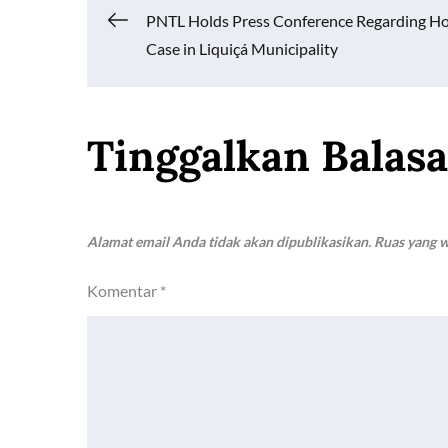
o
A
Li
Navigasi
PNTL Holds Press Conference Regarding H
o
p
n
Case in Liquiçá Municipality
k
p
k
pos
Tinggalkan Balas
Alamat email Anda tidak akan dipublikasikan.
Ruas yang w
Komentar
*