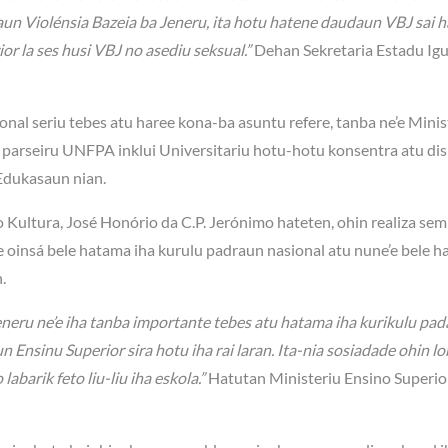
un Violénsia Bazeia ba Jeneru, ita hotu hatene daudaun VBJ sai 
 la ses husi VBJ no asediu seksual.”
Dehan Sekretaria Estadu Igu
nal seriu tebes atu haree kona-ba asuntu refere, tanba ne’e Minis
 parseiru UNFPA inklui Universitariu hotu-hotu konsentra atu di
Edukasaun nian.
o Kultura, José Honório da C.P. Jerónimo hateten, ohin realiza sem
e oinsá bele hatama iha kurulu padraun nasional atu nune’e bele h
.
neru ne’e iha tanba importante tebes atu hatama iha kurikulu pa
un Ensinu Superior sira hotu iha rai laran. Ita-nia sosiadade ohin l
labarik feto liu-liu iha eskola.”
Hatutan Ministeriu Ensino Superior