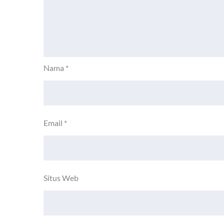
Nama
*
Email
*
Situs Web