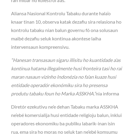
ran midar ho kolestrol a’as.
Aliansa Nasional Kontrolu Tabaku durante hala’o
knaar tinan 10, observa katak dezafiu sira relasiona ho
kontrolu tabaku nian balun governu fó ona solusaun
maibé dezafiu seluk kontinua akontese laiha
intervensaun kompreensivu.
“Hanesan transasaun sigaru illisitu ho kuantidade a’as
kontinua hatama illegalmente husi fronteira tasi ho rai
maran nasaun vizinho Indonézia no fa’an kuaze husi
entidade operadór ekonómiku sira ho presensa
produtu tabaku foun ho Marka ASSKHA.”
nia informa
Diretór ezekutivu ne’e dehan Tabaku marka ASSKHA
ne’ebé komersialija husi entidade religioju balun, inklui
operadores ekonomiku ba publiku labarik-inan isin
rua, ema sira ho moras no seluk tan ne’ebé komsumu