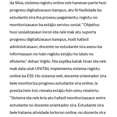
da Silva, sistema registu online ne’e hanesan parte husi
progresu digitalizasaun kampus, atu fó fasilidade ba
estudante sira iha prosesu pagamentu, registu no
monitorizasaun ba estájiu servisu sosial. “Objetivu
husi sosializasaun loron ida ne’e mak atu suporta
progresu digitalizasaun kampus, hodi hafasil
administrasaun, docente no estudante sira asesu ba
informasaun no halo registu estájiu ho lalais no
efisiente,” dehan Vigilo. Nia esplika katak tinan ida ne’e
mak dala uluk UNITAL implementa sistema registu
online ba ESS. Ho sistema ne’e, docente orientador sira
bele monitoriza progresu estudante sira online, la
presiza hein to’o remata estájiu foin simu relatóriu.
“Sistema ida ne’e kria atu hafasil monitorizasaun entre
estudante no docente orientador sira. Estudante sira
bele hatama atividade lorloron online, no docente sira