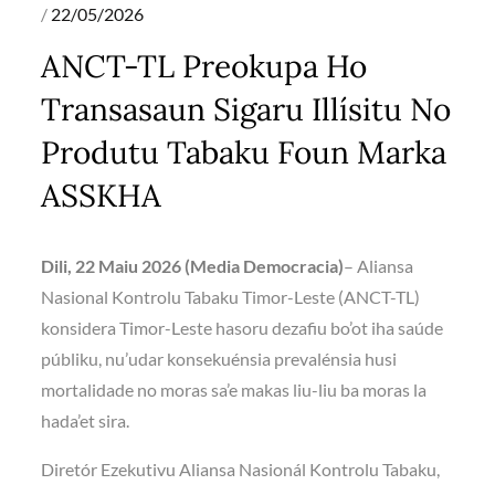
Posted
22/05/2026
on
ANCT-TL Preokupa Ho
Transasaun Sigaru Illísitu No
Produtu Tabaku Foun Marka
ASSKHA
Dili, 22 Maiu 2026 (Media Democracia)
– Aliansa
Nasional Kontrolu Tabaku Timor-Leste (ANCT-TL)
konsidera Timor-Leste hasoru dezafiu bo’ot iha saúde
públiku, nu’udar konsekuénsia prevalénsia husi
mortalidade no moras sa’e makas liu-liu ba moras la
hada’et sira.
Diretór Ezekutivu Aliansa Nasionál Kontrolu Tabaku,