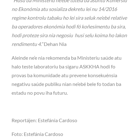
“Husu ba Ministeriu ne’ebé tutela ba asuntu Komersiu
no Ekonómia atu sosializa dekretu lei nu 14/2016
regime kontrolu tabaku ho lei sira seluk ne’ebé relative
ba operadores ekonómia hodi fó koñesimentu ba sira,
hodi proteze sira nia negosiu husi selu koima ho lakon
rendimentu 4.”
Dehan Nia
Aleinde ne’e nia rekomenda ba Ministeriu saúde atu
halo teste laboratoriu ba sigaru ASKKHA hodi fo
provas ba komunidade atu prevene konsekuénsia
negativu saúde publiku nian ne’ebé bele fo todan ba
estadu no povu iha futuru.
Reportájen: Estefánia Cardoso
Foto: Estefánia Cardoso