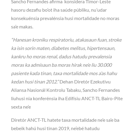
Sancho Fernandes afirma konsidera Timor-Leste
hasoru dezafiu bo’ot iha saúde públiku, nu’udar
konsekuénsia prevalénsia husi mortalidade no moras
sa’e makas.
“Hanesan kroniku respiratoriu, atakasaun fuan, stroke
ka isin sorin maten, diabetes melitus, hipertensaun,
kankru ho moras renal, dadus hatudu prevalensia
moras ka admisaun ba moras hirak ne’e liu 30.000
pasiente kada tinan, taxa mortalidade mos a’as hahu
kedan husi tinan 2012.”
Dehan Diretór Ezekutivu
Aliansa Nasionál Kontrolu Tabaku, Sancho Fernandes
liuhusi nia konferénsia iha Edifísiu ANCT-TL Bairo-Pite
sexta ne’e
Diretór ANCT-TL hatete taxa mortalidade ne’e sa’e ba
bebeik hahú husi tinan 2019, ne’ebé hatudu