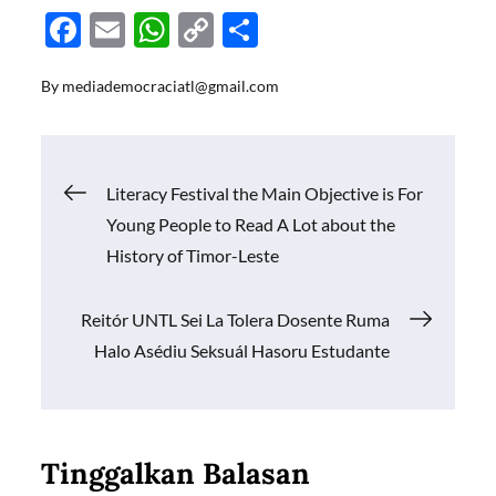
F
E
W
C
S
ac
m
h
o
h
By
mediademocraciatl@gmail.com
e
ail
at
p
ar
b
s
y
e
o
A
Li
Navigasi
Literacy Festival the Main Objective is For
o
p
n
Young People to Read A Lot about the
k
p
k
pos
History of Timor-Leste
Reitór UNTL Sei La Tolera Dosente Ruma
Halo Asédiu Seksuál Hasoru Estudante
Tinggalkan Balasan