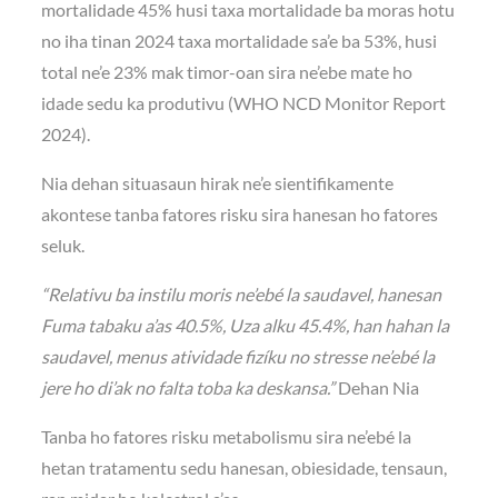
mortalidade 45% husi taxa mortalidade ba moras hotu
no iha tinan 2024 taxa mortalidade sa’e ba 53%, husi
total ne’e 23% mak timor-oan sira ne’ebe mate ho
idade sedu ka produtivu (WHO NCD Monitor Report
2024).
Nia dehan situasaun hirak ne’e sientifikamente
akontese tanba fatores risku sira hanesan ho fatores
seluk.
“Relativu ba instilu moris ne’ebé la saudavel, hanesan
Fuma tabaku a’as 40.5%, Uza alku 45.4%, han hahan la
saudavel, menus atividade fizíku no stresse ne’ebé la
jere ho di’ak no falta toba ka deskansa.”
Dehan Nia
Tanba ho fatores risku metabolismu sira ne’ebé la
hetan tratamentu sedu hanesan, obiesidade, tensaun,