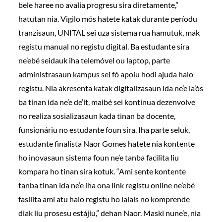
bele haree no avalia progresu sira diretamente,”
hatutan nia. Vigilo mós hatete katak durante períodu
tranzisaun, UNITAL sei uza sistema rua hamutuk, mak
registu manual no registu digital. Ba estudante sira
ne’ebé seidauk iha telemóvel ou laptop, parte
administrasaun kampus sei fó apoiu hodi ajuda halo
registu. Nia akresenta katak digitalizasaun ida ne’e la’ós
ba tinan ida ne’e de’it, maibé sei kontinua dezenvolve
no realiza sosializasaun kada tinan ba docente,
funsionáriu no estudante foun sira. Iha parte seluk,
estudante finalista Naor Gomes hatete nia kontente
ho inovasaun sistema foun ne’e tanba facilita liu
kompara ho tinan sira kotuk. “Ami sente kontente
tanba tinan ida ne’e iha ona link registu online ne’ebé
fasilita ami atu halo registu ho lalais no komprende
diak liu prosesu estájiu,” dehan Naor. Maski nune’e, nia