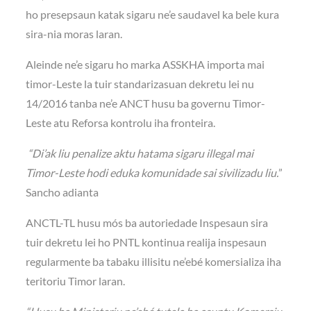
ho presepsaun katak sigaru ne’e saudavel ka bele kura
sira-nia moras laran.
Aleinde ne’e sigaru ho marka ASSKHA importa mai
timor-Leste la tuir standarizasuan dekretu lei nu
14/2016 tanba ne’e ANCT husu ba governu Timor-
Leste atu Reforsa kontrolu iha fronteira.
“Di’ak liu penalize aktu hatama sigaru illegal mai
Timor-Leste hodi eduka komunidade sai sivilizadu liu.
”
Sancho adianta
ANCTL-TL husu mós ba autoriedade Inspesaun sira
tuir dekretu lei ho PNTL kontinua realija inspesaun
regularmente ba tabaku illisitu ne’ebé komersializa iha
teritoriu Timor laran.