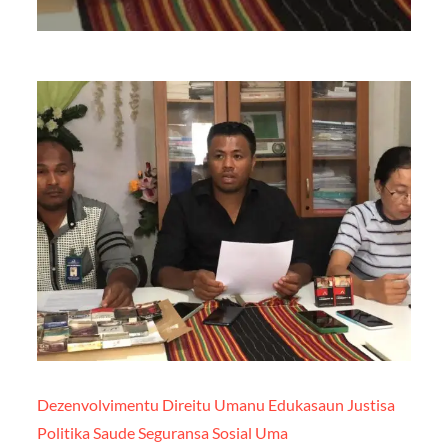
Dezenvolvimentu
Direitu Umanu
Edukasaun
Justisa
Politika
Saude
Seguransa
Sosial
Uma