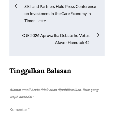
o
A
Li
Navigasi
S.E.I and Partners Hold Press Conference
o
p
n
on Investment in the Care Economy in
k
p
k
pos
Timor-Leste
OJE 2026 Aprova iha Debate ho Votus
Afavor Hamutuk 42
Tinggalkan Balasan
Alamat email Anda tidak akan dipublikasikan.
Ruas yang
wajib ditandai
*
Komentar
*