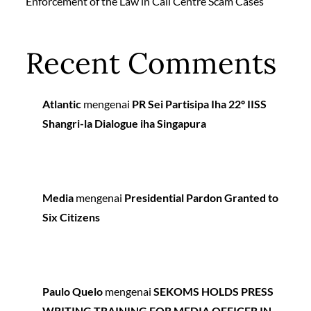
Enforcement of the Law in Call Centre Scam Cases
Recent Comments
Atlantic
mengenai
PR Sei Partisipa Iha 22º IISS
Shangri-la Dialogue iha Singapura
Media
mengenai
Presidential Pardon Granted to
Six Citizens
Paulo Quelo
mengenai
SEKOMS HOLDS PRESS
WRITING TRAINING FOR MEDIA OFFICER IN