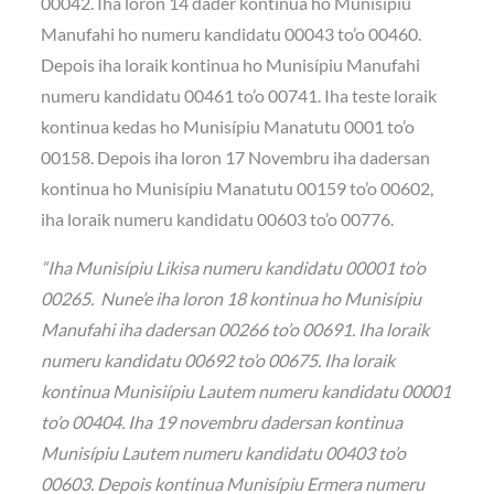
00042. Iha loron 14 dader kontinua ho Munisípiu
Manufahi ho numeru kandidatu 00043 to’o 00460.
Depois iha loraik kontinua ho Munisípiu Manufahi
numeru kandidatu 00461 to’o 00741. Iha teste loraik
kontinua kedas ho Munisípiu Manatutu 0001 to’o
00158. Depois iha loron 17 Novembru iha dadersan
kontinua ho Munisípiu Manatutu 00159 to’o 00602,
iha loraik numeru kandidatu 00603 to’o 00776.
“Iha Munisípiu Likisa numeru kandidatu 00001 to’o
00265. Nune’e iha loron 18 kontinua ho Munisípiu
Manufahi iha dadersan 00266 to’o 00691. Iha loraik
numeru kandidatu 00692 to’o 00675. Iha loraik
kontinua Munisiípiu Lautem numeru kandidatu 00001
to’o 00404. Iha 19 novembru dadersan kontinua
Munisípiu Lautem numeru kandidatu 00403 to’o
00603. Depois kontinua Munisípiu Ermera numeru