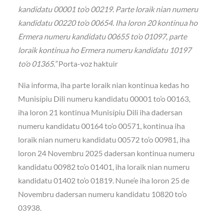
kandidatu 00001 to’o 00219. Parte loraik nian numeru
kandidatu 00220 to’o 00654. Iha loron 20 kontinua ho
Ermera numeru kandidatu 00655 to’o 01097, parte
loraik kontinua ho Ermera numeru kandidatu 10197
to’o 01365.”
Porta-voz haktuir
Nia informa, iha parte loraik nian kontinua kedas ho
Munisípiu Dili numeru kandidatu 00001 to’o 00163,
iha loron 21 kontinua Munisípiu Dili iha dadersan
numeru kandidatu 00164 to’o 00571, kontinua iha
loraik nian numeru kandidatu 00572 to’o 00981, iha
loron 24 Novembru 2025 dadersan kontinua numeru
kandidatu 00982 to’o 01401, iha loraik nian numeru
kandidatu 01402 to’o 01819. Nune’e iha loron 25 de
Novembru dadersan numeru kandidatu 10820 to’o
03938.