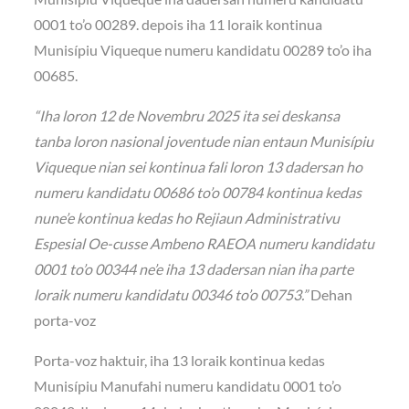
0001 to’o 00289. depois iha 11 loraik kontinua
Munisípiu Viqueque numeru kandidatu 00289 to’o iha
00685.
“Iha loron 12 de Novembru 2025 ita sei deskansa
tanba loron nasional joventude nian entaun Munisípiu
Viqueque nian sei kontinua fali loron 13 dadersan ho
numeru kandidatu 00686 to’o 00784 kontinua kedas
nune’e kontinua kedas ho Rejiaun Administrativu
Espesial Oe-cusse Ambeno RAEOA numeru kandidatu
0001 to’o 00344 ne’e iha 13 dadersan nian iha parte
loraik numeru kandidatu 00346 to’o 00753.”
Dehan
porta-voz
Porta-voz haktuir, iha 13 loraik kontinua kedas
Munisípiu Manufahi numeru kandidatu 0001 to’o