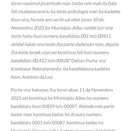
loron nasional joventude nian tanba ne’e mak ita halo
fali mudansa orariu ba teste psikologia nian ba kadetes
foun sira. Nune’e ami sei fó sai ohin loron 10 de
Novembru 2025 ba Munisipiu Aileu ne’ebé tuir ona
teste hahu husi numeru kandidatu 001 to’o 00411,
ne’ebé hala’o ona teste iha parte dadersan nian, depois
iha teste loraik nian sei kontinua fali husi numeru
kandidatu 00.412 to’o 00828.”
Dehan Porta-voz
Komisaun Rekrutamentu ba kandidatura kadetes
foun, António da Luz
Porta-voz hatutan, iha loron aban 11 de Novembru
2025 sei kontinua ho Munisípiu Aileu ho numeru
kandidatu husi 00829 to’o 00087. Aleinde ne’e parte
dader nian kontinua kedas ho Atauru numeru
kandidatu 0001 to’o 00087, kontinua kedas ho
Munisípiu Viqueque iha dadersan numeru kandidatu