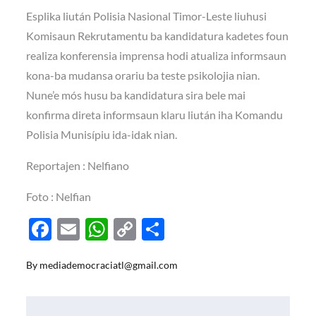
Esplika liután Polisia Nasional Timor-Leste liuhusi
Komisaun Rekrutamentu ba kandidatura kadetes foun
realiza konferensia imprensa hodi atualiza informsaun
kona-ba mudansa orariu ba teste psikolojia nian.
Nune’e mós husu ba kandidatura sira bele mai
konfirma direta informsaun klaru liután iha Komandu
Polisia Munisípiu ida-idak nian.
Reportajen : Nelfiano
Foto : Nelfian
F
E
W
C
S
ac
m
h
o
h
By
mediademocraciatl@gmail.com
e
ail
at
p
ar
b
s
y
e