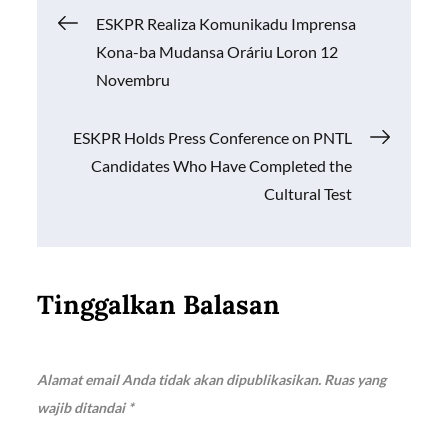
o
A
Li
Navigasi
ESKPR Realiza Komunikadu Imprensa
o
p
n
Kona-ba Mudansa Oráriu Loron 12
k
p
k
pos
Novembru
ESKPR Holds Press Conference on PNTL
Candidates Who Have Completed the
Cultural Test
Tinggalkan Balasan
Alamat email Anda tidak akan dipublikasikan.
Ruas yang
wajib ditandai
*