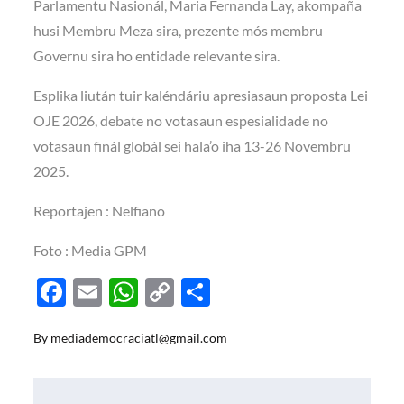
Parlamentu Nasionál, Maria Fernanda Lay, akompaña
husi Membru Meza sira, prezente mós membru
Governu sira ho entidade relevante sira.
Esplika liután tuir kaléndáriu apresiasaun proposta Lei
OJE 2026, debate no votasaun espesialidade no
votasaun finál globál sei hala’o iha 13-26 Novembru
2025.
Reportajen : Nelfiano
Foto : Media GPM
F
E
W
C
S
ac
m
h
o
h
By
mediademocraciatl@gmail.com
e
ail
at
p
ar
b
s
y
e