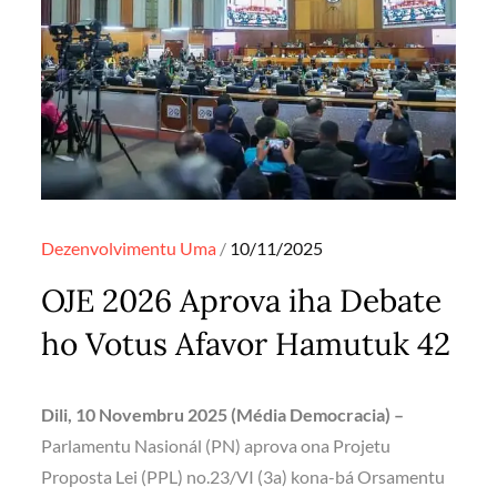
Posted
Dezenvolvimentu
Uma
10/11/2025
on
OJE 2026 Aprova iha Debate
ho Votus Afavor Hamutuk 42
Dili, 10 Novembru 2025 (Média Democracia) –
Parlamentu Nasionál (PN) aprova ona Projetu
Proposta Lei (PPL) no.23/VI (3a) kona-bá Orsamentu