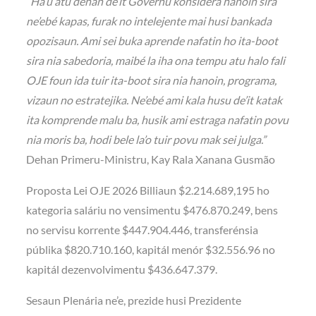
“Ha’u atu dehan de’it Governu konsidera hanoin sira
ne’ebé kapas, furak no intelejente mai husi bankada
opozisaun. Ami sei buka aprende nafatin ho ita-boot
sira nia sabedoria, maibé la iha ona tempu atu halo fali
OJE foun ida tuir ita-boot sira nia hanoin, programa,
vizaun no estratejika. Ne’ebé ami kala husu de’it katak
ita komprende malu ba, husik ami estraga nafatin povu
nia moris ba, hodi bele la’o tuir povu mak sei julga.”
Dehan Primeru-Ministru, Kay Rala Xanana Gusmão
Proposta Lei OJE 2026 Billiaun $2.214.689,195 ho
kategoria saláriu no vensimentu $476.870.249, bens
no servisu korrente $447.904.446, transferénsia
públika $820.710.160, kapitál menór $32.556.96 no
kapitál dezenvolvimentu $436.647.379.
Sesaun Plenária ne’e, prezide husi Prezidente