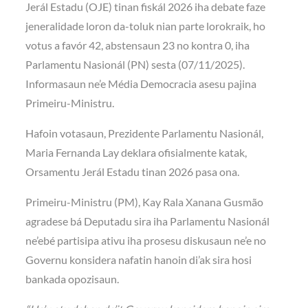
Jerál Estadu (OJE) tinan fiskál 2026 iha debate faze
jeneralidade loron da-toluk nian parte lorokraik, ho
votus a favór 42, abstensaun 23 no kontra 0, iha
Parlamentu Nasionál (PN) sesta (07/11/2025).
Informasaun ne’e Média Democracia asesu pajina
Primeiru-Ministru.
Hafoin votasaun, Prezidente Parlamentu Nasionál,
Maria Fernanda Lay deklara ofisialmente katak,
Orsamentu Jerál Estadu tinan 2026 pasa ona.
Primeiru-Ministru (PM), Kay Rala Xanana Gusmão
agradese bá Deputadu sira iha Parlamentu Nasionál
ne’ebé partisipa ativu iha prosesu diskusaun ne’e no
Governu konsidera nafatin hanoin di’ak sira hosi
bankada opozisaun.