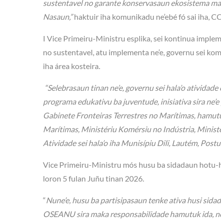
sustentavel no garante konservasaun ekosistema mari
Nasaun,”
haktuir iha komunikadu ne’ebé fó sai iha, C
I Vice Primeiru-Ministru esplika, sei kontinua imple
no sustentavel, atu implementa ne’e, governu sei komb
iha área kosteira.
“Selebrasaun tinan ne’e, governu sei hala’o atividade
programa edukativu ba juventude, inisiativa sira ne’
Gabinete Fronteiras Terrestres no Marítimas, hamutu
Marítimas, Ministériu Komérsiu no Indústria, Mini
Atividade sei hala’o iha Munisípiu Dili, Lautém, Post
Vice Primeiru-Ministru mós husu ba sidadaun hotu-hot
loron 5 fulan Juñu tinan 2026.
“
Nune’e, husu ba partisipasaun tenke ativa husi si
OSEANU sira maka responsabilidade hamutuk ida, ne’