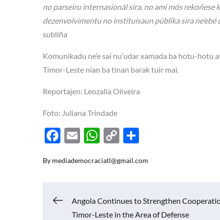
no parseiru internasionál sira, no ami mós rekoñese 
dezenvolvimentu no instituisaun públika sira ne’ebé 
subliña
Komunikadu ne’e sai nu’udar xamada ba hotu-hotu atu
Timor-Leste nian ba tinan barak tuir mai.
Reportajen: Leozalia Oliveira
Foto: Juliana Trindade
F
E
W
C
S
ac
m
h
o
h
By
mediademocraciatl@gmail.com
e
ail
at
p
ar
b
s
y
e
o
A
Li
Navigasi
Angola Continues to Strengthen Cooperati
o
p
n
Timor-Leste in the Area of Defense