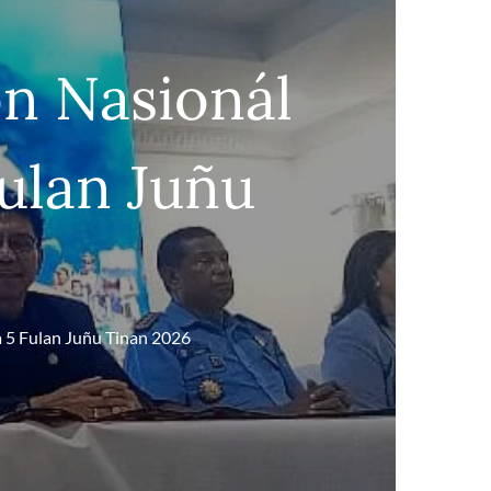
on Nasionál
Fulan Juñu
a 5 Fulan Juñu Tinan 2026