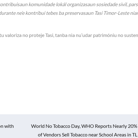
kontribuisaun komunidade lokál organizasaun sosiedade sivil, pars
durante ne’e kontribui tebes ba preservasaun Tasi Timor-Leste nia
 valoriza no proteje Tasi, tanba nia nu’udar patrimóniu no suste
on with
World No Tobacco Day, WHO Reports Nearly 20%
of Vendors Sell Tobacco near School Areas in TL