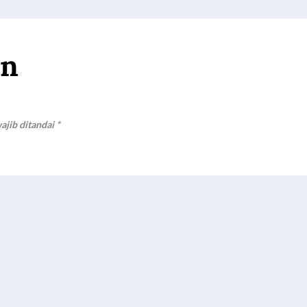
an
ajib ditandai
*