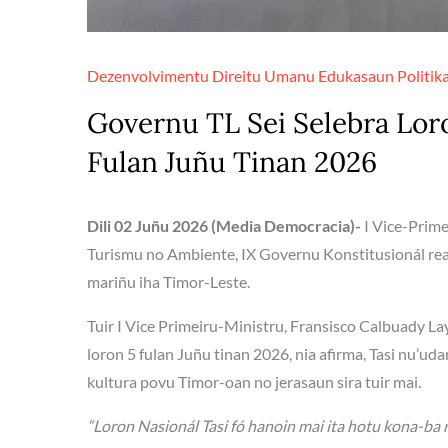
Dezenvolvimentu
Direitu Umanu
Edukasaun
Politik
Governu TL Sei Selebra Loro
Fulan Juñu Tinan 2026
Dili 02 Juñu 2026 (Media Democracia)-
I Vice-Prim
Turismu no Ambiente, IX Governu Konstitusionál rea
mariñu iha Timor-Leste.
Tuir I Vice Primeiru-Ministru, Fransisco Calbuady La
loron 5 fulan Juñu tinan 2026, nia afirma, Tasi nu’u
kultura povu Timor-oan no jerasaun sira tuir mai.
“Loron Nasionál Tasi fó hanoin mai ita hotu kona-ba 