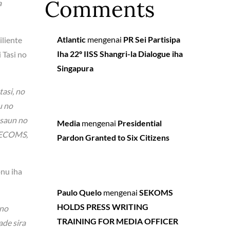
Comments
a
Atlantic
mengenai
PR Sei Partisipa
iliente
Iha 22º IISS Shangri-la Dialogue iha
 Tasi no
Singapura
tasi, no
u no
asaun no
Media
mengenai
Presidential
 SECOMS,
Pardon Granted to Six Citizens
onu iha
Paulo Quelo
mengenai
SEKOMS
HOLDS PRESS WRITING
 no
TRAINING FOR MEDIA OFFICER
de sira