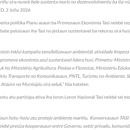
ñu sira nune’e bele sustenta moris no dezenvolvimentu ba ita-ni
CD, 2 Juñu 2026
menta polítika Planu asaun ba Promosaun Ekonómia Tasi ne’ebé rez
ate poluisaun iha Tasi no jestaun sustentavel ba rekursu sira husi
 oioin inklui kampaña sensibilizasaun ambientál, atividade limpeza 
e promove ekonómia azul sustentavel lidera husi, Primeiru-Ministr
k ho Ministériu Agrikultura, Peskas e Florestas, Ministériu Eduk
stériu Transporte no Komunikasaun, PNTL, Turizmu no Ambiente,
u Ataúro no Munisípiu sira seluk,
” Nia hateten
u atu partisipa ativa iha loron Loron Nasionál Tasi ne’ebé sei m
dadaun hotu-hotu atu proteje ambiente mariñu, Konservasaun TASI
ebé presiza kooperasaun entre Governu, setór privadu, komunida