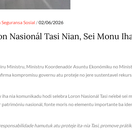
Posted
a
Seguransa
Sosial
02/06/2026
on
n Nasionál Tasi Nian, Sei Monu Iha
eiru Ministru, Ministru Koordenadór Asuntu Ekonómiku no Minis
firma kompromisu governu atu proteje no jere sustentavel rekur
y iha nia komunikadu hodi selebra Loron Nasionál Tasi ne’ebé sei 
dar patrimóniu nasionál, fonte moris no elementu importante ba id
responsabilidade hamutuk atu proteje ita-nia Tasi, promove práti