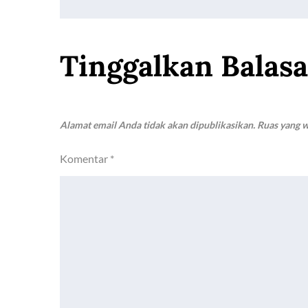
k
p
k
pos
Tinggalkan Balas
Alamat email Anda tidak akan dipublikasikan.
Ruas yang w
Komentar
*