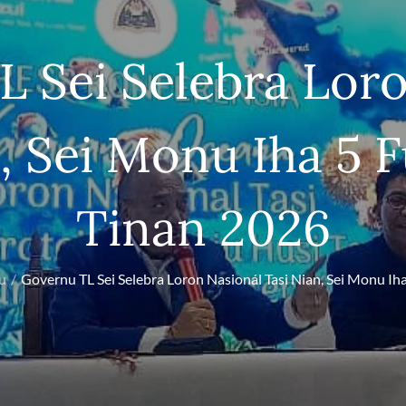
 Sei Selebra Lor
, Sei Monu Iha 5 
Tinan 2026
u
Governu TL Sei Selebra Loron Nasionál Tasi Nian, Sei Monu Ih