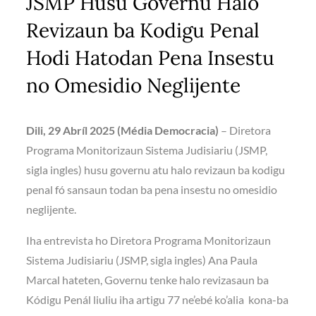
JSMP Husu Governu Halo
Revizaun ba Kodigu Penal
Hodi Hatodan Pena Insestu
no Omesidio Neglijente
Dili, 29 Abríl 2025 (Média Democracia)
– Diretora
Programa Monitorizaun Sistema Judisiariu (JSMP,
sigla ingles) husu governu atu halo revizaun ba kodigu
penal fó sansaun todan ba pena insestu no omesidio
neglijente.
Iha entrevista ho Diretora Programa Monitorizaun
Sistema Judisiariu (JSMP, sigla ingles) Ana Paula
Marcal hateten, Governu tenke halo revizasaun ba
Kódigu Penál liuliu iha artigu 77 ne’ebé ko’alia kona-ba