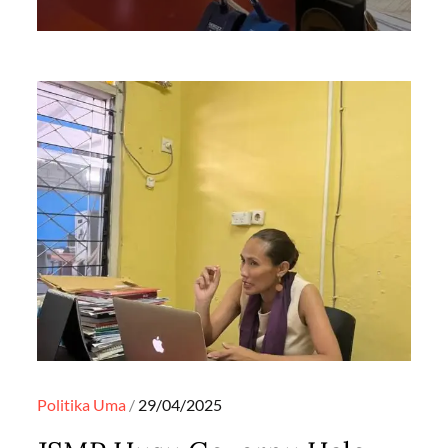
Posted
Politika
Uma
29/04/2025
on