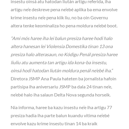
insestu oinsá atu hatodan liután artigu referida, iha
artigu ne’e deskreve pena ne’ebé aplika ba ema envolve
krime insestu ne’e pena kiik liu, no ba oin Governu
altera tenke keominaliza ho pena moldura ne’ebé boot.
“Ami mós haree iha lei balun presiza haree hodi halo
altera hanesan lei Violensia Domestika tinan 13 ona
presiza halo alterasaun, no Kódigu Penál presiza haree
liuliu atu aumenta tan artigu ida kona-ba insestu,
oinsá hodi hatodan liután moldura penál ne’ebé iha.”
Diretora JSMP Ana Paula hateten ba jornalista hafoin
partisipa iha aniversariu JSMP ba dala 24 tinan ne’e,
ne’ebé halo iha salaun Delta Nova segunda horseik.
Nia informa, haree ba kazu insestu ne’e iha artigu 77
presiza hadia iha parte balun kuandu vitima ne’ebé
envolve kazu krime insestu tinan 14 ba kraik