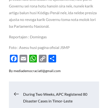
Governu sei rona hotu hanoin sira ne’e, nune’e karik
artigu balun husi Kódigu Penál ne’e, ida ne’ebe presiza
ajusta no revoga karik Governu toma nota molok lori
ba Parlamentu Nasionál.
Reportajen : Domingas
Foto : Asesu husi pagina ofisial JSMP
F
E
W
C
S
ac
m
h
o
h
By
mediademocraciatl@gmail.com
e
ail
at
p
ar
b
s
y
e
o
A
Li
Navigasi
During Two Weeks, APC Registered 80
o
p
n
Disaster Cases in Timor-Leste
k
p
k
pos