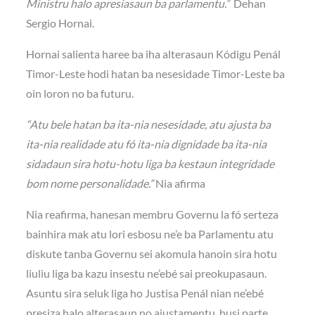
Ministru halo apresiasaun ba parlamentu.”
Dehan
Sergio Hornai.
Hornai salienta haree ba iha alterasaun Kódigu Penál
Timor-Leste hodi hatan ba nesesidade Timor-Leste ba
oin loron no ba futuru.
“Atu bele hatan ba ita-nia nesesidade, atu ajusta ba
ita-nia realidade atu fó ita-nia dignidade ba ita-nia
sidadaun sira hotu-hotu liga ba kestaun integridade
bom nome personalidade.”
Nia afirma
Nia reafirma, hanesan membru Governu la fó serteza
bainhira mak atu lori esbosu ne’e ba Parlamentu atu
diskute tanba Governu sei akomula hanoin sira hotu
liuliu liga ba kazu insestu ne’ebé sai preokupasaun.
Asuntu sira seluk liga ho Justisa Penál nian ne’ebé
presiza halo alterasaun no ajustamentu, husi parte