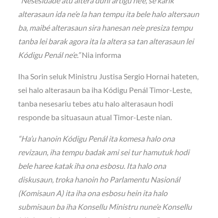
“Nesesidade atu altera duni artigu ne’e, sé karik
alterasaun ida ne’e la han tempu ita bele halo altersaun
ba, maibé alterasaun sira hanesan ne’e presiza tempu
tanba lei barak agora ita la altera sa tan alterasaun lei
Kódigu Penál ne’e.”
Nia informa
Iha Sorin seluk Ministru Justisa Sergio Hornai hateten,
sei halo alterasaun ba iha Kódigu Penál Timor-Leste,
tanba nesesariu tebes atu halo alterasaun hodi
responde ba situasaun atual Timor-Leste nian.
“Ha’u hanoin Kódigu Penál ita komesa halo ona
revizaun, iha tempu badak ami sei tur hamutuk hodi
bele haree katak iha ona esbosu. Ita halo ona
diskusaun, troka hanoin ho Parlamentu Nasionál
(Komisaun A) ita iha ona esbosu hein ita halo
submisaun ba iha Konsellu Ministru nune’e Konsellu