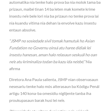
automatika nia tenke halo prova ba nia molok tama ba
prizaun, maibé tinan 14 ba leten mak komete krime
insestu ne’e bele lori nia ba prizaun no tenke prova lai
nia kuandu vitima nia dehan la envolve kazu insestu
entaun absolve.
“JSMP no sosiedade sivil tomak hamutuk ho Asian
Fundation no Governu oinsá atu haree didiak lei
insestu hanesan, aman halo relasaun seskuál ho oan
ne’e atu kriminaliza todan ba kazu ida ne’ebé.”
Nia
afirma
Diretora Ana Paula salienta, JSMP nian observasaun
nesesariu tenke halo mós alterasaun ba Kódigu Penál
artigu 140 kona-ba omesidiu niglijente tanba iha
proukupasaun barak husi lei ne’e.