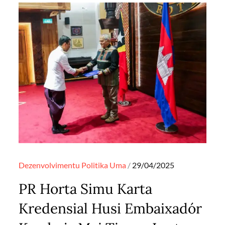
Posted
Dezenvolvimentu
Politika
Uma
29/04/2025
on
PR Horta Simu Karta
Kredensial Husi Embaixadór