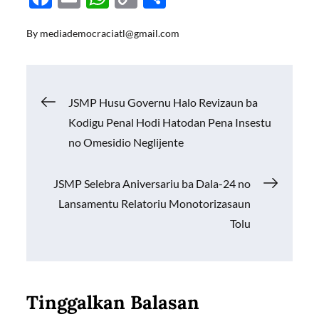
ac
m
h
o
h
By
mediademocraciatl@gmail.com
e
ail
at
p
ar
b
s
y
e
o
A
Li
Navigasi
JSMP Husu Governu Halo Revizaun ba
o
p
n
Kodigu Penal Hodi Hatodan Pena Insestu
k
p
k
pos
no Omesidio Neglijente
JSMP Selebra Aniversariu ba Dala-24 no
Lansamentu Relatoriu Monotorizasaun
Tolu
Tinggalkan Balasan