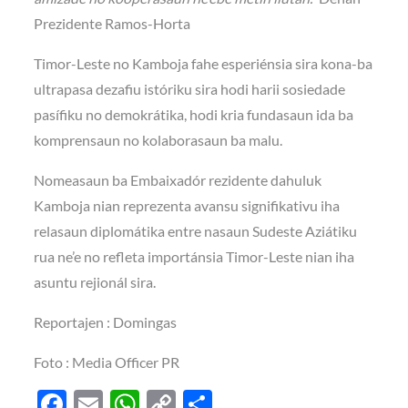
Prezidente Ramos-Horta
Timor-Leste no Kamboja fahe esperiénsia sira kona-ba
ultrapasa dezafiu istóriku sira hodi harii sosiedade
pasífiku no demokrátika, hodi kria fundasaun ida ba
komprensaun no kolaborasaun ba malu.
Nomeasaun ba Embaixadór rezidente dahuluk
Kamboja nian reprezenta avansu signifikativu iha
relasaun diplomátika entre nasaun Sudeste Aziátiku
rua ne’e no refleta importánsia Timor-Leste nian iha
asuntu rejionál sira.
Reportajen : Domingas
Foto : Media Officer PR
F
E
W
C
S