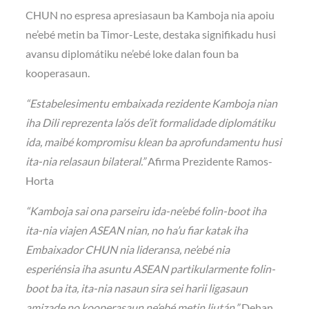
CHUN no espresa apresiasaun ba Kamboja nia apoiu
ne’ebé metin ba Timor-Leste, destaka signifikadu husi
avansu diplomátiku ne’ebé loke dalan foun ba
kooperasaun.
“Estabelesimentu embaixada rezidente Kamboja nian
iha Dili reprezenta la’ós de’it formalidade diplomátiku
ida, maibé kompromisu klean ba aprofundamentu husi
ita-nia relasaun bilateral.”
Afirma Prezidente Ramos-
Horta
“Kamboja sai ona parseiru ida-ne’ebé folin-boot iha
ita-nia viajen ASEAN nian, no ha’u fiar katak iha
Embaixador CHUN nia lideransa, ne’ebé nia
esperiénsia iha asuntu ASEAN partikularmente folin-
boot ba ita, ita-nia nasaun sira sei harii ligasaun
amizade no kooperasaun ne’ebé metin liután.”
Dehan