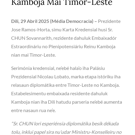
Kamboja Mai Timor-Leste
Dili, 29 Abril 2025 (Média Democracia) –
Prezidente
Jose Ramos-Horta, simu Karta Kredensial husi Sr.
CHUN Sovannarith, rezidente dahuluk Embaixadór
Estraordináriu no Plenipotensiáriu Reinu Kamboja
nian mai Timor-Leste.
Serimónia kredensial, ne’ebé hala’o iha Palásiu
Prezidensial Nicolau Lobato, marka etapa istóriku iha
relasaun diplomátika entre Timor-Leste no Kamboja.
Estabelesimentu embaixada residente dahuluk
Kamboja nian iha Dili hatudu parseria ne’ebé aumenta
entre nasaun rua ne’e.
“Sr. CHUN lori esperiénsia diplomátika besik dékada
tolu, inklui papel sira nu’udar Ministru-Konselleiru no