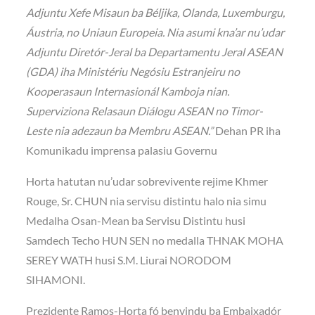
Adjuntu Xefe Misaun ba Béljika, Olanda, Luxemburgu,
Áustria, no Uniaun Europeia. Nia asumi kna’ar nu’udar
Adjuntu Diretór-Jeral ba Departamentu Jeral ASEAN
(GDA) iha Ministériu Negósiu Estranjeiru no
Kooperasaun Internasionál Kamboja nian.
Superviziona Relasaun Diálogu ASEAN no Timor-
Leste nia adezaun ba Membru ASEAN.”
Dehan PR iha
Komunikadu imprensa palasiu Governu
Horta hatutan nu’udar sobrevivente rejime Khmer
Rouge, Sr. CHUN nia servisu distintu halo nia simu
Medalha Osan-Mean ba Servisu Distintu husi
Samdech Techo HUN SEN no medalla THNAK MOHA
SEREY WATH husi S.M. Liurai NORODOM
SIHAMONI.
Prezidente Ramos-Horta fó benvindu ba Embaixadór