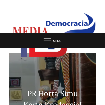
Skip
to
content
MENU
PR Horta Simu
Karta Kredensial