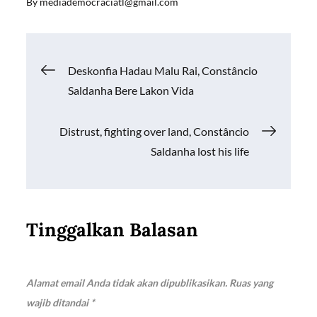
By
mediademocraciatl@gmail.com
e
ail
at
p
ar
b
s
y
e
o
A
Li
Navigasi
Deskonfia Hadau Malu Rai, Constâncio
o
p
n
Saldanha Bere Lakon Vida
k
p
k
pos
Distrust, fighting over land, Constâncio
Saldanha lost his life
Tinggalkan Balasan
Alamat email Anda tidak akan dipublikasikan.
Ruas yang
wajib ditandai
*