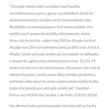
” Estrada ne’ebé lolós sai dalan hodi fasilita
movimentasaun povu, agora sai obstakulu boot ba
dezenvolvimentu no bem-estar komunidade nian.
Realidade no preokupasaun hosi komunidade-sira
ne’ebé uza transporte públiku diariamente, antes
tinan-ida ba kotuk, viajen hosi Díli ba Atsabe ka husi
Atsabe mai Díli normalmente presiza de’it oras 5 to’o 6.
Maibé, tanba estrada ne’ebé aat ba bebeik no difikulta
transporte, agora povu tenke presiza oras 12 to’o 14
antes to’o ba sira-nia destinasaun. Situasaun ida-ne’e la
merese ba povu, tanba povu lakon tempu produtivu,
enfrenta risku boot durante viajen naruk ne’ebé tenke
hala’o iha kondisaun estrada ne’ebé aa
t”. Hateten
Porta-voz MOFA Iha Jardim 5 de Maiu (29/05/2026).
Nia afirma tanba preokupasaun estrada aat no tarifa