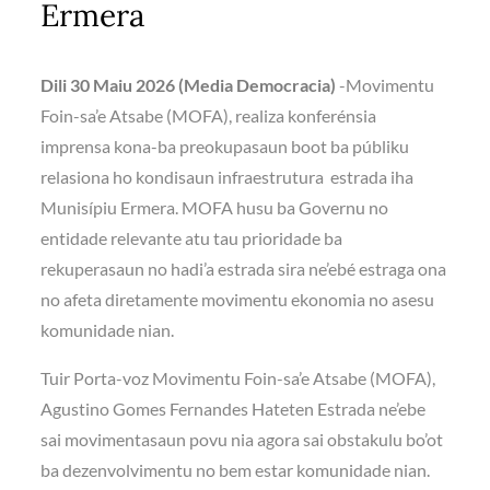
Ermera
Dili 30 Maiu 2026 (Media Democracia)
-Movimentu
Foin-sa’e Atsabe (MOFA), realiza konferénsia
imprensa kona-ba preokupasaun boot ba públiku
relasiona ho kondisaun infraestrutura estrada iha
Munisípiu Ermera. MOFA husu ba Governu no
entidade relevante atu tau prioridade ba
rekuperasaun no hadi’a estrada sira ne’ebé estraga ona
no afeta diretamente movimentu ekonomia no asesu
komunidade nian.
Tuir Porta-voz Movimentu Foin-sa’e Atsabe (MOFA),
Agustino Gomes Fernandes Hateten Estrada ne’ebe
sai movimentasaun povu nia agora sai obstakulu bo’ot
ba dezenvolvimentu no bem estar komunidade nian.