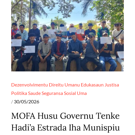
Dezenvolvimentu
Direitu Umanu
Edukasaun
Justisa
Politika
Saude
Seguransa
Sosial
Uma
Posted
30/05/2026
on
MOFA Husu Governu Tenke
Hadi’a Estrada Iha Munispiu