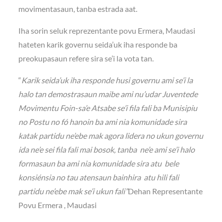
movimentasaun, tanba estrada aat.
Iha sorin seluk reprezentante povu Ermera, Maudasi
hateten karik governu seida’uk iha responde ba
preokupasaun refere sira se’i la vota tan.
“
Karik seida’uk iha responde husi governu ami se’i la
halo tan demostrasaun maibe ami nu’udar Juventede
Movimentu Foin-sa’e Atsabe se’i fila fali ba Munisipiu
no Postu no fó hanoin ba ami nia komunidade sira
katak partidu ne’ebe mak agora lidera no ukun governu
ida ne’e sei fila fali mai bosok, tanba ne’e ami se’i halo
formasaun ba ami nia komunidade sira atu bele
konsiénsia no tau atensaun bainhira atu hili fali
partidu ne’ebe mak se’i ukun fali”
Dehan Representante
Povu Ermera , Maudasi