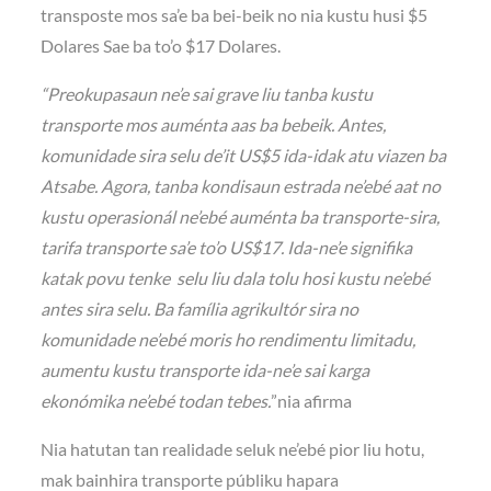
transposte mos sa’e ba bei-beik no nia kustu husi $5
Dolares Sae ba to’o $17 Dolares.
“Preokupasaun ne’e sai grave liu tanba kustu
transporte mos auménta aas ba bebeik. Antes,
komunidade sira selu de’it US$5 ida-idak atu viazen ba
Atsabe. Agora, tanba kondisaun estrada ne’ebé aat no
kustu operasionál ne’ebé auménta ba transporte-sira,
tarifa transporte sa’e to’o US$17. Ida-ne’e signifika
katak povu tenke selu liu dala tolu hosi kustu ne’ebé
antes sira selu. Ba família agrikultór sira no
komunidade ne’ebé moris ho rendimentu limitadu,
aumentu kustu transporte ida-ne’e sai karga
ekonómika ne’ebé todan tebes.
”nia afirma
Nia hatutan tan realidade seluk ne’ebé pior liu hotu,
mak bainhira transporte públiku hapara