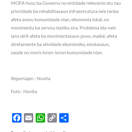
MOFA husu ba Governu no entidade relevante atu tau
prioridade ba rehabilitasaun infraestrutura ne’e tanba
afeta asesu komunidade nian, ekonomia lokál, no
movimentu ba servisu báziku sira. Problema ida-ne’e
la’os de’it afeta ba movimentasaun povu, maibé, afeta
diretamente ba atividade ekonómika, edukasaun,
saúde no moris loron-loron komunidade nian.
Reportajen : Novita
Foto : Novita
F
E
W
C
S
ac
m
h
o
h