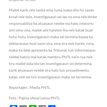
Maibé karik ne’e tanba ema ruma maka oho ho sasan
kroat ne’e mós, investigasaun sei lao no ema ne’e tenke
responsabiliza ba atuasaun ne’ebe nia halo, relatoriu
ami simu ona, maibé ami hateten iha ne’e katak buat
hotu-hotu investigasaun maka sei termina bazea ba
deklarasaun husi sasin sira, ema sira ne’e hare’e, rona,
maka ita bele aprezenta ba Tribunal, tuir informasaun
ne’ebé hato’o mai katak membru PNTL na’in rua ne’e
tiru maibé dala ida tan investigasaun sei determina,
karik atuasaun ne’ebé sira halo tuir prosedimentu
kalae, ne’e sei to’o investigasaun maka sei termnina.
Reportajen : Media PNTL
Foto : Pajina ofisial Lensa PNTL