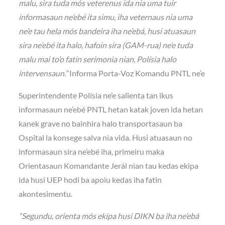
malu, sira tuda mós veterenus ida nia uma tuir
informasaun ne’ebé ita simu, iha veternaus nia uma
ne’e tau hela mós bandeira iha ne’ebá, husi atuasaun
sira ne’ebé ita halo, hafoin sira (GAM-rua) ne’e tuda
malu mai to’o fatin serimonia nian, Polísia halo
intervensaun.”
Informa Porta-Voz Komandu PNTL ne’e
Superintendente Polísia ne’e salienta tan ikus
informasaun ne’ebé PNTL hetan katak joven ida hetan
kanek grave no bainhira halo transportasaun ba
Ospital la konsege salva nia vida. Husi atuasaun no
informasaun sira ne’ebé iha, primeiru maka
Orientasaun Komandante Jerál nian tau kedas ekipa
ida husi UEP hodi ba apoiu kedas iha fatin
akontesimentu.
“Segundu, orienta mós ekipa husi DIKN ba iha ne’ebá