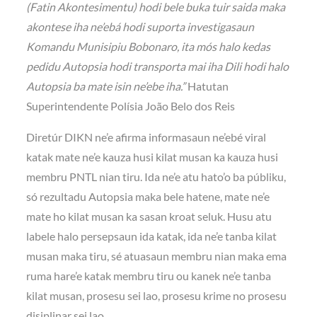
(Fatin Akontesimentu) hodi bele buka tuir saida maka
akontese iha ne’ebá hodi suporta investigasaun
Komandu Munisipiu Bobonaro, ita mós halo kedas
pedidu Autopsia hodi transporta mai iha Dili hodi halo
Autopsia ba mate isin ne’ebe iha.”
Hatutan
Superintendente Polísia João Belo dos Reis
Diretúr DIKN ne’e afirma informasaun ne’ebé viral
katak mate ne’e kauza husi kilat musan ka kauza husi
membru PNTL nian tiru. Ida ne’e atu hato’o ba públiku,
só rezultadu Autopsia maka bele hatene, mate ne’e
mate ho kilat musan ka sasan kroat seluk. Husu atu
labele halo persepsaun ida katak, ida ne’e tanba kilat
musan maka tiru, sé atuasaun membru nian maka ema
ruma hare’e katak membru tiru ou kanek ne’e tanba
kilat musan, prosesu sei lao, prosesu krime no prosesu
disiplinar sei lao.