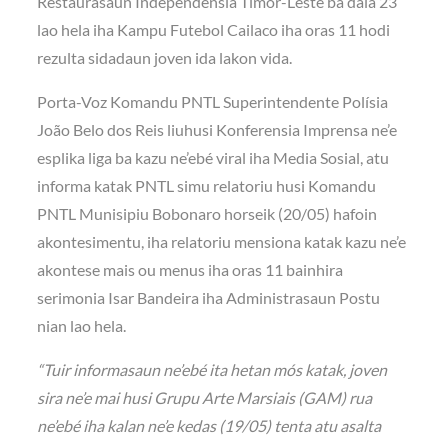
Restaurasaun Independensia Timor-Leste ba dala 23
lao hela iha Kampu Futebol Cailaco iha oras 11 hodi
rezulta sidadaun joven ida lakon vida.
Porta-Voz Komandu PNTL Superintendente Polísia
João Belo dos Reis liuhusi Konferensia Imprensa ne’e
esplika liga ba kazu ne’ebé viral iha Media Sosial, atu
informa katak PNTL simu relatoriu husi Komandu
PNTL Munisipiu Bobonaro horseik (20/05) hafoin
akontesimentu, iha relatoriu mensiona katak kazu ne’e
akontese mais ou menus iha oras 11 bainhira
serimonia Isar Bandeira iha Administrasaun Postu
nian lao hela.
“Tuir informasaun ne’ebé ita hetan mós katak, joven
sira ne’e mai husi Grupu Arte Marsiais (GAM) rua
ne’ebé iha kalan ne’e kedas (19/05) tenta atu asalta