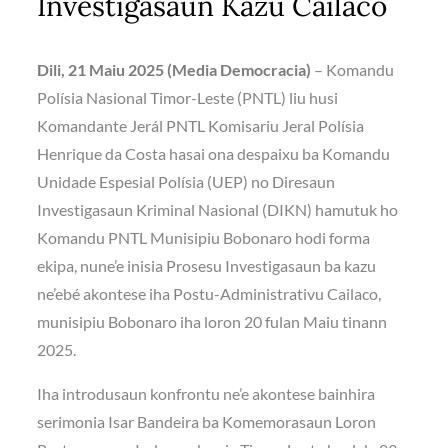
Investigasaun Kazu Cailaco
Dili, 21 Maiu 2025 (Media Democracia)
– Komandu
Polísia Nasional Timor-Leste (PNTL) liu husi
Komandante Jerál PNTL Komisariu Jeral Polísia
Henrique da Costa hasai ona despaixu ba Komandu
Unidade Espesial Polísia (UEP) no Diresaun
Investigasaun Kriminal Nasional (DIKN) hamutuk ho
Komandu PNTL Munisipiu Bobonaro hodi forma
ekipa, nune’e inisia Prosesu Investigasaun ba kazu
ne’ebé akontese iha Postu-Administrativu Cailaco,
munisipiu Bobonaro iha loron 20 fulan Maiu tinann
2025.
Iha introdusaun konfrontu ne’e akontese bainhira
serimonia Isar Bandeira ba Komemorasaun Loron