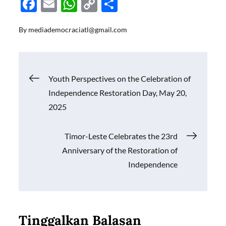
F
E
W
C
S
ac
m
h
o
h
By
mediademocraciatl@gmail.com
e
ail
at
p
ar
b
s
y
e
o
A
Li
Navigasi
Youth Perspectives on the Celebration of
o
p
n
Independence Restoration Day, May 20,
k
p
k
pos
2025
Timor-Leste Celebrates the 23rd
Anniversary of the Restoration of
Independence
Tinggalkan Balasan