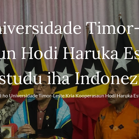
iversidade Timor-
un Hodi Haruka Es
studu iha Indonez
 ho Universidade Timor-Leste Kria Kooperasaun Hodi Haruka Est