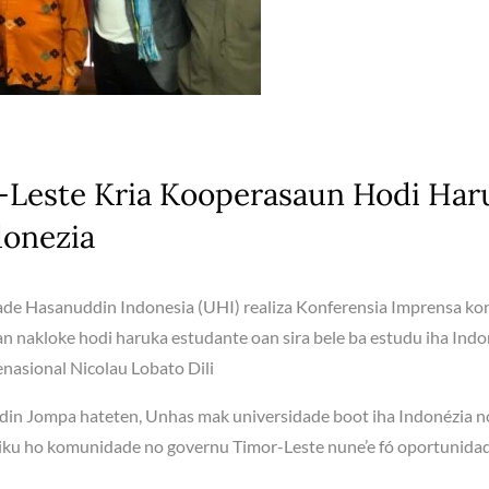
-Leste Kria Kooperasaun Hodi Har
donezia
ade Hasanuddin Indonesia (UHI) realiza Konferensia Imprensa ko
n nakloke hodi haruka estudante oan sira bele ba estudu iha Indo
enasional Nicolau Lobato Dili
din Jompa hateten, Unhas mak universidade boot iha Indonézia n
jiku ho komunidade no governu Timor-Leste nune’e fó oportunida