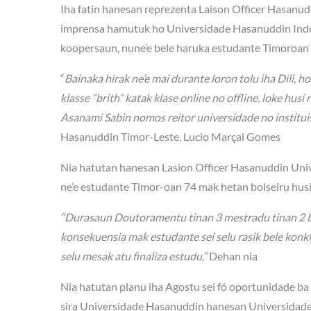
Iha fatin hanesan reprezenta Laison Officer Hasanud
imprensa hamutuk ho Universidade Hasanuddin Indone
koopersaun, nune’e bele haruka estudante Timoroan b
“
Bainaka hirak ne’e mai durante loron tolu iha Dili, 
klasse “brith” katak klase online no offline, loke h
Asanami Sabin nomos reitor universidade no institu
Hasanuddin Timor-Leste, Lucio Marçal Gomes
Nia hatutan hanesan Lasion Officer Hasanuddin Univ
ne’e estudante Timor-oan 74 mak hetan bolseiru hus
“Durasaun Doutoramentu tinan 3 mestradu tinan 2 bain
konsekuensia mak estudante sei selu rasik bele konkl
selu mesak atu finaliza estudu.”
Dehan nia
Nia hatutan planu iha Agostu sei fó oportunidade ba 
sira Universidade Hasanuddin hanesan Universidade p