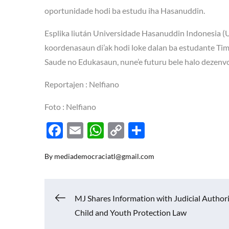
oportunidade hodi ba estudu iha Hasanuddin.
Esplika liután Universidade Hasanuddin Indonesia (U
koordenasaun di’ak hodi loke dalan ba estudante Tim
Saude no Edukasaun, nune’e futuru bele halo dezenv
Reportajen : Nelfiano
Foto : Nelfiano
F
E
W
C
S
ac
m
h
o
h
By
mediademocraciatl@gmail.com
e
ail
at
p
ar
b
s
y
e
o
A
Li
Navigasi
MJ Shares Information with Judicial Authori
o
p
n
Child and Youth Protection Law
k
p
k