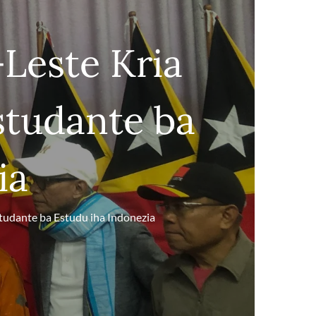
Leste Kria
tudante ba
ia
udante ba Estudu iha Indonezia