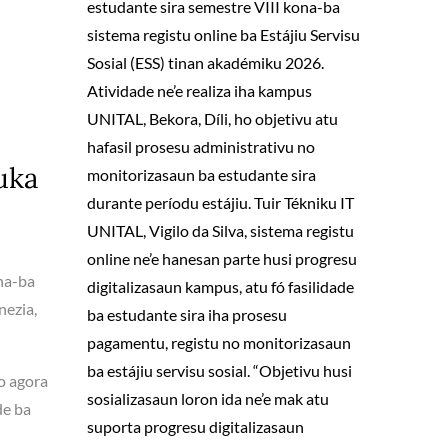
estudante sira semestre VIII kona-ba
sistema registu online ba Estájiu Servisu
Sosial (ESS) tinan akadémiku 2026.
Atividade ne’e realiza iha kampus
UNITAL, Bekora, Díli, ho objetivu atu
hafasil prosesu administrativu no
uka
monitorizasaun ba estudante sira
durante períodu estájiu. Tuir Tékniku IT
UNITAL, Vigilo da Silva, sistema registu
online ne’e hanesan parte husi progresu
na-ba
digitalizasaun kampus, atu fó fasilidade
nezia,
ba estudante sira iha prosesu
pagamentu, registu no monitorizasaun
ba estájiu servisu sosial. “Objetivu husi
o agora
sosializasaun loron ida ne’e mak atu
de ba
suporta progresu digitalizasaun