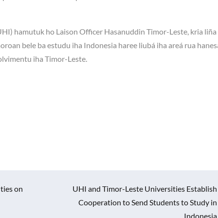
HI) hamutuk ho Laison Officer Hasanuddin Timor-Leste, kria liña
oroan bele ba estudu iha Indonesia haree liubá iha areá rua hane
olvimentu iha Timor-Leste.
ties on
UHI and Timor-Leste Universities Establish
Cooperation to Send Students to Study in
Indonesia