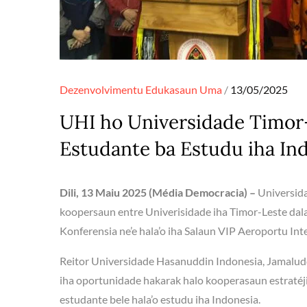
Posted
Dezenvolvimentu
Edukasaun
Uma
13/05/2025
on
UHI ho Universidade Timor
Estudante ba Estudu iha In
Dili, 13 Maiu 2025 (Média Democracia) –
Universid
koopersaun entre Univerisidade iha Timor-Leste dala
Konferensia ne’e hala’o iha Salaun VIP Aeroportu Int
Reitor Universidade Hasanuddin Indonesia, Jamalud
iha oportunidade hakarak halo kooperasaun estraté
estudante bele hala’o estudu iha Indonesia.