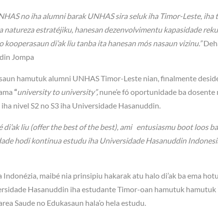
NHAS no iha alumni barak UNHAS sira seluk iha Timor-Leste, iha 
iha natureza estratéjiku, hanesan dezenvolvimentu kapasidade rek
 kooperasaun di’ak liu tanba ita hanesan mós nasaun vizinu.”
Deh
ddin Jompa
kusaun hamutuk alumni UNHAS Timor-Leste nian, finalmente desid
rama
“
university to university”,
nune’e fó oportunidade ba dosente
 iha nivel S2 no S3 iha Universidade Hasanuddin.
 di’ak liu (offer the best of the best), ami entusiasmu boot loos ba
idade hodi kontinua estudu iha Universidade Hasanuddin Indonesia
a Indonézia, maibé nia prinsipiu hakarak atu halo di’ak ba ema ho
niversidade Hasanuddin iha estudante Timor-oan hamutuk hamutuk
area Saude no Edukasaun hala’o hela estudu.