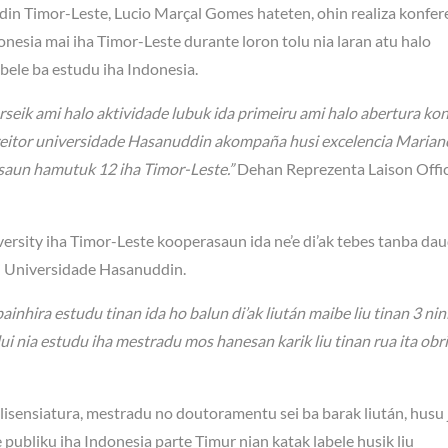
din Timor-Leste, Lucio Marçal Gomes hateten, ohin realiza konfer
sia mai iha Timor-Leste durante loron tolu nia laran atu halo
ele ba estudu iha Indonesia.
horseik ami halo aktividade lubuk ida primeiru ami halo abertura ko
usi reitor universidade Hasanuddin akompaña husi excelencia Marian
isaun hamutuk 12 iha Timor-Leste.”
Dehan Reprezenta Laison Offi
ersity iha Timor-Leste kooperasaun ida ne’e di’ak tebes tanba da
i Universidade Hasanuddin.
hira estudu tinan ida ho balun di’ak liután maibe liu tinan 3 nin
ui nia estudu iha mestradu mos hanesan karik liu tinan rua ita obr
lisensiatura, mestradu no doutoramentu sei ba barak liután, husu
ubliku iha Indonesia parte Timur nian katak labele husik liu