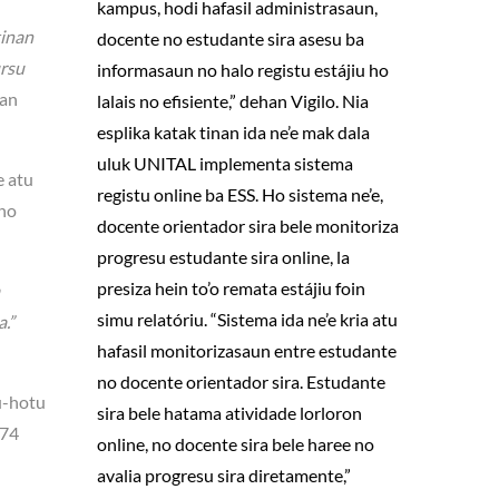
kampus, hodi hafasil administrasaun,
tinan
docente no estudante sira asesu ba
ursu
informasaun no halo registu estájiu ho
an
lalais no efisiente,” dehan Vigilo. Nia
esplika katak tinan ida ne’e mak dala
uluk UNITAL implementa sistema
e atu
registu online ba ESS. Ho sistema ne’e,
 no
docente orientador sira bele monitoriza
progresu estudante sira online, la
presiza hein to’o remata estájiu foin
simu relatóriu. “Sistema ida ne’e kria atu
.”
hafasil monitorizasaun entre estudante
no docente orientador sira. Estudante
tu-hotu
sira bele hatama atividade lorloron
 74
online, no docente sira bele haree no
avalia progresu sira diretamente,”