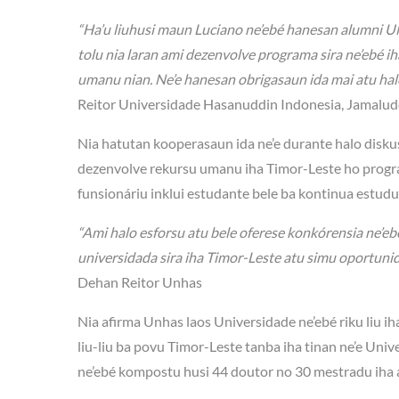
“Ha’u liuhusi maun Luciano ne’ebé hanesan alumni U
tolu nia laran ami dezenvolve programa sira ne’ebé 
umanu nian. Ne’e hanesan obrigasaun ida mai atu halo
Reitor Universidade Hasanuddin Indonesia, Jamalu
Nia hatutan kooperasaun ida ne’e durante halo dis
dezenvolve rekursu umanu iha Timor-Leste ho prog
funsionáriu inklui estudante bele ba kontinua estudu
“Ami halo esforsu atu bele oferese konkórensia ne’ebé
universidada sira iha Timor-Leste atu simu oportun
Dehan Reitor Unhas
Nia afirma Unhas laos Universidade ne’ebé riku liu ih
liu-liu ba povu Timor-Leste tanba iha tinan ne’e U
ne’ebé kompostu husi 44 doutor no 30 mestradu iha 