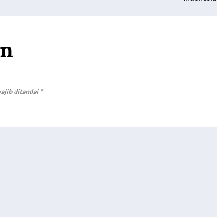
an
ajib ditandai
*