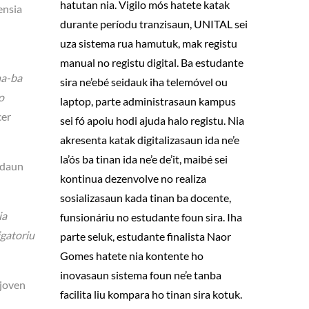
hatutan nia. Vigilo mós hatete katak
ensia
durante períodu tranzisaun, UNITAL sei
uza sistema rua hamutuk, mak registu
manual no registu digital. Ba estudante
na-ba
sira ne’ebé seidauk iha telemóvel ou
o
laptop, parte administrasaun kampus
cer
sei fó apoiu hodi ajuda halo registu. Nia
akresenta katak digitalizasaun ida ne’e
la’ós ba tinan ida ne’e de’it, maibé sei
udaun
kontinua dezenvolve no realiza
sosializasaun kada tinan ba docente,
ia
funsionáriu no estudante foun sira. Iha
igatoriu
parte seluk, estudante finalista Naor
Gomes hatete nia kontente ho
inovasaun sistema foun ne’e tanba
 joven
facilita liu kompara ho tinan sira kotuk.