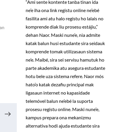
“Ami sente kontente tanba tinan ida
ne’e iha ona link registu online ne’ebé
fasilita ami atu halo registu ho lalais no
komprende diak liu prosesu estájiu,”
san
dehan Naor. Maski nune’e, nia admite
katak balun husi estudante sira seidauk
komprende tomak utilizasaun sistema
ne’e. Maibé, sira sei servisu hamutuk ho
parte akademika atu asegura estudante
hotu bele uza sistema refere. Naor mós
hato’o katak dezafiu principal mak
ligasaun internet no kapasidade
telemóvel balun ne’ebé la suporta
prosesu registu online. Maski nune’e,
kampus prepara ona mekanizmu
alternativa hodi ajuda estudante sira